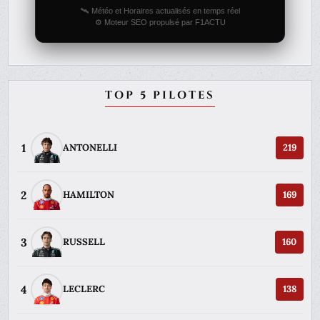
🛰️ Météo et Horaires actualisés en temps réel
⚙️ Moteur SEO propulsé par F1ACTU
TOP 5 PILOTES
1
ANTONELLI
219
2
HAMILTON
169
3
RUSSELL
160
4
LECLERC
138