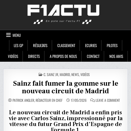
Skip
F1ACTU
to
content
MENU
LES GP
RÉSULTATS
CLASSEMENT
ECURIES
PILOTES
VIDÉOS
DIRECTS
A PROPOS DE NOUS
CONTACT
NOS AMIS
POSTED
C. SAINZ JR
,
MADRID
,
NEWS
,
VIDÉOS
IN
Sainz fait fumer la gomme sur le
nouveau circuit de Madrid
ON
PATRICK ANGLER, RÉDACTEUR EN CHEF
17/05/2026
LEAVE A COMMENT
SAINZ
FAIT
FUMER
Le nouveau circuit de Madrid a enfin pris
LA
vie avec Carlos Sainz, impressionné par la
GOMME
SUR
vitesse du futur Grand Prix d’Espagne de
LE
NOUVEA
Formule 1.