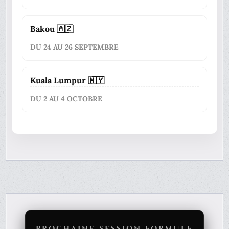
Bakou 🇦🇿
DU 24 AU 26 SEPTEMBRE
Kuala Lumpur 🇲🇾
DU 2 AU 4 OCTOBRE
PROCHAINE SESSION FORMULE