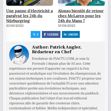
Une panne d'électricité a
Alonso bientôt de retour
paralysé les 24h du
chez McLaren pour les
Nürburgring
24h du Mans ?
21/06/2025
13/06/2025
X
FACEBOOK
LINKEDIN
Author:
Patrick Angler,
Rédacteur en Chef
Fondateur de F1ACTU.COM, je suis la
Formule 1 depuis plus de 35 ans. Cette
expérience me permet d’apporter un regard à la fois
passionné et analytique sur l’évolution du championnat, de
ses enjeux techniques à ses coulisses. F1ACTU propose une
couverture quotidienne de l’actualité F1 avec une attention
particulière portée aux évolutions techniques, aux
décisions réglementaires et aux mouvements du paddock.
Chaque publication fait l’objet d’un travail éditorial
rigoureux afin de garantir des contenus clairs,
contextualisés et fiables. Média indépendant et spécialisé,