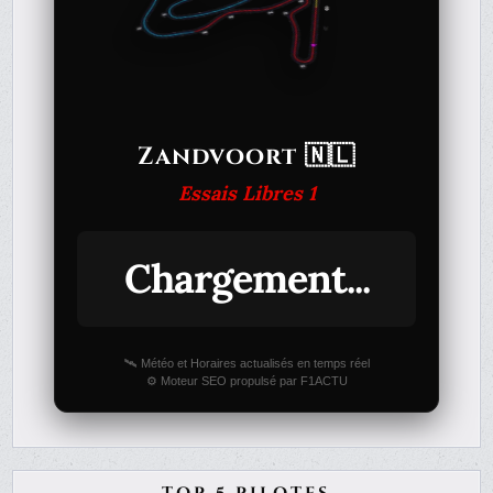
Zandvoort 🇳🇱
Essais Libres 1
Chargement...
🛰️ Météo et Horaires actualisés en temps réel
⚙️ Moteur SEO propulsé par F1ACTU