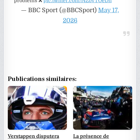
problems ❌
pic.twitter.com/l4ZoVTOeDn
— BBC Sport (@BBCSport)
May 17,
2026
Publications similaires:
Verstappen disputera
La présence de