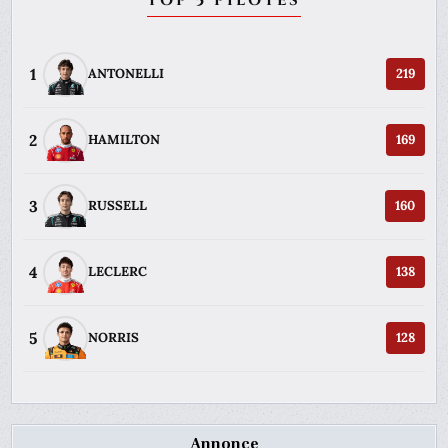
TOP 5 PILOTES
1
ANTONELLI
219
2
HAMILTON
169
3
RUSSELL
160
4
LECLERC
138
5
NORRIS
128
Annonce