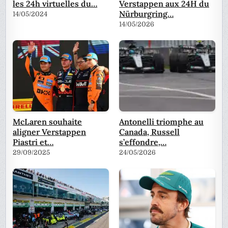
les 24h virtuelles du…
Verstappen aux 24H du
Nürburgring…
14/05/2024
14/05/2026
McLaren souhaite
Antonelli triomphe au
aligner Verstappen
Canada, Russell
Piastri et…
s’effondre,…
29/09/2025
24/05/2026