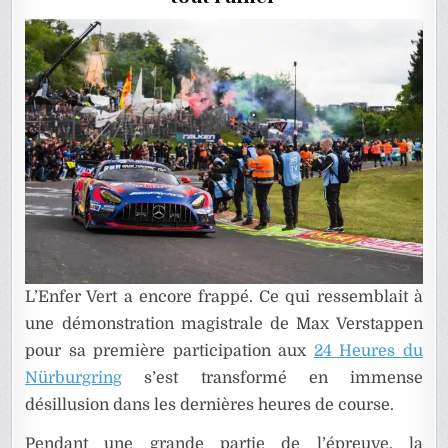
DU
NÜRBUR
L’Enfer Vert a encore frappé. Ce qui ressemblait à
une démonstration magistrale de Max Verstappen
pour sa première participation aux
24 Heures du
Nürburgring
s’est transformé en immense
désillusion dans les dernières heures de course.
Pendant une grande partie de l’épreuve, la