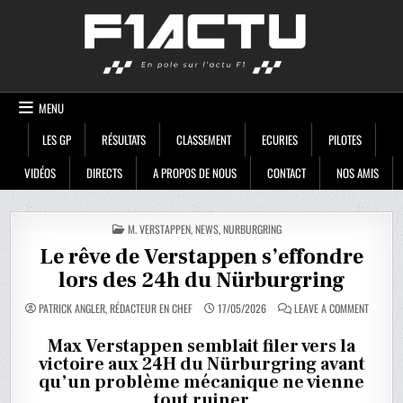
Skip
F1ACTU
to
content
MENU
LES GP
RÉSULTATS
CLASSEMENT
ECURIES
PILOTES
VIDÉOS
DIRECTS
A PROPOS DE NOUS
CONTACT
NOS AMIS
POSTED
M. VERSTAPPEN
,
NEWS
,
NURBURGRING
IN
Le rêve de Verstappen s’effondre
lors des 24h du Nürburgring
ON
PATRICK ANGLER, RÉDACTEUR EN CHEF
17/05/2026
LEAVE A COMMENT
LE
RÊVE
DE
Max Verstappen semblait filer vers la
VERSTA
victoire aux 24H du Nürburgring avant
S’EFFON
LORS
qu’un problème mécanique ne vienne
DES
24H
tout ruiner