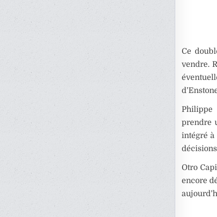
Ce doubl
vendre. R
éventuel
d’Enstone
Philippe
prendre u
intégré à
décisions
Otro Capi
encore dé
aujourd’h