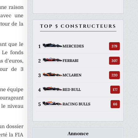
une raison
, avec une
tour de la
TOP 5 CONSTRUCTEURS
ant que le
1
379
MERCEDES
. Le fonds
2
307
FERRARI
ns d’euros,
tour de 3
3
220
MCLAREN
4
une équipe
177
RED BULL
courageant
5
66
RACING BULLS
 le niveau
un dossier
Annonce
rté la FIA