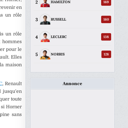
2
169
HAMILTON
revenir en
ns un rôle
3
160
RUSSELL
is un rôle
4
138
LECLERC
eux hommes
ner pour le
5
128
NORRIS
ult. Elles
 la maison
Annonce
C
, Renault
l jusqu’en
quer toute
 si Horner
lpine sans