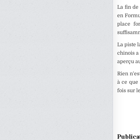
La fin de
en Formul
place fo
suffisamm
La piste 
chinois a
aperçu au
Rien n’es
à ce que 
fois sur l
Publica