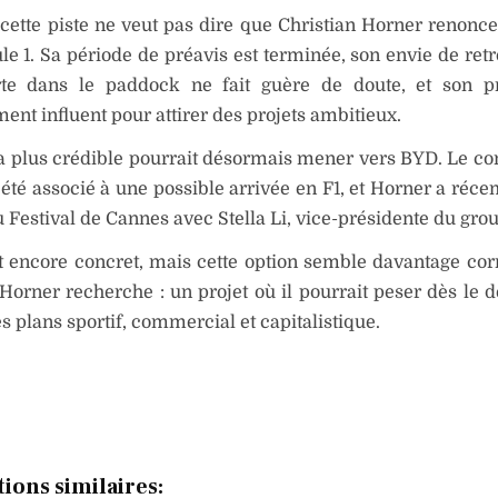
 cette piste ne veut pas dire que Christian Horner renonce
e 1. Sa période de préavis est terminée, son envie de ret
rte dans le paddock ne fait guère de doute, et son pr
ent influent pour attirer des projets ambitieux.
la plus crédible pourrait désormais mener vers BYD. Le co
 été associé à une possible arrivée en F1, et Horner a réc
 Festival de Cannes avec Stella Li, vice-présidente du gro
t encore concret, mais cette option semble davantage co
Horner recherche : un projet où il pourrait peser dès le dé
es plans sportif, commercial et capitalistique.
tions similaires: