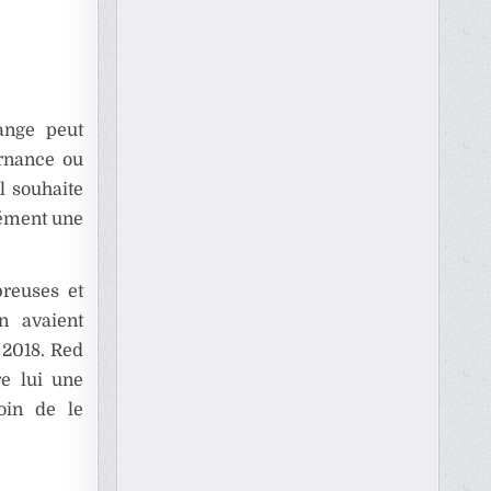
ange peut
ernance ou
il souhaite
cément une
breuses et
n avaient
 2018. Red
re lui une
oin de le