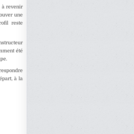
 à revenir
rouver une
ofil reste
nstructeur
emment été
upe.
rrespondre
part, à la