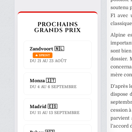
soutenu p
F1 avec 
PROCHAINS
classique
GRANDS PRIX
Alpine es
important
Zandvoort 🇳🇱
sont bien
🔥 SPRINT
dossier. 
DU 21 AU 23 AOÛT
concernai
mère cons
Monza 🇮🇹
D’après l
DU 4 AU 6 SEPTEMBRE
dispose d
septembre
Madrid 🇪🇸
cession à
DU 11 AU 13 SEPTEMBRE
parvient 
l’accord 