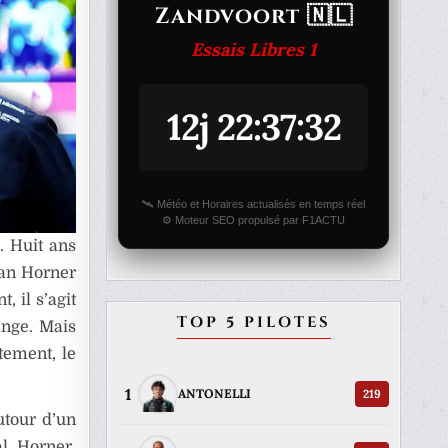
Zandvoort 🇳🇱
Essais Libres 1
12j 22:37:32
🛰️ Météo et Horaires actualisés en temps réel
⚙️ Moteur SEO propulsé par F1ACTU
. Huit ans
ian Horner
, il s’agit
TOP 5 PILOTES
ange. Mais
tement, le
1
219
ANTONELLI
utour d’un
l. Horner,