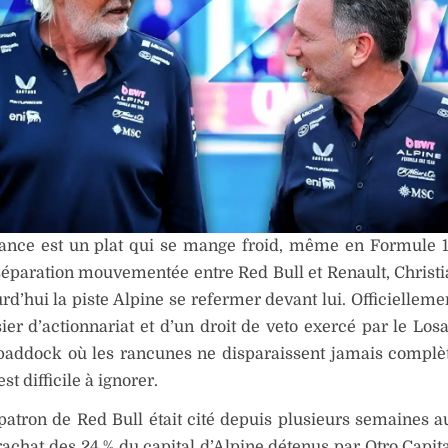
ance est un plat qui se mange froid, même en Formule 1
séparation mouvementée entre Red Bull et Renault, Christ
rd’hui la piste Alpine se refermer devant lui. Officiellement
ier d’actionnariat et d’un droit de veto exercé par le Los
paddock où les rancunes ne disparaissent jamais complè
t difficile à ignorer.
patron de Red Bull était cité depuis plusieurs semaines a
rachat des 24 % du capital d’Alpine détenus par Otro Capita