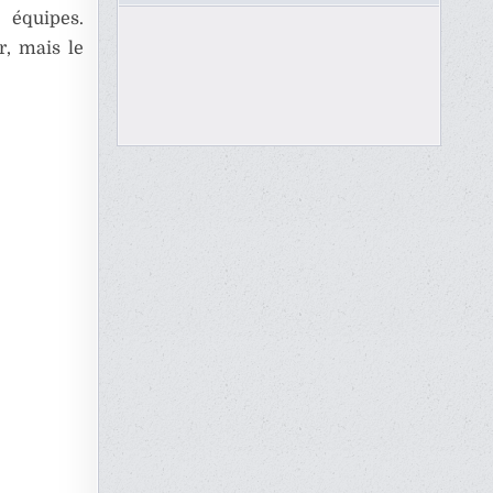
e équipes.
r, mais le