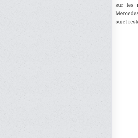
sur les 
Mercedes 
sujet rest