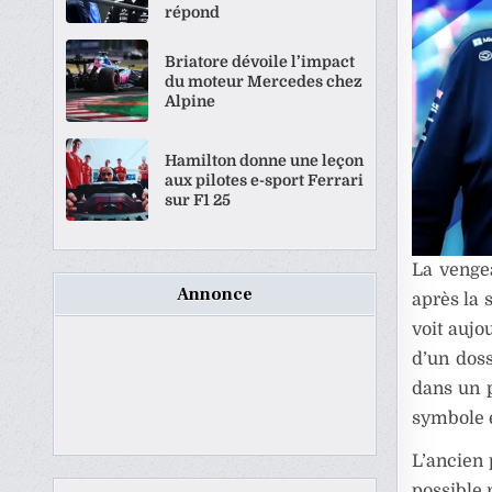
répond
Briatore dévoile l’impact
du moteur Mercedes chez
Alpine
Hamilton donne une leçon
aux pilotes e-sport Ferrari
sur F1 25
La venge
Annonce
après la 
voit aujou
d’un doss
dans un 
symbole es
L’ancien 
possible 