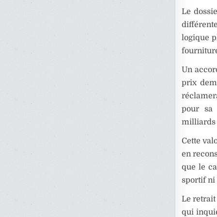
Le dossi
différen
logique p
fournitur
Un accor
prix dem
réclamera
pour sa 
milliards
Cette val
en recons
que le c
sportif n
Le retrai
qui inqui