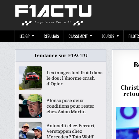
Skip
F1ACTU.CO
to
content
LES GP
RÉSULTATS
CLASSEMENT
ECURIES
PILOTE
Tendance sur F1ACTU
R
Les images font froid dans
le dos : l’énorme crash
d’Ogier
Christ
retou
Alonso pose deux
conditions pour rester
chez Aston Martin
Antonelli chez Ferrari,
Verstappen chez
Mercedes ? Toto Wolff