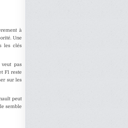
ièrement à
orité. Une
s les clés
e veut pas
t F1 reste
ser sur les
nault peut
lle semble