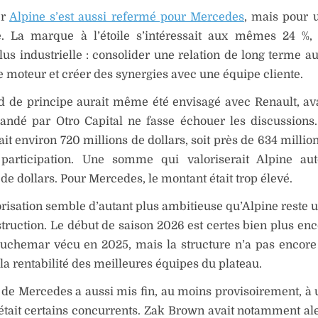
er
Alpine s’est aussi refermé pour Mercedes
, mais pour 
te. La marque à l’étoile s’intéressait aux mêmes 24 %
lus industrielle : consolider une relation de long terme au
e moteur et créer des synergies avec une équipe cliente.
d de principe aurait même été envisagé avec Renault, av
andé par Otro Capital ne fasse échouer les discussions
it environ 720 millions de dollars, soit près de 634 millio
participation. Une somme qui valoriserait Alpine au
 de dollars. Pour Mercedes, le montant était trop élevé.
orisation semble d’autant plus ambitieuse qu’Alpine reste 
truction. Le début de saison 2026 est certes bien plus en
auchemar vécu en 2025, mais la structure n’a pas encore
i la rentabilité des meilleures équipes du plateau.
t de Mercedes a aussi mis fin, au moins provisoirement, à 
était certains concurrents. Zak Brown avait notamment ale