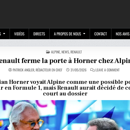
M
S
VIDÉOS
DIRECTS
A PROPOS DE NOUS
CONTACT
NOS AMIS
POSTED
ALPINE
,
NEWS
,
RENAULT
IN
enault ferme la porte à Horner chez Alpi
ON
PATRICK ANGLER, RÉDACTEUR EN CHEF
31/05/2026
LEAVE A COMMENT
RENAUL
FERME
LA
ian Horner voyait Alpine comme une possible p
PORTE
r en Formule 1, mais Renault aurait décidé de 
À
HORNER
court au dossier
CHEZ
ALPINE