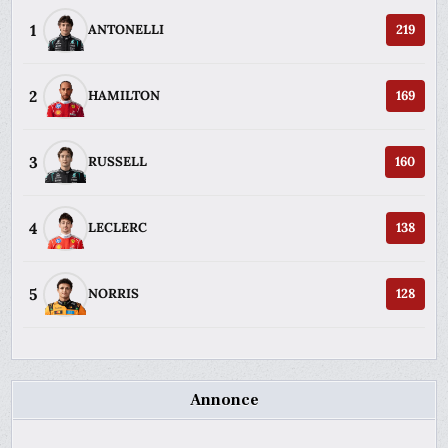
1
ANTONELLI
219
2
HAMILTON
169
3
RUSSELL
160
4
LECLERC
138
5
NORRIS
128
Annonce