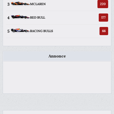
3
220
MCLAREN
4
177
RED BULL
5
66
RACING BULLS
Annonce