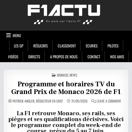
Skip
F1ACTU
to
content
MENU
LES GP
RÉSULTATS
CLASSEMENT
ECURIES
PILOTES
VIDÉOS
DIRECTS
A PROPOS DE NOUS
CONTACT
NOS AMIS
POSTED
MONACO
,
NEWS
IN
Programme et horaires TV du
Grand Prix de Monaco 2026 de F1
ON
PATRICK ANGLER, RÉDACTEUR EN CHEF
31/05/2026
LEAVE A COMMENT
PROGRA
ET
HORAIR
La F1 retrouve Monaco, ses rails, ses
TV
pièges et ses qualifications décisives. Voici
DU
GRAND
le programme complet du week-end de
PRIX
DE
course, prévu du 5 au 7 juin.