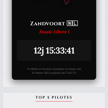
Zandvoort 🇳🇱
Essais Libres 1
12j 15:33:41
🛰️ Météo et Horaires actualisés en temps réel
⚙️ Moteur SEO propulsé par F1ACTU
TOP 5 PILOTES