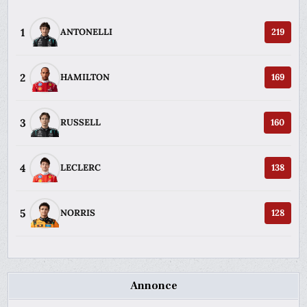
1
ANTONELLI
219
2
HAMILTON
169
3
RUSSELL
160
4
LECLERC
138
5
NORRIS
128
Annonce