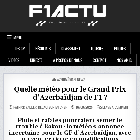
Skip
F1ACTU
to
content
MENU
LES GP
RÉSULTATS
CLASSEMENT
ECURIES
PILOTES
VIDÉOS
DIRECTS
A PROPOS DE NOUS
CONTACT
NOS AMIS
POSTED
AZERBAÏDJAN
,
NEWS
IN
Quelle météo pour le Grand Prix
d’Azerbaïdjan de F1 ?
ON
PATRICK ANGLER, RÉDACTEUR EN CHEF
16/09/2025
LEAVE A COMMENT
QUELLE
MÉTÉO
POUR
Pluie et rafales pourraient semer le
LE
trouble à Bakou : la météo s’annonce
GRAND
PRIX
incertaine pour le GP d’Azerbaïdjan, avec
D’AZERB
DE
un vent critique en qualifications