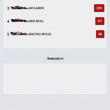
3
220
MCLAREN
4
177
RED BULL
5
66
RACING BULLS
Annonce