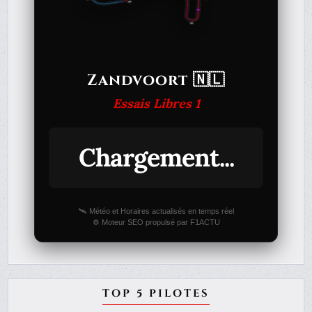
Zandvoort 🇳🇱
Essais Libres 1
Chargement...
🛰️ Météo et Horaires actualisés en temps réel
⚙️ Moteur SEO propulsé par F1ACTU
TOP 5 PILOTES