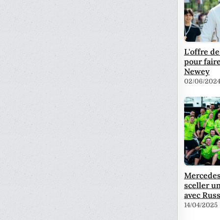
L'offre d
pour fair
Newey
02/06/202
Mercedes 
sceller u
avec Russ
14/04/2025