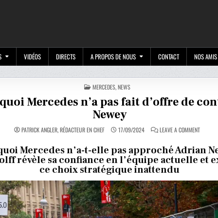
M
S
VIDÉOS
DIRECTS
A PROPOS DE NOUS
CONTACT
NOS AMIS
POSTED
MERCEDES
,
NEWS
IN
uoi Mercedes n’a pas fait d’offre de con
Newey
ON
PATRICK ANGLER, RÉDACTEUR EN CHEF
17/09/2024
LEAVE A COMMENT
POURQU
MERCED
N’A
uoi Mercedes n’a-t-elle pas approché Adrian N
PAS
lff révèle sa confiance en l’équipe actuelle et 
FAIT
D’OFFRE
ce choix stratégique inattendu
DE
CONTRA
À
NEWEY