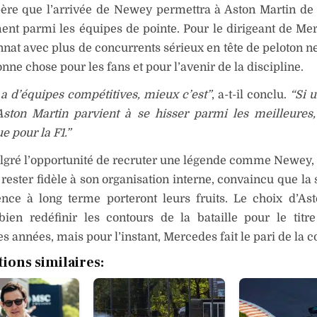
ère que l’arrivée de Newey permettra à Aston Martin de s
nt parmi les équipes de pointe. Pour le dirigeant de Me
at avec plus de concurrents sérieux en tête de peloton ne
nne chose pour les fans et pour l’avenir de la discipline.
y a d’équipes compétitives, mieux c’est”
, a-t-il conclu.
“Si 
ton Martin parvient à se hisser parmi les meilleures,
e pour la F1.”
algré l’opportunité de recruter une légende comme Newey
 rester fidèle à son organisation interne, convaincu que la s
ence à long terme porteront leurs fruits. Le choix d’As
bien redéfinir les contours de la bataille pour le titr
s années, mais pour l’instant, Mercedes fait le pari de la co
tions similaires: