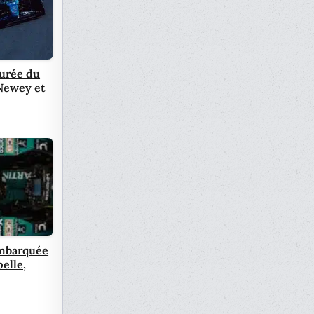
durée du
 Newey et
?
mbarquée
pelle,