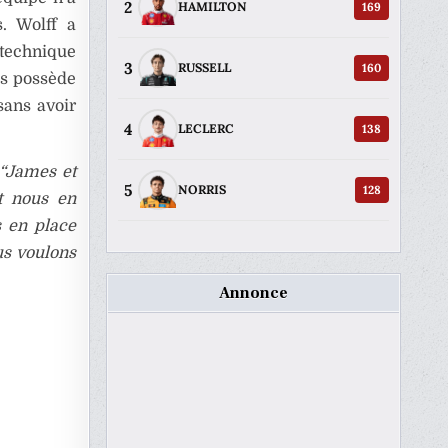
2
169
HAMILTON
. Wolff a
technique
3
160
RUSSELL
es possède
 sans avoir
4
138
LECLERC
“James et
5
128
NORRIS
t nous en
s en place
us voulons
Annonce