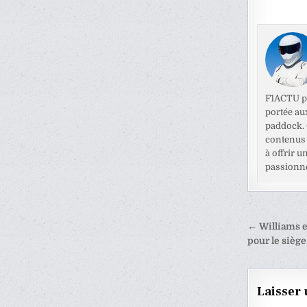
F1ACTU pr
portée au
paddock. C
contenus 
à offrir u
passionné
Naviga
← Williams e
de
pour le sièg
l’articl
Laisser