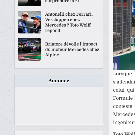
surprendre la F1
Antonelli chez Ferrari,
Verstappen chez
Mercedes ? Toto Wolff
répond
Briatore dévoile l’impact
du moteur Mercedes chez
Alpine
Lorsque 
Annonce
s’attenda
celui qu
Formule 
conteste 
Mercedes 
ingénieur
Toto Wolf