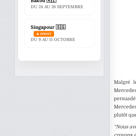
Bakou 🇦🇿
DU 24 AU 26 SEPTEMBRE
Singapour 🇸🇬
🔥 SPRINT
DU 9 AU 11 OCTOBRE
Malgré l
Mercede
persuadé
Mercedes 
plutôt qu
“Nous av
croyons e