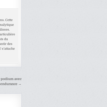
ns. Cette
analytique
lisses.
rticulière
nts du
antir des
U s’attache
 podium avec
n endurance →