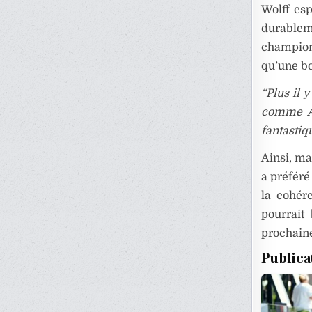
Wolff esp
durableme
championn
qu’une bo
“Plus il 
comme As
fantastiqu
Ainsi, m
a préféré
la cohér
pourrait 
prochaine
Publica