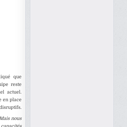
liqué que
uipe reste
el actuel.
e en place
isruptifs.
Mais nous
 capacités