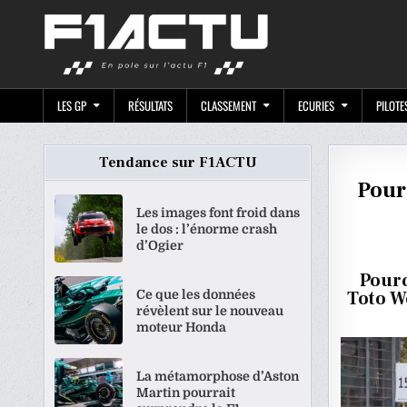
Skip
F1ACTU.CO
to
content
LES GP
RÉSULTATS
CLASSEMENT
ECURIES
PILOTE
Tendance sur F1ACTU
Pourq
Les images font froid dans
le dos : l’énorme crash
d’Ogier
Pourq
Ce que les données
Toto Wo
révèlent sur le nouveau
moteur Honda
La métamorphose d’Aston
Martin pourrait