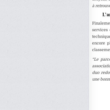
à retrouv
L’a
Finalemen
services
techniqu
encore p
classemen
“Le parc
associati
duo redou
une bonne