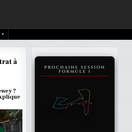
trat à
PROCHAINE SESSION
FORMULE 1
OI
ES
ewey ?
explique
T