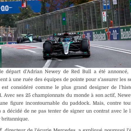
le départ d’Adrian Newey de Red Bull a été annoncé,
ient à une ruée des équipes de pointe pour s’assurer les s
i est considéré comme le plus grand designer de l’hist
1. Avec ses 25 championnats du monde à son actif,
Newe
une figure incontournable du paddock. Mais, contre tout
a décidé de ne pas tenter de signer un contrat avec le 
 britannique.
f, directeur de l’écurie Mercedes, a expliqué pourquoi l’