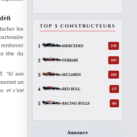
défi
TOP 5 CONSTRUCTEURS
tacher les
partenaire
1
 renforcer
379
MERCEDES
en tête du
2
307
FERRARI
ff.
“Si son
3
220
MCLAREN
rmeront un
4
177
RED BULL
, et c’est
5
66
RACING BULLS
Annonce