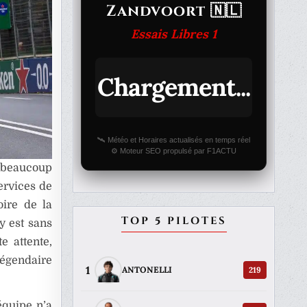
Zandvoort 🇳🇱
Essais Libres 1
Chargement...
🛰️ Météo et Horaires actualisés en temps réel
⚙️ Moteur SEO propulsé par F1ACTU
 beaucoup
ervices de
oire de la
TOP 5 PILOTES
y
est sans
e attente,
légendaire
1
219
ANTONELLI
équipe n’a