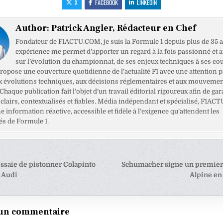
X
FACEBOOK
LINKEDIN
Author:
Patrick Angler, Rédacteur en Chef
Fondateur de F1ACTU.COM, je suis la Formule 1 depuis plus de 35 a
expérience me permet d’apporter un regard à la fois passionné et 
sur l’évolution du championnat, de ses enjeux techniques à ses cou
opose une couverture quotidienne de l’actualité F1 avec une attention pa
x évolutions techniques, aux décisions réglementaires et aux mouveme
haque publication fait l’objet d’un travail éditorial rigoureux afin de gar
clairs, contextualisés et fiables. Média indépendant et spécialisé, F1ACT
ne information réactive, accessible et fidèle à l’exigence qu’attendent les
s de Formule 1.
tion
ssaie de pistonner Colapinto
Schumacher signe un premier
e Audi
Alpine e
e
 un commentaire