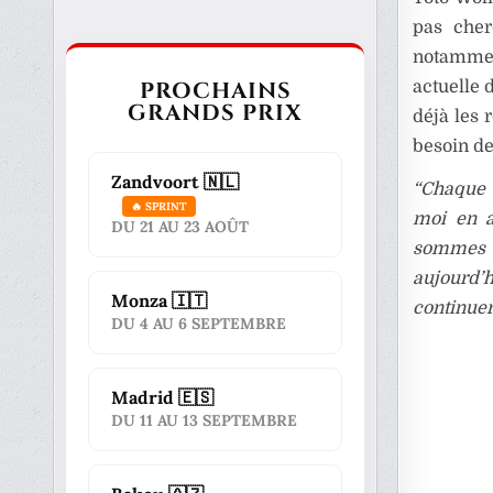
pas che
notammen
PROCHAINS
actuelle 
GRANDS PRIX
déjà les 
besoin de
Zandvoort 🇳🇱
“Chaque 
🔥 SPRINT
moi en a
DU 21 AU 23 AOÛT
sommes a
aujourd’h
Monza 🇮🇹
continuer
DU 4 AU 6 SEPTEMBRE
Madrid 🇪🇸
DU 11 AU 13 SEPTEMBRE