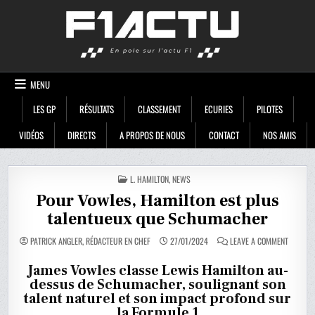
Skip
F1ACTU
to
content
MENU
LES GP
RÉSULTATS
CLASSEMENT
ECURIES
PILOTES
VIDÉOS
DIRECTS
A PROPOS DE NOUS
CONTACT
NOS AMIS
POSTED
L. HAMILTON
,
NEWS
IN
Pour Vowles, Hamilton est plus
talentueux que Schumacher
ON
PATRICK ANGLER, RÉDACTEUR EN CHEF
27/01/2024
LEAVE A COMMENT
POUR
VOWLES,
HAMILT
James Vowles classe Lewis Hamilton au-
EST
dessus de Schumacher, soulignant son
PLUS
TALENT
talent naturel et son impact profond sur
QUE
SCHUMA
la Formule 1