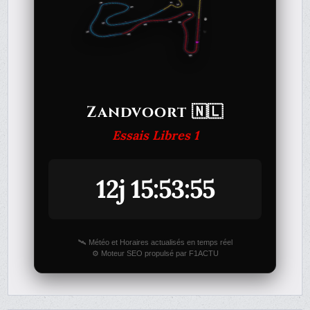
Zandvoort 🇳🇱
Essais Libres 1
12j 15:53:55
🛰️ Météo et Horaires actualisés en temps réel
⚙️ Moteur SEO propulsé par F1ACTU