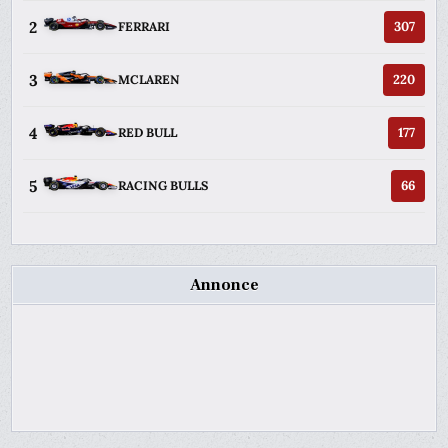
2
307
FERRARI
3
220
MCLAREN
4
177
RED BULL
5
66
RACING BULLS
Annonce