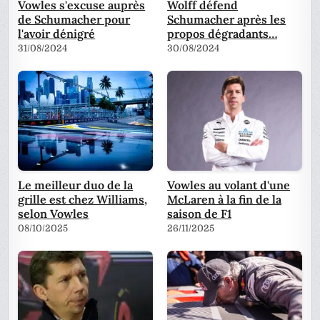
Vowles s'excuse auprès
Wolff défend
de Schumacher pour
Schumacher après les
l'avoir dénigré
propos dégradants…
31/08/2024
30/08/2024
Le meilleur duo de la
Vowles au volant d'une
grille est chez Williams,
McLaren à la fin de la
selon Vowles
saison de F1
08/10/2025
26/11/2025