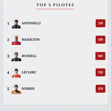
TOP 5 PILOTES
1
ANTONELLI
219
2
HAMILTON
169
3
RUSSELL
160
4
LECLERC
138
5
NORRIS
128