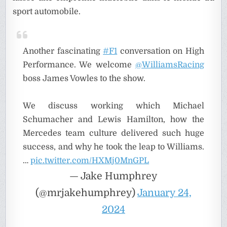
sport automobile.
Another fascinating
#F1
conversation on High
Performance. We welcome
@WilliamsRacing
boss James Vowles to the show.
We discuss working which Michael
Schumacher and Lewis Hamilton, how the
Mercedes team culture delivered such huge
success, and why he took the leap to Williams.
…
pic.twitter.com/HXMj0MnGPL
— Jake Humphrey
(@mrjakehumphrey)
January 24,
2024