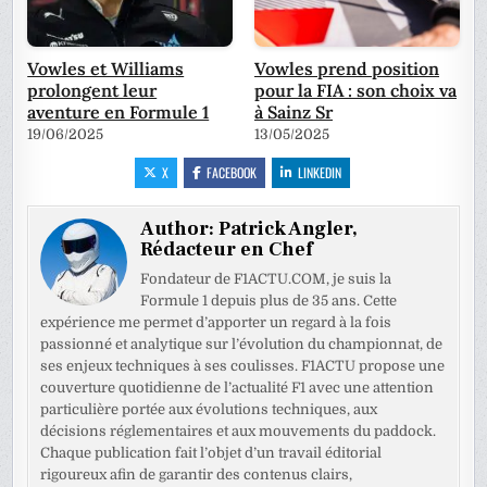
Vowles et Williams
Vowles prend position
prolongent leur
pour la FIA : son choix va
aventure en Formule 1
à Sainz Sr
19/06/2025
13/05/2025
X
FACEBOOK
LINKEDIN
Author:
Patrick Angler,
Rédacteur en Chef
Fondateur de F1ACTU.COM, je suis la
Formule 1 depuis plus de 35 ans. Cette
expérience me permet d’apporter un regard à la fois
passionné et analytique sur l’évolution du championnat, de
ses enjeux techniques à ses coulisses. F1ACTU propose une
couverture quotidienne de l’actualité F1 avec une attention
particulière portée aux évolutions techniques, aux
décisions réglementaires et aux mouvements du paddock.
Chaque publication fait l’objet d’un travail éditorial
rigoureux afin de garantir des contenus clairs,