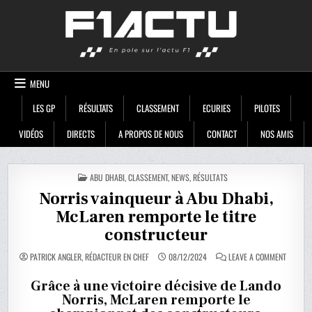
Skip
F1ACTU
to
content
MENU
LES GP
RÉSULTATS
CLASSEMENT
ECURIES
PILOTES
VIDÉOS
DIRECTS
A PROPOS DE NOUS
CONTACT
NOS AMIS
POSTED
ABU DHABI
,
CLASSEMENT
,
NEWS
,
RÉSULTATS
IN
Norris vainqueur à Abu Dhabi,
McLaren remporte le titre
constructeur
ON
PATRICK ANGLER, RÉDACTEUR EN CHEF
08/12/2024
LEAVE A COMMENT
NORRIS
VAINQU
À
Grâce à une victoire décisive de Lando
ABU
Norris, McLaren remporte le
DHABI,
MCLARE