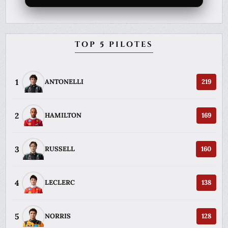
TOP 5 PILOTES
1
ANTONELLI
219
2
HAMILTON
169
3
RUSSELL
160
4
LECLERC
138
5
NORRIS
128