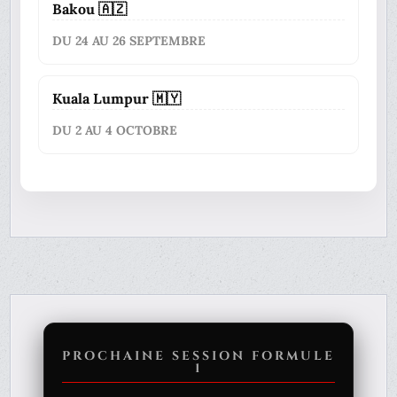
Bakou 🇦🇿
DU 24 AU 26 SEPTEMBRE
Kuala Lumpur 🇲🇾
DU 2 AU 4 OCTOBRE
PROCHAINE SESSION FORMULE
1