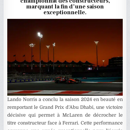
championnat des constructeurs,
REMPOR
LE
marquant la fin d’une saison
TITRE
exceptionnelle.
CONSTR
Lando Norris a conclu la saison 2024 en beauté en
remportant le Grand Prix d’Abu Dhabi, une victoire
décisive qui permet à McLaren de décrocher le
titre constructeur face à Ferrari. Cette performance