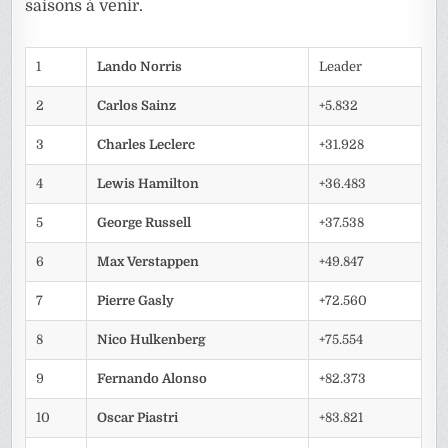
saisons à venir.
1
Lando Norris
Leader
2
Carlos Sainz
+5.832
3
Charles Leclerc
+31.928
4
Lewis Hamilton
+36.483
5
George Russell
+37.538
6
Max Verstappen
+49.847
7
Pierre Gasly
+72.560
8
Nico Hulkenberg
+75.554
9
Fernando Alonso
+82.373
10
Oscar Piastri
+83.821