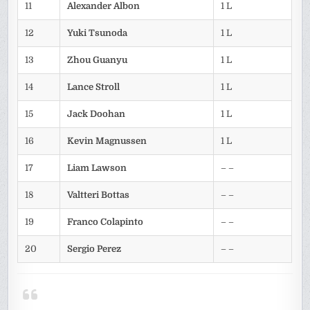
11
Alexander Albon
1 L
12
Yuki Tsunoda
1 L
13
Zhou Guanyu
1 L
14
Lance Stroll
1 L
15
Jack Doohan
1 L
16
Kevin Magnussen
1 L
17
Liam Lawson
– –
18
Valtteri Bottas
– –
19
Franco Colapinto
– –
20
Sergio Perez
– –