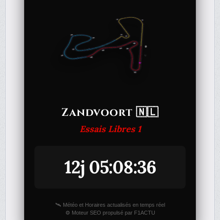
Zandvoort 🇳🇱
Essais Libres 1
12j 05:08:36
🛰️ Météo et Horaires actualisés en temps réel
⚙️ Moteur SEO propulsé par F1ACTU