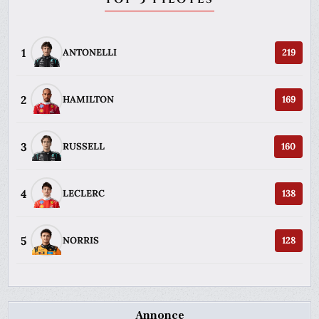
1
ANTONELLI
219
2
HAMILTON
169
3
RUSSELL
160
4
LECLERC
138
5
NORRIS
128
Annonce