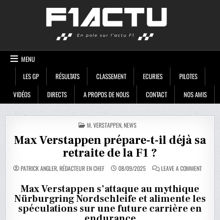
Skip
F1ACTU
to
content
MENU
LES GP
RÉSULTATS
CLASSEMENT
ECURIES
PILOTES
VIDÉOS
DIRECTS
A PROPOS DE NOUS
CONTACT
NOS AMIS
POSTED
M. VERSTAPPEN
,
NEWS
IN
Max Verstappen prépare-t-il déjà sa
retraite de la F1 ?
ON
PATRICK ANGLER, RÉDACTEUR EN CHEF
08/09/2025
LEAVE A COMMENT
MAX
VERSTA
PRÉPARE
Max Verstappen s’attaque au mythique
T-
Nürburgring Nordschleife et alimente les
IL
DÉJÀ
spéculations sur une future carrière en
SA
RETRAIT
endurance