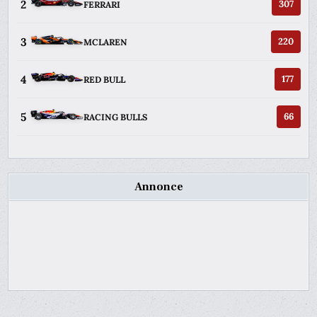
2
307
FERRARI
3
220
MCLAREN
4
177
RED BULL
5
66
RACING BULLS
Annonce