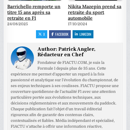
Barrichello remporte un
Nikita Mazepin prend sa
titre 15 ans après sa
retraite du sport
retraite en F1
automobile
24/08/2025
17/10/2024
X
FACEBOOK
LINKEDIN
Author:
Patrick Angler,
Rédacteur en Chef
Fondateur de F1ACTU.COM, je suis la
Formule 1 depuis plus de 35 ans. Cette
expérience me permet d’apporter un regard à la fois
passionné et analytique sur l’évolution du championnat, de
ses enjeux techniques à ses coulisses. F1ACTU propose une
couverture quotidienne de l’actualité F1 avec une attention
particulière portée aux évolutions techniques, aux
décisions réglementaires et aux mouvements du paddock.
Chaque publication fait l’objet d’un travail éditorial
rigoureux afin de garantir des contenus clairs,
contextualisés et fiables. Média indépendant et spécialisé,
F1ACTU s’attache à offrir une information réactive,