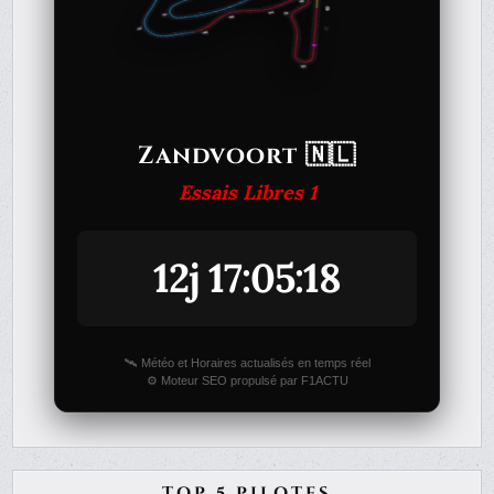
Zandvoort 🇳🇱
Essais Libres 1
12j 17:05:18
🛰️ Météo et Horaires actualisés en temps réel
⚙️ Moteur SEO propulsé par F1ACTU
TOP 5 PILOTES