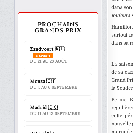
dans son 
toujours 
PROCHAINS
Hamilton 
GRANDS PRIX
surtout f
dans sa r
Zandvoort 🇳🇱
🔥 SPRINT
DU 21 AU 23 AOÛT
La saison
de sa car
Grand Pri
Monza 🇮🇹
DU 4 AU 6 SEPTEMBRE
la Scuder
Bernie E
Madrid 🇪🇸
régulière
DU 11 AU 13 SEPTEMBRE
cette pér
nouvelle 
marquée p