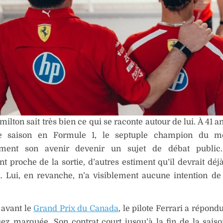
ilton sait très bien ce qui se raconte autour de lui. À 41 a
me saison en Formule 1, le septuple champion du m
ement son avenir devenir un sujet de débat public.
nt proche de la sortie, d’autres estiment qu’il devrait déj
1. Lui, en revanche, n’a visiblement aucune intention de
 avant le
Grand Prix du Canada
, le pilote Ferrari a répon
sez marquée. Son contrat court jusqu’à la fin de la saiso