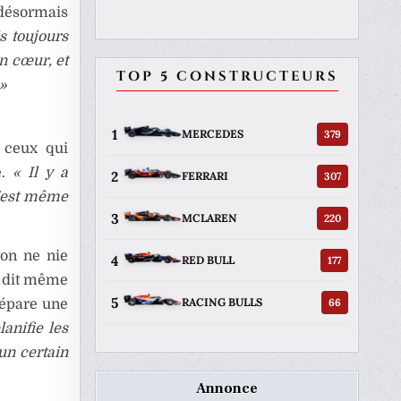
 désormais
s toujours
on cœur, et
TOP 5 CONSTRUCTEURS
»
1
379
MERCEDES
t ceux qui
e.
« Il y a
2
307
FERRARI
n’est même
3
220
MCLAREN
ton ne nie
4
177
RED BULL
Il dit même
5
66
RACING BULLS
répare une
anifie les
un certain
Annonce