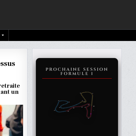
essus
PROCHAINE SESSION
FORMULE 1
ON
etraite
E
dant un
Z