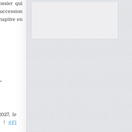
ossier qui
succession
hapitre en
"
027, le
re !
#F1