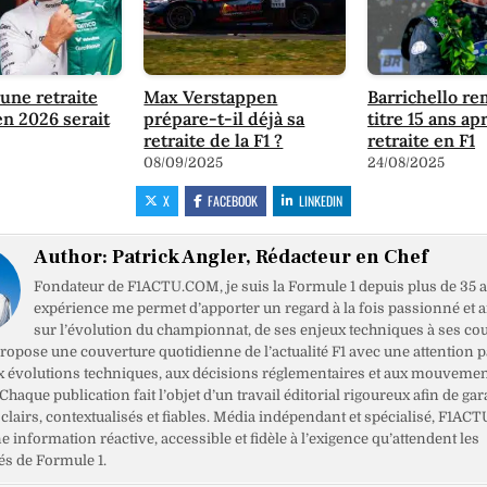
une retraite
Max Verstappen
Barrichello r
en 2026 serait
prépare-t-il déjà sa
titre 15 ans ap
retraite de la F1 ?
retraite en F1
08/09/2025
24/08/2025
X
FACEBOOK
LINKEDIN
Author:
Patrick Angler, Rédacteur en Chef
Fondateur de F1ACTU.COM, je suis la Formule 1 depuis plus de 35 a
expérience me permet d’apporter un regard à la fois passionné et 
sur l’évolution du championnat, de ses enjeux techniques à ses cou
opose une couverture quotidienne de l’actualité F1 avec une attention pa
x évolutions techniques, aux décisions réglementaires et aux mouveme
haque publication fait l’objet d’un travail éditorial rigoureux afin de gar
clairs, contextualisés et fiables. Média indépendant et spécialisé, F1ACT
ne information réactive, accessible et fidèle à l’exigence qu’attendent les
s de Formule 1.