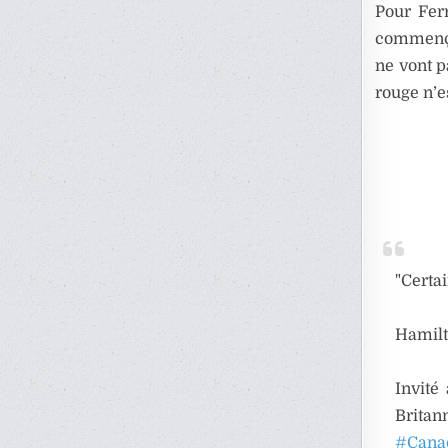
Pour Ferr
commença
ne vont p
rouge n’e
"Certa
Hamilt
Invité
Britan
#Cana