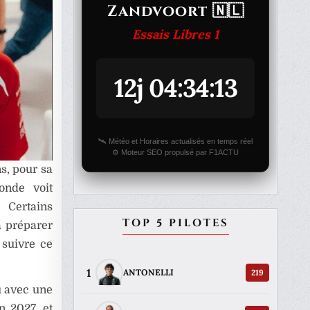
Zandvoort 🇳🇱
Essais Libres 1
12j 04:34:13
🛰️ Météo et Horaires actualisés en temps réel
⚙️ Moteur SEO propulsé par F1ACTU
ns, pour sa
onde voit
 Certains
TOP 5 PILOTES
à préparer
 suivre ce
1
219
ANTONELLI
du avec une
n 2027, et