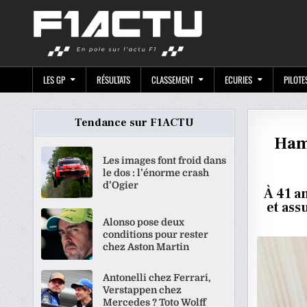
Skip
F1ACTU.CO
to
content
LES GP
RÉSULTATS
CLASSEMENT
ECURIES
PILOTE
Tendance sur F1ACTU
Hami
Les images font froid dans
le dos : l’énorme crash
d’Ogier
À 41 a
et ass
Alonso pose deux
conditions pour rester
chez Aston Martin
Antonelli chez Ferrari,
Verstappen chez
Mercedes ? Toto Wolff