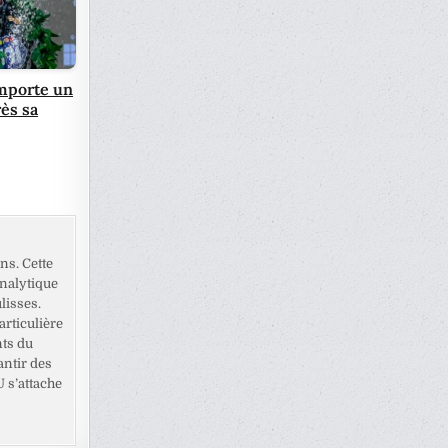
emporte un
rès sa
ns. Cette
analytique
lisses.
rticulière
nts du
antir des
U s’attache