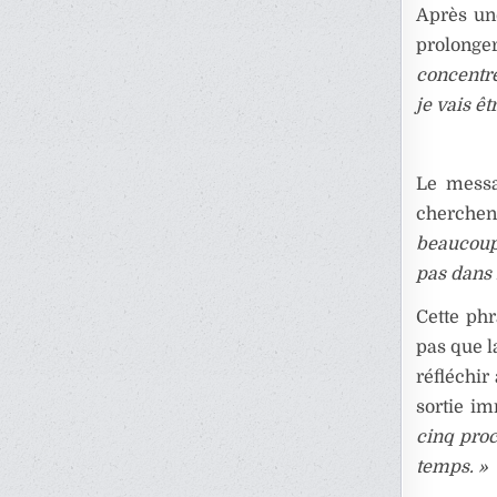
Après une
prolonger
concentré
je vais ê
Le messa
cherchent
beaucoup 
pas dans
Cette phr
pas que l
réfléchir
sortie i
cinq proc
temps. »