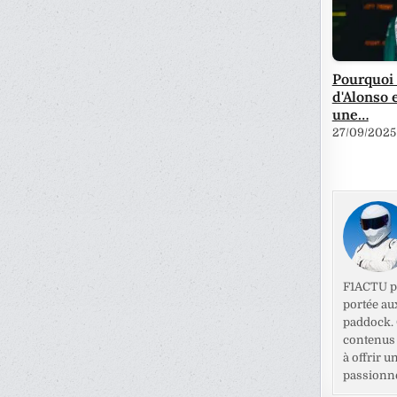
Pourquoi 
d'Alonso 
une…
27/09/2025
F1ACTU pr
portée au
paddock. C
contenus 
à offrir u
passionné