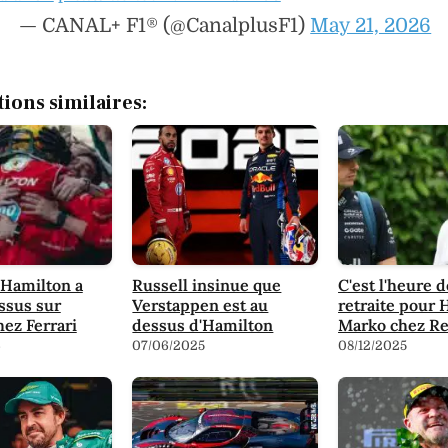
— CANAL+ F1® (@CanalplusF1)
May 21, 2026
tions similaires:
 Hamilton a
Russell insinue que
C'est l'heure d
essus sur
Verstappen est au
retraite pour
hez Ferrari
dessus d'Hamilton
Marko chez Re
6
07/06/2025
08/12/2025