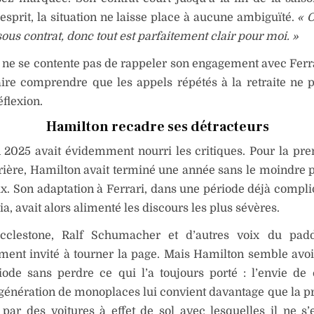
esprit, la situation ne laisse place à aucune ambiguïté.
« O
sous contrat, donc tout est parfaitement clair pour moi. »
ne se contente pas de rappeler son engagement avec Ferrar
aire comprendre que les appels répétés à la retraite ne 
éflexion.
Hamilton recadre ses détracteurs
 2025 avait évidemment nourri les critiques. Pour la pre
rière, Hamilton avait terminé une année sans le moindre
x. Son adaptation à Ferrari, dans une période déjà compl
ia, avait alors alimenté les discours les plus sévères.
cclestone, Ralf Schumacher et d’autres voix du padd
ment invité à tourner la page. Mais Hamilton semble avoi
iode sans perdre ce qui l’a toujours porté : l’envie de 
génération de monoplaces lui convient davantage que la p
ar des voitures à effet de sol avec lesquelles il ne s’