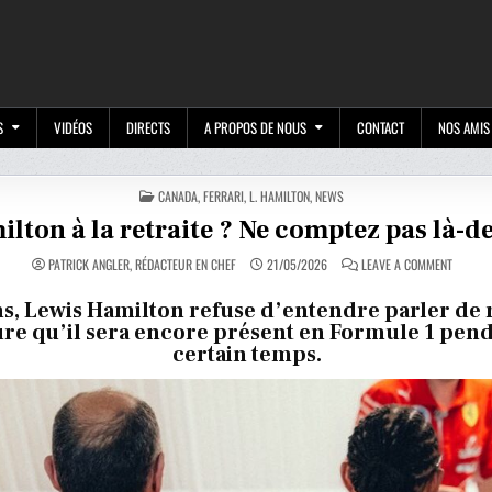
M
S
VIDÉOS
DIRECTS
A PROPOS DE NOUS
CONTACT
NOS AMIS
POSTED
CANADA
,
FERRARI
,
L. HAMILTON
,
NEWS
IN
lton à la retraite ? Ne comptez pas là-d
ON
PATRICK ANGLER, RÉDACTEUR EN CHEF
21/05/2026
LEAVE A COMMENT
HAMILT
À
LA
ns, Lewis Hamilton refuse d’entendre parler de r
RETRAIT
ure qu’il sera encore présent en Formule 1 pen
?
NE
certain temps.
COMPTE
PAS
LÀ-
DESSUS