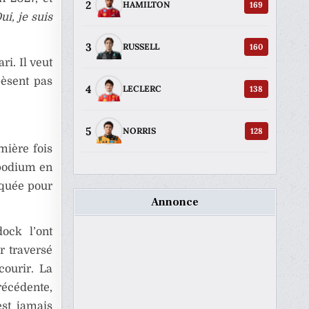
2
169
HAMILTON
ui, je suis
3
160
RUSSELL
i. Il veut
pèsent pas
4
138
LECLERC
5
128
NORRIS
mière fois
 podium en
iquée pour
Annonce
ock l’ont
r traversé
courir. La
récédente,
est jamais