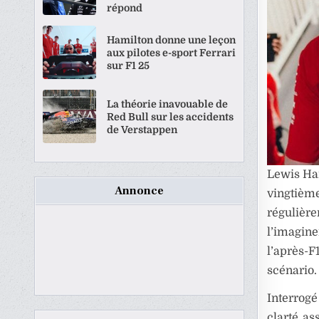
répond
Hamilton donne une leçon
aux pilotes e-sport Ferrari
sur F1 25
La théorie inavouable de
Red Bull sur les accidents
de Verstappen
Lewis Ham
Annonce
vingtiè
régulièr
l’imagine
l’après-F
scénario.
Interrogé
clarté as