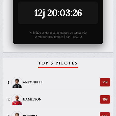
12j 20:03:26
🛰️ Météo et Horaires actualisés en temps réel
⚙️ Moteur SEO propulsé par F1ACTU
TOP 5 PILOTES
1
ANTONELLI
219
2
HAMILTON
169