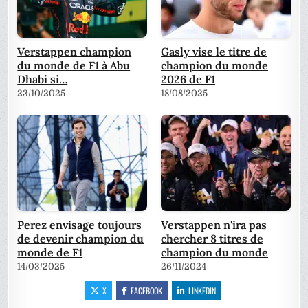
Verstappen champion
Gasly vise le titre de
du monde de F1 à Abu
champion du monde
Dhabi si…
2026 de F1
23/10/2025
18/08/2025
Perez envisage toujours
Verstappen n'ira pas
de devenir champion du
chercher 8 titres de
monde de F1
champion du monde
14/03/2025
26/11/2024
X
FACEBOOK
LINKEDIN