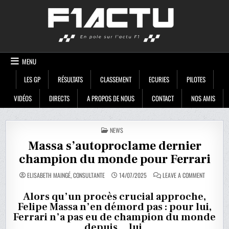
Skip
F1ACTU
to
content
MENU
LES GP
RÉSULTATS
CLASSEMENT
ECURIES
PILOTES
VIDÉOS
DIRECTS
A PROPOS DE NOUS
CONTACT
NOS AMIS
POSTED
NEWS
IN
Massa s’autoproclame dernier
champion du monde pour Ferrari
ON
ELISABETH MAINGÉ, CONSULTANTE
14/07/2025
LEAVE A COMMENT
MASSA
S’AUTOPR
DERNIER
Alors qu’un procès crucial approche,
CHAMPION
Felipe Massa n’en démord pas : pour lui,
DU
MONDE
Ferrari n’a pas eu de champion du monde
POUR
FERRARI
depuis… lui.