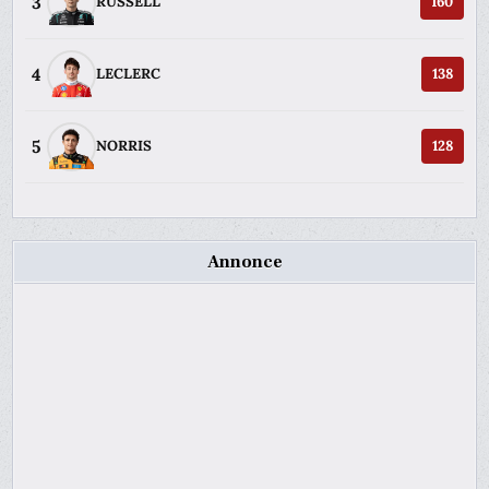
3
RUSSELL
160
4
LECLERC
138
5
NORRIS
128
Annonce