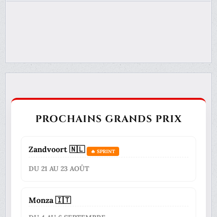
PROCHAINS GRANDS PRIX
Zandvoort 🇳🇱
🔥 SPRINT
DU 21 AU 23 AOÛT
Monza 🇮🇹