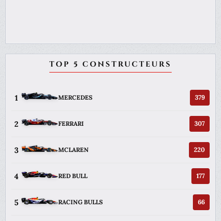
TOP 5 CONSTRUCTEURS
1
379
MERCEDES
2
307
FERRARI
3
220
MCLAREN
4
177
RED BULL
5
66
RACING BULLS