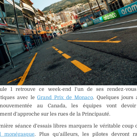
le 1 retrouve ce week-end l’un de ses rendez-vous
tiques avec le
Grand Prix de Monaco
. Quelques jours 
mouvementée au Canada, les équipes vont devoir
ent d’approche sur les rues de la Principauté.
mière séance d’essais libres marquera le véritable coup 
d monégasque
. Plus qu’ailleurs, les pilotes devront 