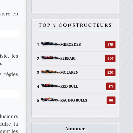
uivre en
TOP 5 CONSTRUCTEURS
1
379
MERCEDES
ste, les
2
307
FERRARI
.
3
220
MCLAREN
s règles
4
177
RED BULL
5
66
RACING BULLS
usieurs
duire la
Annonce
ment les