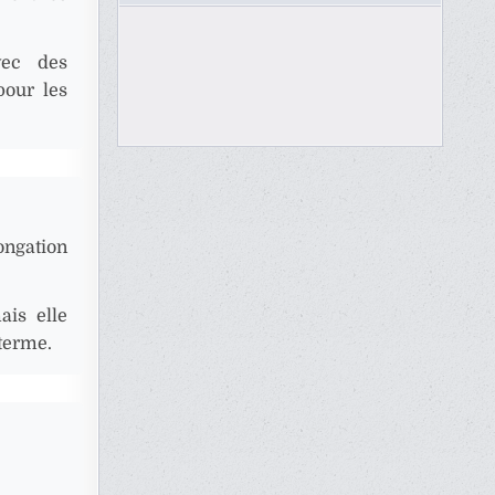
vec des
pour les
longation
ais elle
 terme.