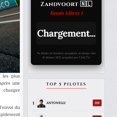
Zandvoort 🇳🇱
Essais Libres 1
Chargement...
🛰️ Météo et Horaires actualisés en temps réel
⚙️ Moteur SEO propulsé par F1ACTU
 les plus
après une
TOP 5 PILOTES
 changer
1
219
ANTONELLI
d’envoi du
rapidement