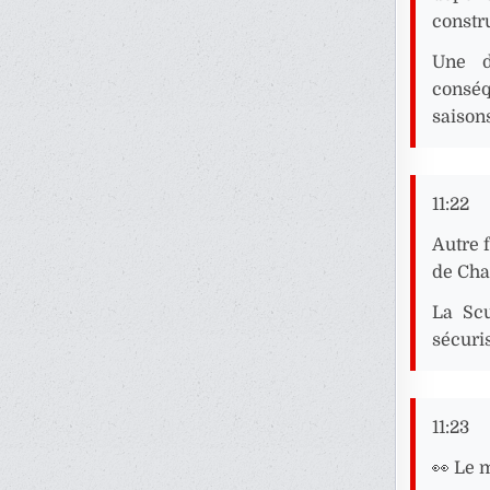
constr
Une d
conséq
saisons
11:22
Autre f
de Cha
La Scu
sécuris
11:23
👀 Le 