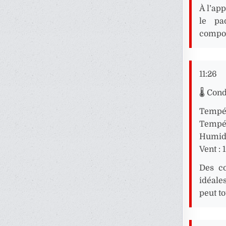
À l’ap
le pa
compos
11:26
🌡️ Con
Tempér
Tempér
Humidi
Vent : 
Des co
idéale
peut to