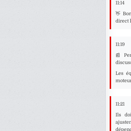
11:14
👋 Bon
direct
11:19
📰 Pen
discus
Les éq
moteur
11:21
Ils d
ajuste
dépend