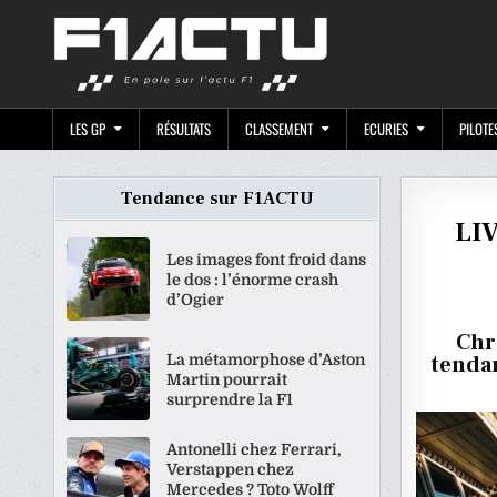
Skip
F1ACTU.CO
to
content
LES GP
RÉSULTATS
CLASSEMENT
ECURIES
PILOTE
Tendance sur F1ACTU
LIV
Les images font froid dans
le dos : l’énorme crash
d’Ogier
Chr
La métamorphose d’Aston
tendan
Martin pourrait
surprendre la F1
Antonelli chez Ferrari,
Verstappen chez
Mercedes ? Toto Wolff