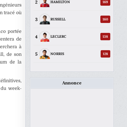
2
169
HAMILTON
ingénieurs
n tracé où
3
160
RUSSELL
aco portée
4
138
LECLERC
tentera de
herchera à
5
128
NORRIS
ll, de son
ium de la
finitives,
Annonce
e du week-