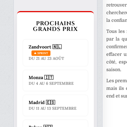
retrouve
chercher
la confian
PROCHAINS
GRANDS PRIX
Tous les
par la qu
Zandvoort 🇳🇱
confirme
🔥 SPRINT
effacer 
DU 21 AU 23 AOÛT
côté, es
saison.
Monza 🇮🇹
Les premi
DU 4 AU 6 SEPTEMBRE
mais ils 
end et sur
Madrid 🇪🇸
DU 11 AU 13 SEPTEMBRE