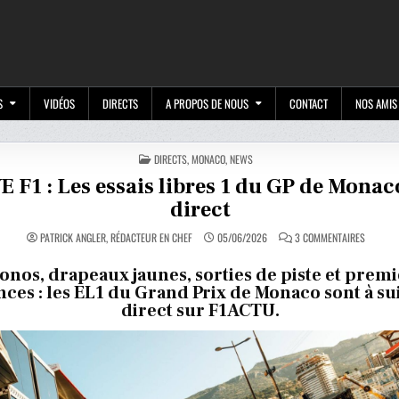
M
S
VIDÉOS
DIRECTS
A PROPOS DE NOUS
CONTACT
NOS AMIS
POSTED
DIRECTS
,
MONACO
,
NEWS
IN
E F1 : Les essais libres 1 du GP de Monac
direct
SUR
PATRICK ANGLER, RÉDACTEUR EN CHEF
05/06/2026
3 COMMENTAIRES
LIVE
F1
:
onos, drapeaux jaunes, sorties de piste et prem
LES
ces : les EL1 du Grand Prix de Monaco sont à su
ESSAIS
LIBRES
direct sur F1ACTU.
1
DU
GP
DE
MONACO
EN
DIRECT