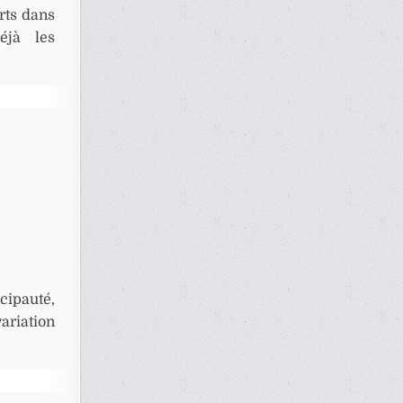
rts dans
éjà les
cipauté,
ariation