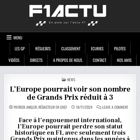
Skip
F1ACTU
to
content
MENU
LES GP
RÉSULTATS
CLASSEMENT
ECURIES
PILOTES
VIDÉOS
DIRECTS
A PROPOS DE NOUS
CONTACT
NOS AMIS
POSTED
NEWS
IN
L’Europe pourrait voir son nombre
de Grands Prix réduit à 3
ON
PATRICK ANGLER, RÉDACTEUR EN CHEF
18/11/2024
LEAVE A COMMENT
L’EUROP
POURRAI
VOIR
Face à l’engouement international,
SON
l’Europe pourrait perdre son statut
NOMBRE
DE
historique en F1, avec seulement trois
GRANDS
PRIX
Grands Prix maintenus dans les années à