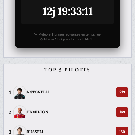
12j 19:33:11
🛰️ Météo et Horaires actualisés en temps réel
⚙️ Moteur SEO propulsé par F1ACTU
TOP 5 PILOTES
1
ANTONELLI
219
2
HAMILTON
169
3
RUSSELL
160