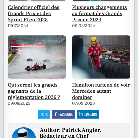
Calendrier officiel des
Plusieurs changements
Grands Prix et des
au format des Grands
Sprint F1 en 2025
Prix en 2024
11/07/2024
06/02/2024
Qui seront les grands
Hamilton furieux de voir
gagnants de la
Mercedes autant
réglementation 2026 ?
dominer
09/08/2025
07/03/2026
X
FACEBOOK
LINKEDIN
Author:
Patrick Angler,
Rédacteur en Chef