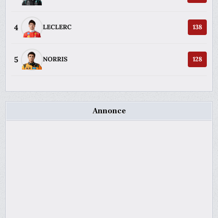
4
LECLERC
138
5
NORRIS
128
Annonce