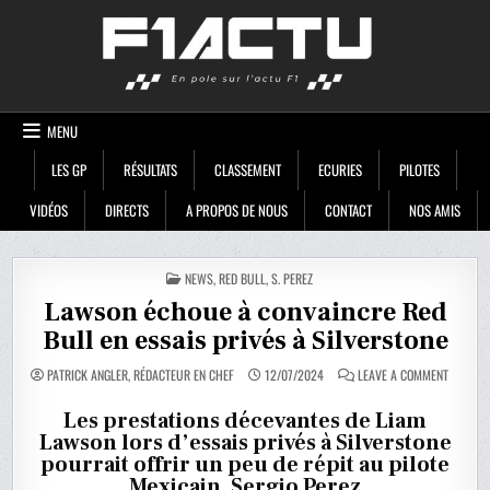
Skip
F1ACTU
to
content
MENU
LES GP
RÉSULTATS
CLASSEMENT
ECURIES
PILOTES
VIDÉOS
DIRECTS
A PROPOS DE NOUS
CONTACT
NOS AMIS
POSTED
NEWS
,
RED BULL
,
S. PEREZ
IN
Lawson échoue à convaincre Red
Bull en essais privés à Silverstone
ON
PATRICK ANGLER, RÉDACTEUR EN CHEF
12/07/2024
LEAVE A COMMENT
LAWSON
ÉCHOUE
À
Les prestations décevantes de Liam
CONVAI
Lawson lors d’essais privés à Silverstone
RED
BULL
pourrait offrir un peu de répit au pilote
EN
ESSAIS
Mexicain, Sergio Perez