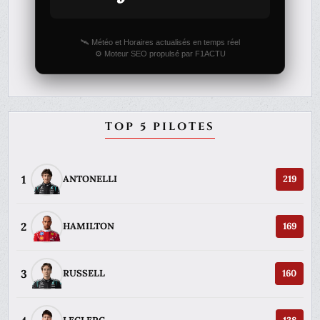
🛰️ Météo et Horaires actualisés en temps réel
⚙️ Moteur SEO propulsé par F1ACTU
TOP 5 PILOTES
1
ANTONELLI
219
2
HAMILTON
169
3
RUSSELL
160