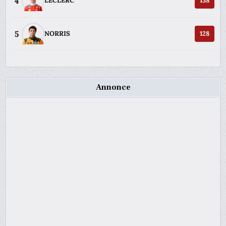
4
LECLERC
138
5
NORRIS
128
Annonce