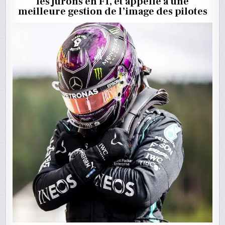
les jurons en F1, et appelle à une
RAPPEU
:
meilleure gestion de l’image des pilotes
HAMILT
RÉPOND
À
BEN
SULAYE