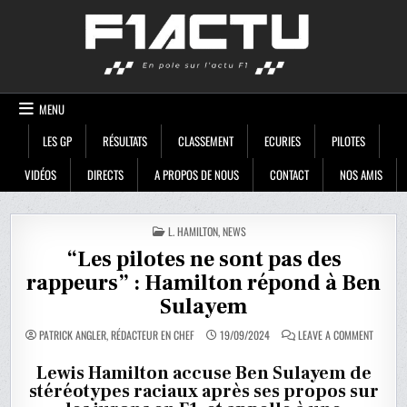
Skip
F1ACTU
to
content
MENU
LES GP
RÉSULTATS
CLASSEMENT
ECURIES
PILOTES
VIDÉOS
DIRECTS
A PROPOS DE NOUS
CONTACT
NOS AMIS
POSTED
L. HAMILTON
,
NEWS
IN
“Les pilotes ne sont pas des
rappeurs” : Hamilton répond à Ben
Sulayem
ON
PATRICK ANGLER, RÉDACTEUR EN CHEF
19/09/2024
LEAVE A COMMENT
“LES
PILOTES
NE
Lewis Hamilton accuse Ben Sulayem de
SONT
stéréotypes raciaux après ses propos sur
PAS
DES