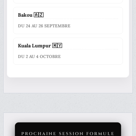
Bakou 🇦🇿
DU 24 AU 26 SEPTEMBRE
Kuala Lumpur 🇲🇾
DU 2 AU 4 OCTOBRE
PROCHAINE SESSION FORMULE