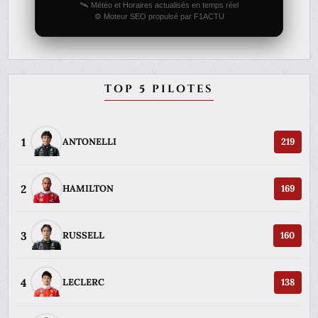
🛰️ Météo et Horaires actualisés en temps réel
⚙️ Moteur SEO propulsé par F1ACTU
TOP 5 PILOTES
1
ANTONELLI
219
2
HAMILTON
169
3
RUSSELL
160
4
LECLERC
138