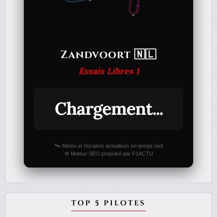
Zandvoort 🇳🇱
Essais Libres 1
Chargement...
🛰️ Météo et Horaires actualisés en temps réel
⚙️ Moteur SEO propulsé par F1ACTU
TOP 5 PILOTES