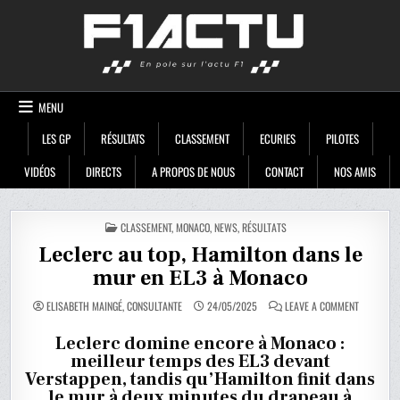
Skip
F1ACTU
to
content
MENU
LES GP
RÉSULTATS
CLASSEMENT
ECURIES
PILOTES
VIDÉOS
DIRECTS
A PROPOS DE NOUS
CONTACT
NOS AMIS
POSTED
CLASSEMENT
,
MONACO
,
NEWS
,
RÉSULTATS
IN
Leclerc au top, Hamilton dans le
mur en EL3 à Monaco
ON
ELISABETH MAINGÉ, CONSULTANTE
24/05/2025
LEAVE A COMMENT
LECLERC
AU
TOP,
Leclerc domine encore à Monaco :
HAMILTON
meilleur temps des EL3 devant
DANS
LE
Verstappen, tandis qu’Hamilton finit dans
MUR
EN
le mur à deux minutes du drapeau à