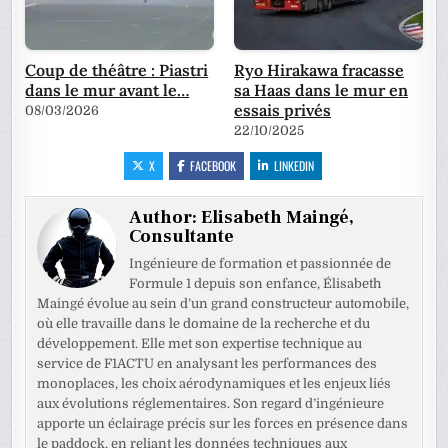
Coup de théâtre : Piastri
Ryo Hirakawa fracasse
dans le mur avant le…
sa Haas dans le mur en
essais privés
08/03/2026
22/10/2025
X
FACEBOOK
LINKEDIN
Author:
Elisabeth Maingé,
Consultante
Ingénieure de formation et passionnée de
Formule 1 depuis son enfance, Élisabeth
Maingé évolue au sein d’un grand constructeur automobile,
où elle travaille dans le domaine de la recherche et du
développement. Elle met son expertise technique au
service de F1ACTU en analysant les performances des
monoplaces, les choix aérodynamiques et les enjeux liés
aux évolutions réglementaires. Son regard d’ingénieure
apporte un éclairage précis sur les forces en présence dans
le paddock, en reliant les données techniques aux