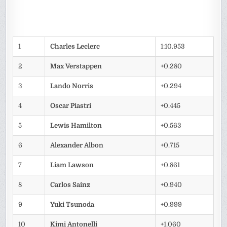
1
Charles Leclerc
1:10.953
2
Max Verstappen
+0.280
3
Lando Norris
+0.294
4
Oscar Piastri
+0.445
5
Lewis Hamilton
+0.563
6
Alexander Albon
+0.715
7
Liam Lawson
+0.861
8
Carlos Sainz
+0.940
9
Yuki Tsunoda
+0.999
10
Kimi Antonelli
+1.060