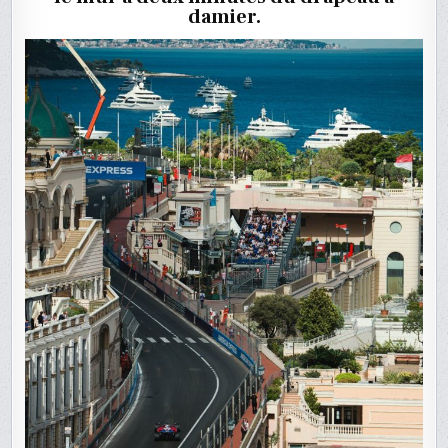
EL3
damier.
À
MONACO