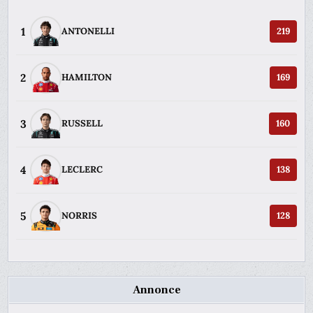
1
ANTONELLI
219
2
HAMILTON
169
3
RUSSELL
160
4
LECLERC
138
5
NORRIS
128
Annonce