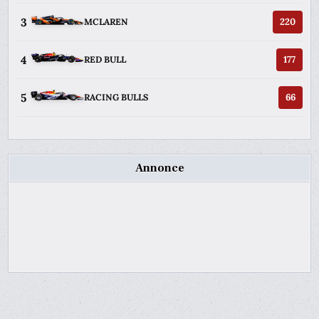
3
220
MCLAREN
4
177
RED BULL
5
66
RACING BULLS
Annonce