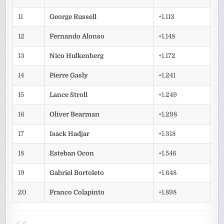
11
George Russell
+1.113
12
Fernando Alonso
+1.148
13
Nico Hulkenberg
+1.172
14
Pierre Gasly
+1.241
15
Lance Stroll
+1.249
16
Oliver Bearman
+1.298
17
Isack Hadjar
+1.318
18
Esteban Ocon
+1.546
19
Gabriel Bortoleto
+1.648
20
Franco Colapinto
+1.898