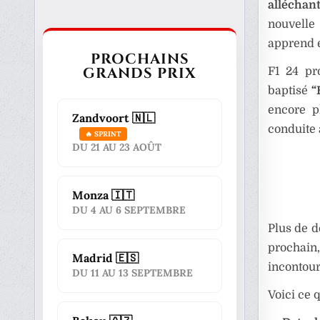
alléchan
nouvelle 
apprend é
PROCHAINS
GRANDS PRIX
F1 24 p
baptisé
“
encore p
Zandvoort 🇳🇱
conduite 
🔥 SPRINT
DU 21 AU 23 AOÛT
Monza 🇮🇹
DU 4 AU 6 SEPTEMBRE
Plus de d
prochain
Madrid 🇪🇸
incontour
DU 11 AU 13 SEPTEMBRE
Voici ce 