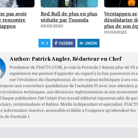
ne pas avoir
Red Bull de plus en plus
Verstappen se
e rencontre
séduite par Tsunoda
désolidarise d
stappen
plus de son é
03/05/2025
03/04/2025
X
FACEBOOK
LINKEDIN
Author:
Patrick Angler, Rédacteur en Chef
Fondateur de F1ACTU.COM, je suis la Formule 1 depuis plus de 35 a
expérience me permet d’apporter un regard à la fois passionné et 
sur l’évolution du championnat, de ses enjeux techniques à ses cou
opose une couverture quotidienne de l’actualité F1 avec une attention pa
x évolutions techniques, aux décisions réglementaires et aux mouveme
haque publication fait l’objet d’un travail éditorial rigoureux afin de gar
clairs, contextualisés et fiables. Média indépendant et spécialisé, F1ACT
ne information réactive, accessible et fidèle à l’exigence qu’attendent les
s de Formule 1.