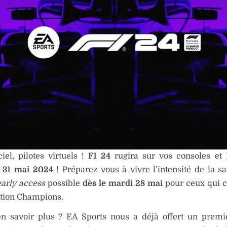
ciel, pilotes virtuels !
F1 24
rugira sur vos consoles et 
 31 mai 2024
! Préparez-vous à vivre l’intensité de la s
early access
possible
dès le mardi 28 mai
pour ceux qui c
ition Champions.
en savoir plus ? EA Sports nous a déjà offert un prem