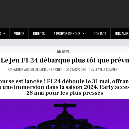
M
S
VIDÉOS
DIRECTS
A PROPOS DE NOUS
CONTACT
NOS AMIS
POSTED
NEWS
IN
Le jeu F1 24 débarque plus tôt que prév
ON
PATRICK ANGLER, RÉDACTEUR EN CHEF
27/02/2024
LEAVE A COMMENT
LE
JEU
F1
ourse est lancée ! F1 24 déboule le 31 mai, offran
24
 une immersion dans la saison 2024. Early acces
DÉBARQ
PLUS
28 mai pour les plus pressés
TÔT
QUE
PRÉVU