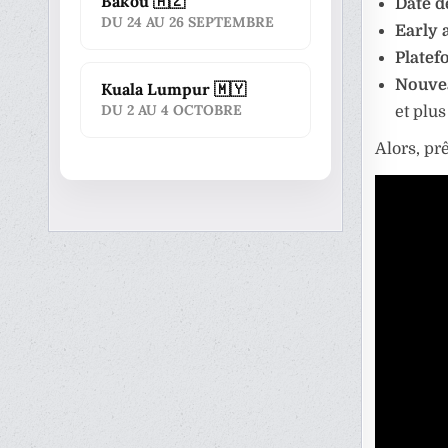
Bakou 🇦🇿
Date de
DU 24 AU 26 SEPTEMBRE
Early 
Platef
Nouvea
Kuala Lumpur 🇲🇾
DU 2 AU 4 OCTOBRE
et plus
Alors, pr