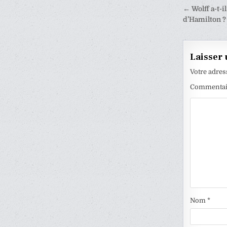
Naviga
← Wolff a-t-i
de
d’Hamilton ?
l’articl
Laisser
Votre adres
Commenta
Nom
*