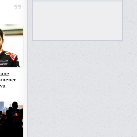
 une
ommence
évu