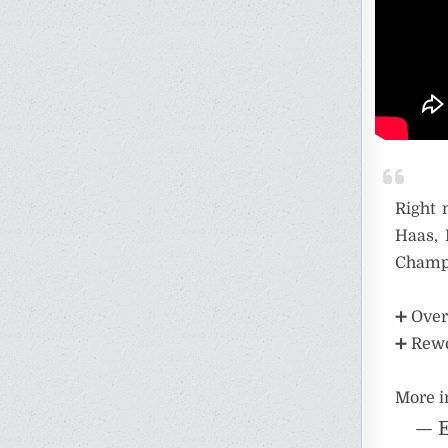
Right 
Haas, 
Champi
➕ Over
➕ Rewo
More i
— 