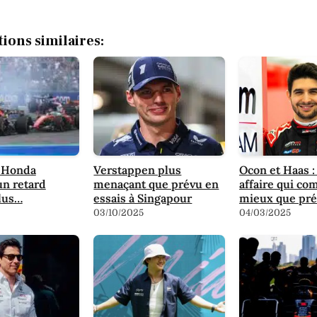
tions similaires:
t Honda
Verstappen plus
Ocon et Haas :
un retard
menaçant que prévu en
affaire qui c
lus…
essais à Singapour
mieux que pr
03/10/2025
04/03/2025