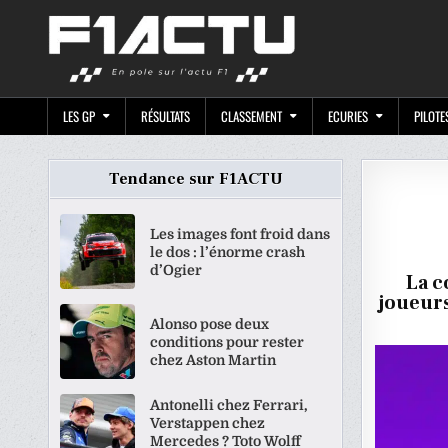
Skip
F1ACTU.CO
to
content
LES GP
RÉSULTATS
CLASSEMENT
ECURIES
PILOTE
Tendance sur F1ACTU
Les images font froid dans
le dos : l’énorme crash
d’Ogier
La c
joueurs
Alonso pose deux
conditions pour rester
chez Aston Martin
Antonelli chez Ferrari,
Verstappen chez
Mercedes ? Toto Wolff