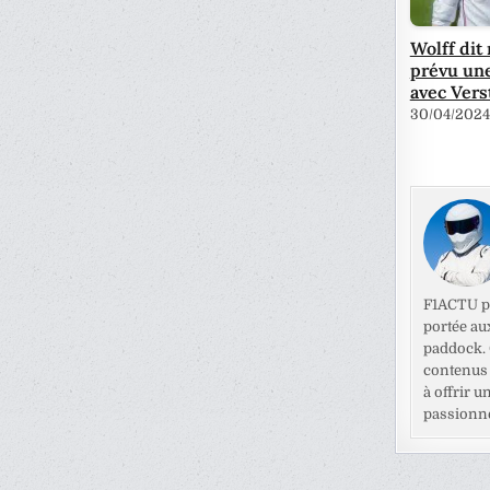
Wolff dit 
prévu un
avec Ver
30/04/2024
F1ACTU pr
portée au
paddock. C
contenus 
à offrir u
passionné