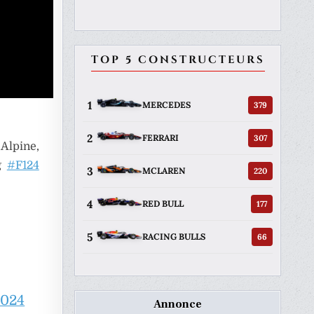
TOP 5 CONSTRUCTEURS
1
379
MERCEDES
2
307
FERRARI
Alpine,
ng
#F124
3
220
MCLAREN
4
177
RED BULL
5
66
RACING BULLS
2024
Annonce