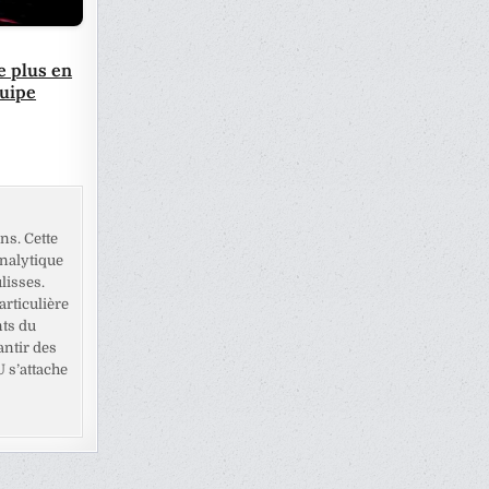
e plus en
quipe
ns. Cette
analytique
lisses.
rticulière
nts du
antir des
U s’attache