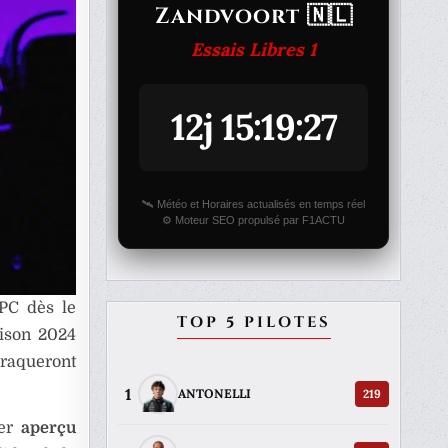
Zandvoort 🇳🇱
Essais Libres 1
12j 15:19:27
🛰️ Météo et Horaires actualisés en temps réel
⚙️ Moteur SEO propulsé par F1ACTU
PC dès le
TOP 5 PILOTES
aison 2024
raqueront
1
219
ANTONELLI
ier
aperçu