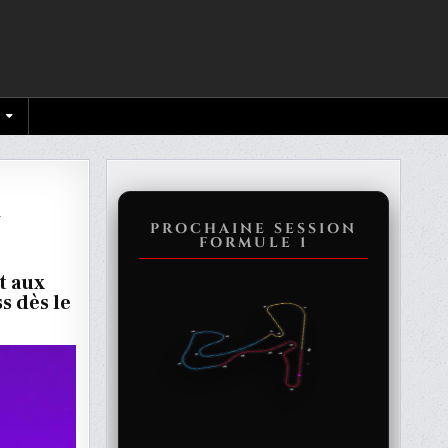
u
PROCHAINE SESSION
FORMULE 1
t aux
s dès le
UE