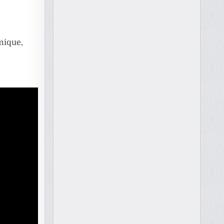
mique,