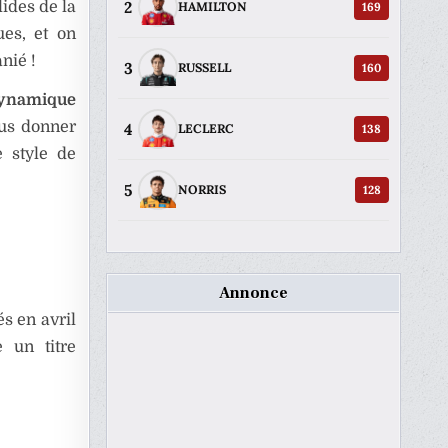
2
lides de la
169
HAMILTON
ues, et on
nié !
3
160
RUSSELL
dynamique
ous donner
4
138
LECLERC
e style de
5
128
NORRIS
Annonce
és en avril
 un titre