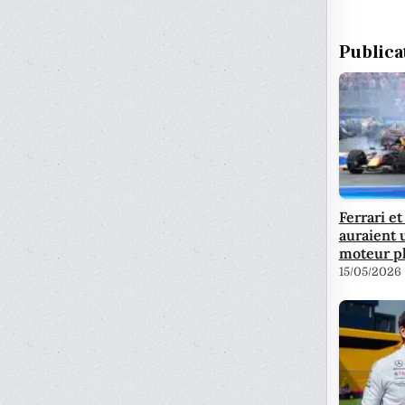
Publica
Ferrari e
auraient 
moteur p
15/05/2026