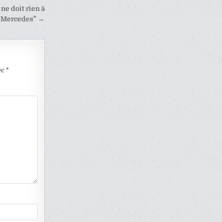
ne doit rien à
Mercedes” →
ec
*