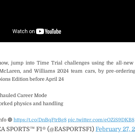
now, jump into Time Trial challenges using the all-new 
McLaren, and Williams 2024 team cars, by pre-orderi
ons Edition before April 24
hauled Career Mode
rked physics and handling
nfo 🟣
https://t.co/DnBqFtrBg8
pic.twitter.com/eOZiS9DKB8
EA SPORTS™ F1® (@EASPORTSF1)
February 27, 