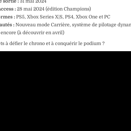
 sortie :
31 mai 2024
access :
28 mai 2024 (édition Champions)
ormes :
PS5, Xbox Series X|S, PS4, Xbox One et PC
utés :
Nouveau mode Carrière, système de pilotage dyna
 encore (à découvrir en avril)
êts à défier le chrono et à conquérir le podium ?