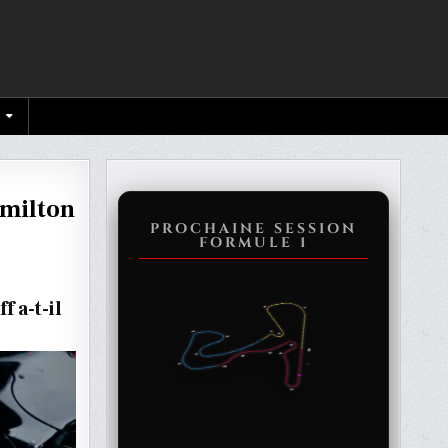
amilton
PROCHAINE SESSION
FORMULE 1
 a-t-il
TRÉ
CE
TON