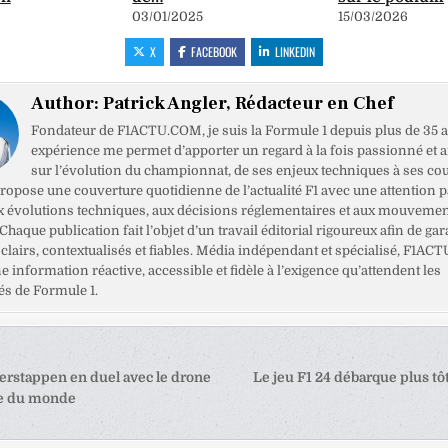
03/01/2025
15/03/2026
X
FACEBOOK
LINKEDIN
Author:
Patrick Angler, Rédacteur en Chef
Fondateur de F1ACTU.COM, je suis la Formule 1 depuis plus de 35 a
expérience me permet d’apporter un regard à la fois passionné et 
sur l’évolution du championnat, de ses enjeux techniques à ses cou
opose une couverture quotidienne de l’actualité F1 avec une attention pa
x évolutions techniques, aux décisions réglementaires et aux mouveme
haque publication fait l’objet d’un travail éditorial rigoureux afin de gar
clairs, contextualisés et fiables. Média indépendant et spécialisé, F1ACT
ne information réactive, accessible et fidèle à l’exigence qu’attendent les
s de Formule 1.
tion
rstappen en duel avec le drone
Le jeu F1 24 débarque plus t
de du monde
e