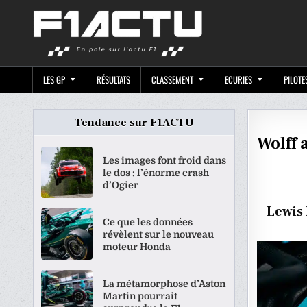
Skip
F1ACTU.CO
to
content
LES GP
RÉSULTATS
CLASSEMENT
ECURIES
PILOTE
Tendance sur F1ACTU
Wolff 
Les images font froid dans
le dos : l’énorme crash
d’Ogier
Lewis 
Ce que les données
révèlent sur le nouveau
moteur Honda
La métamorphose d’Aston
Martin pourrait