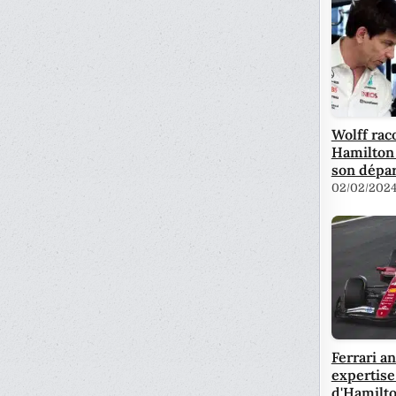
Wolff ra
Hamilton 
son dépar
02/02/202
Ferrari a
expertise
d'Hamilt