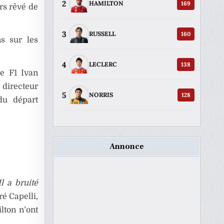
2
169
HAMILTON
urs rêvé de
3
160
RUSSELL
s sur les
4
138
LECLERC
 de F1
Ivan
 directeur
5
128
NORRIS
du départ
Annonce
l a bruité
ré Capelli,
lton n’ont