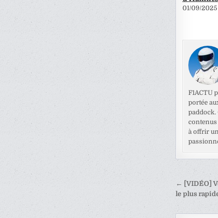
01/09/2025
F1ACTU pr
portée au
paddock. C
contenus 
à offrir u
passionné
Naviga
← [VIDÉO] Ve
de
le plus rapi
l’articl