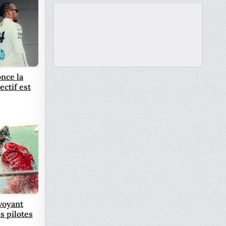
nce la
ectif est
voyant
s pilotes