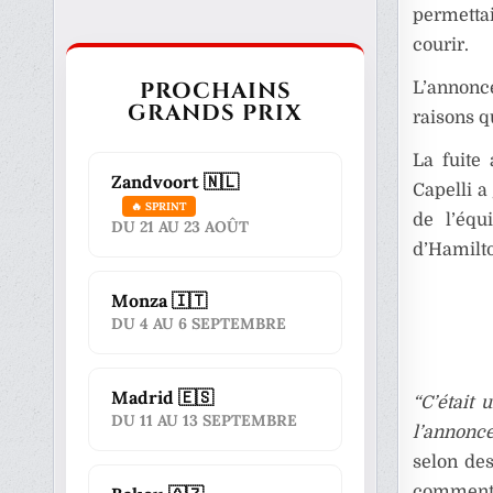
permettai
courir.
PROCHAINS
L’annonc
GRANDS PRIX
raisons q
La fuite 
Zandvoort 🇳🇱
Capelli
a 
🔥 SPRINT
de l’équ
DU 21 AU 23 AOÛT
d’Hamilto
Monza 🇮🇹
DU 4 AU 6 SEPTEMBRE
Madrid 🇪🇸
“C’était 
DU 11 AU 13 SEPTEMBRE
l’annonce
selon de
commenté 