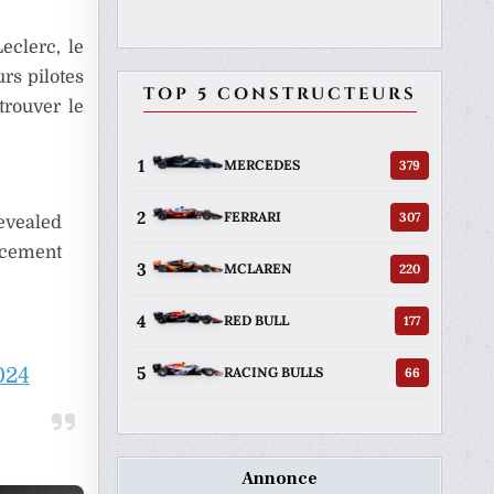
eclerc, le
rs pilotes
TOP 5 CONSTRUCTEURS
trouver le
1
379
MERCEDES
2
307
FERRARI
revealed
uncement
3
220
MCLAREN
4
177
RED BULL
5
024
66
RACING BULLS
Annonce