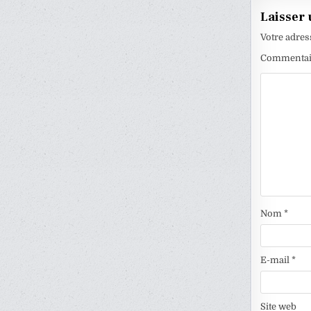
Laisser
Votre adres
Commenta
Nom
*
E-mail
*
Site web