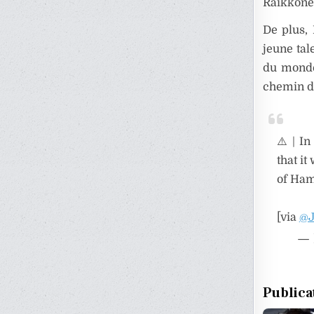
Raikkone
De plus, 
jeune tal
du monde.
chemin de
⚠️ | I
that it
of Hami
[via
@J
— 
Publica