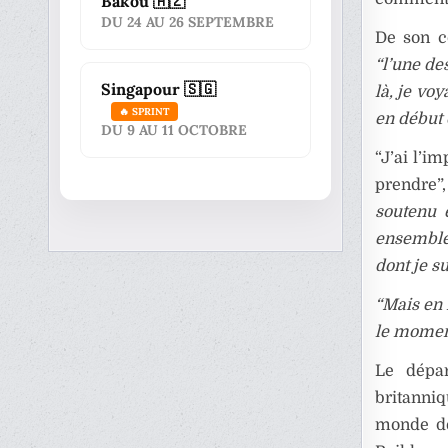
Bakou 🇦🇿
DU 24 AU 26 SEPTEMBRE
De son cô
“l’une des
Singapour 🇸🇬
là, je vo
🔥 SPRINT
en début d
DU 9 AU 11 OCTOBRE
“J’ai l’im
prendre”, 
soutenu 
ensemble
dont je sui
“Mais en f
le momen
Le dépar
britanni
monde de