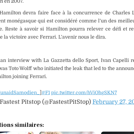
n en 2007.
Hamilton devra faire face à la concurrence de Charles L
ent monégasque qui est considéré comme l’un des meilleu
 Reste à savoir si Hamilton pourra relever ce défi et re
 la victoire avec Ferrari. L’avenir nous le dira.
n an interview with La Gazzetta dello Sport, Ivan Capelli 
 was Toto Wolff who initiated the leak that led to the anno
lton joining Ferrari.
unaidSamodien_
]
#F1
pic.twitter.com/hViOhgSKN7
Fastest Pitstop (@FastestPitStop)
February 27, 2
tions similaires: