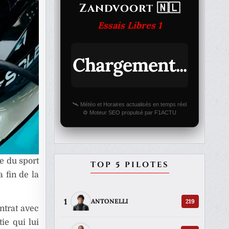
Zandvoort 🇳🇱
Essais Libres 1
Chargement...
🛰️ Météo et Horaires actualisés en temps réel
⚙️ Moteur SEO propulsé par F1ACTU
e du sport
TOP 5 PILOTES
 fin de la
1
219
ANTONELLI
ntrat avec
ie qui lui