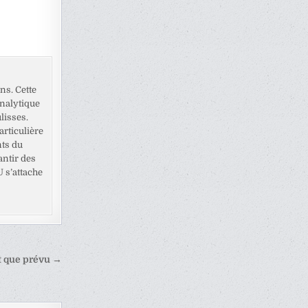
ns. Cette
analytique
lisses.
rticulière
nts du
antir des
U s’attache
ôt que prévu →