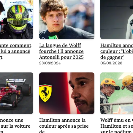
conte comment
La langue de Wolff
Hamilton anno
lui a annoncé
fourche ! Il annonce
couleur : "L'obj
t
Antonelli pour 2025
de gagner"
4
23/08/2024
05/03/2026
nnonce une
Hamilton annonce la
Wolff ému en 
 sur la voiture
couleur après sa prise
Hamilton et se
on
de…
sur le podium