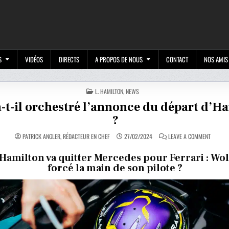
M
S
VIDÉOS
DIRECTS
A PROPOS DE NOUS
CONTACT
NOS AMIS
POSTED
L. HAMILTON
,
NEWS
IN
a-t-il orchestré l’annonce du départ d’H
?
ON
PATRICK ANGLER, RÉDACTEUR EN CHEF
27/02/2024
LEAVE A COMMENT
WOLFF
A-
T-
Hamilton va quitter Mercedes pour Ferrari : Wolff
IL
forcé la main de son pilote ?
ORCHES
L’ANNON
DU
DÉPART
D’HAMIL
?