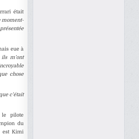
rari était
ce moment-
 présentée
amais eue à
ils m’ont
ncroyable
lque chose
que c’était
le pilote
hampion du
é est Kimi