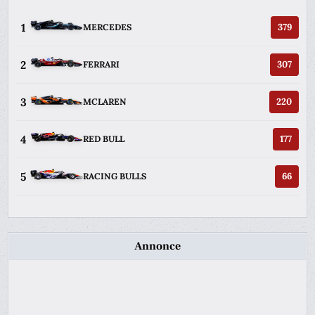
1
379
MERCEDES
2
307
FERRARI
3
220
MCLAREN
4
177
RED BULL
5
66
RACING BULLS
Annonce