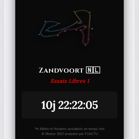
Zandvoort 🇳🇱
Essais Libres 1
10j 22:22:05
🛰️ Météo et Horaires actualisés en temps réel
⚙️ Moteur SEO propulsé par F1ACTU