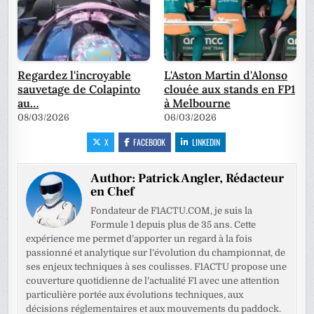
Regardez l'incroyable
L'Aston Martin d'Alonso
sauvetage de Colapinto
clouée aux stands en FP1
au…
à Melbourne
08/03/2026
06/03/2026
X
FACEBOOK
LINKEDIN
Author:
Patrick Angler, Rédacteur
en Chef
Fondateur de F1ACTU.COM, je suis la
Formule 1 depuis plus de 35 ans. Cette
expérience me permet d’apporter un regard à la fois
passionné et analytique sur l’évolution du championnat, de
ses enjeux techniques à ses coulisses. F1ACTU propose une
couverture quotidienne de l’actualité F1 avec une attention
particulière portée aux évolutions techniques, aux
décisions réglementaires et aux mouvements du paddock.