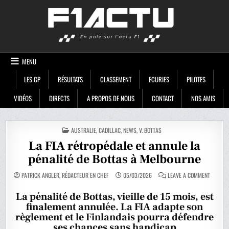
Skip
F1ACTU
to
content
MENU
LES GP
RÉSULTATS
CLASSEMENT
ECURIES
PILOTES
VIDÉOS
DIRECTS
A PROPOS DE NOUS
CONTACT
NOS AMIS
POSTED
AUSTRALIE
,
CADILLAC
,
NEWS
,
V. BOTTAS
IN
La FIA rétropédale et annule la
pénalité de Bottas à Melbourne
ON
PATRICK ANGLER, RÉDACTEUR EN CHEF
05/03/2026
LEAVE A COMMENT
LA
FIA
RÉTROP
La pénalité de Bottas, vieille de 15 mois, est
ET
finalement annulée. La FIA adapte son
ANNULE
LA
règlement et le Finlandais pourra défendre
PÉNALIT
DE
ses chances sans handicap