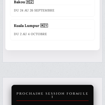
Bakou 🇦🇿
DU 24 AU 26 SEPTEMBRE
Kuala Lumpur 🇲🇾
DU 2 AU 4 OCTOBRE
PROCHAINE SESSION FORMULE
1