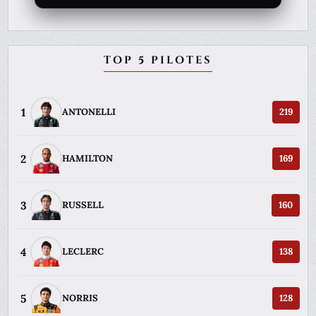
TOP 5 PILOTES
1
ANTONELLI
219
2
HAMILTON
169
3
RUSSELL
160
4
LECLERC
138
5
NORRIS
128