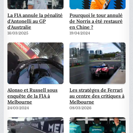
La FIA annule la pénalité
Pourquoi le tour annulé
d'Antonelli au GP
de Norris a été restauré
d'Australie
en Chine ?
16/03/2025
19/04/2024
Alonso et Russell sous
Les stratèges de Ferrari
enquête de la FIA à
au centre des critiques à
Melbourne
Melbourne
24/03/2024
08/03/2026