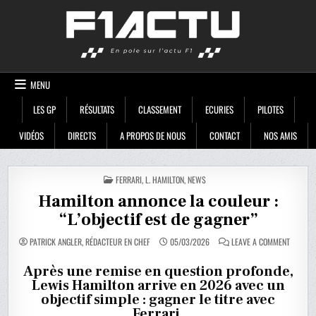
Skip
F1ACTU
to
content
MENU
LES GP
RÉSULTATS
CLASSEMENT
ECURIES
PILOTES
VIDÉOS
DIRECTS
A PROPOS DE NOUS
CONTACT
NOS AMIS
POSTED
FERRARI
,
L. HAMILTON
,
NEWS
IN
Hamilton annonce la couleur :
“L’objectif est de gagner”
ON
PATRICK ANGLER, RÉDACTEUR EN CHEF
05/03/2026
LEAVE A COMMENT
HAMILT
ANNONC
LA
Après une remise en question profonde,
COULEU
Lewis Hamilton arrive en 2026 avec un
:
“L’OBJEC
objectif simple : gagner le titre avec
EST
DE
Ferrari.