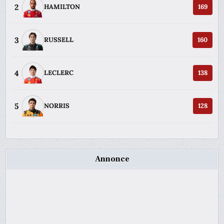
2
HAMILTON
169
3
RUSSELL
160
4
LECLERC
138
5
NORRIS
128
Annonce