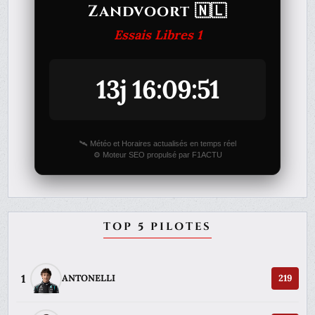
Zandvoort 🇳🇱
Essais Libres 1
13j 16:09:51
🛰️ Météo et Horaires actualisés en temps réel
⚙️ Moteur SEO propulsé par F1ACTU
TOP 5 PILOTES
1
ANTONELLI
219