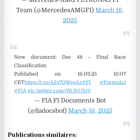
Team (@MercedesAMGF1)
March 16,
2025
New document: Doc 48 – Final Race
Classification
Published on 16.03.25 10:07
CET
https://t.co/A5v70WegAr
#F1
#Formula1
#FIA
pic.twitter.com/jftUfrUXrV
— FIA F1 Documents Bot
(@fiadocsbot)
March 16, 2025
Publications similaires: