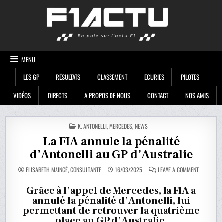
Skip
F1ACTU
to
content
MENU
LES GP
RÉSULTATS
CLASSEMENT
ECURIES
PILOTES
VIDÉOS
DIRECTS
A PROPOS DE NOUS
CONTACT
NOS AMIS
POSTED
K. ANTONELLI
,
MERCEDES
,
NEWS
IN
La FIA annule la pénalité
d’Antonelli au GP d’Australie
ON
ELISABETH MAINGÉ, CONSULTANTE
16/03/2025
LEAVE A COMMENT
LA
FIA
ANNULE
Grâce à l’appel de Mercedes, la FIA a
LA
annulé la pénalité d’Antonelli, lui
PÉNALITÉ
D’ANTONEL
permettant de retrouver la quatrième
AU
GP
place au GP d’Australie.