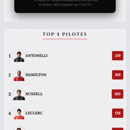
⚙️ Moteur SEO propulsé par F1ACTU
TOP 5 PILOTES
1
ANTONELLI
219
2
HAMILTON
169
3
RUSSELL
160
4
LECLERC
138