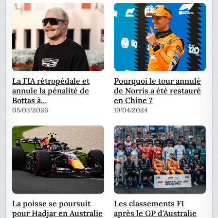
La FIA rétropédale et
Pourquoi le tour annulé
annule la pénalité de
de Norris a été restauré
Bottas à…
en Chine ?
05/03/2026
19/04/2024
La poisse se poursuit
Les classements F1
pour Hadjar en Australie
après le GP d'Australie