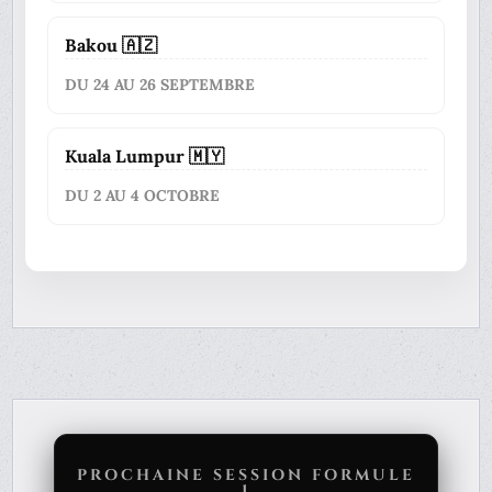
Bakou 🇦🇿
DU 24 AU 26 SEPTEMBRE
Kuala Lumpur 🇲🇾
DU 2 AU 4 OCTOBRE
PROCHAINE SESSION FORMULE
1