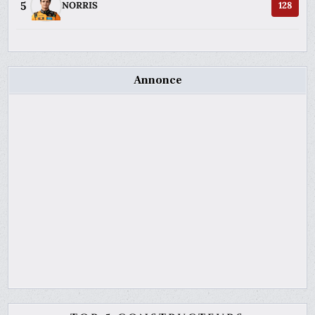
5
NORRIS
128
Annonce