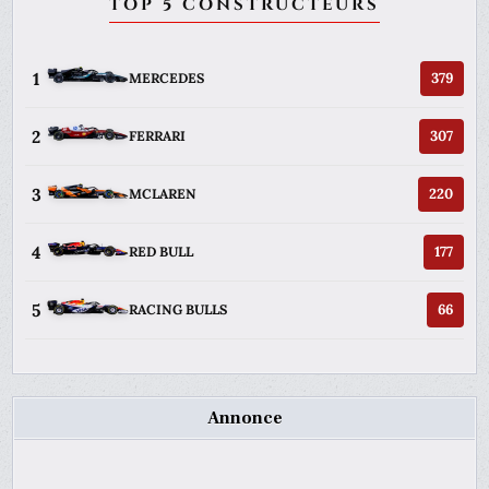
TOP 5 CONSTRUCTEURS
1
379
MERCEDES
2
307
FERRARI
3
220
MCLAREN
4
177
RED BULL
5
66
RACING BULLS
Annonce