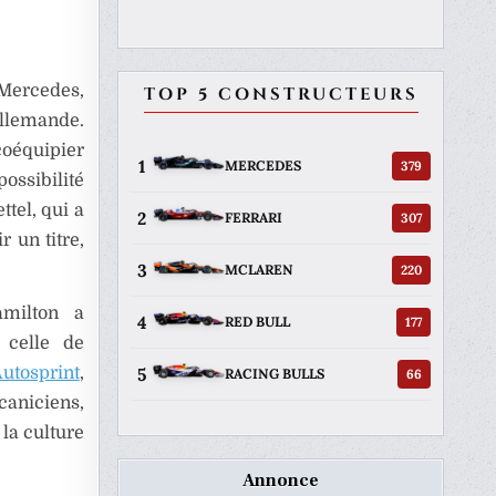
ercedes,
TOP 5 CONSTRUCTEURS
llemande.
coéquipier
1
379
MERCEDES
ossibilité
tel, qui a
2
307
FERRARI
 un titre,
3
220
MCLAREN
amilton a
4
177
RED BULL
 celle de
5
utosprint
,
66
RACING BULLS
caniciens,
la culture
Annonce