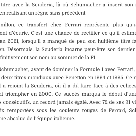
 titre avec la Scuderia, là où Schumacher a inscrit so
e en réalisant un règne sans précédent.
ilton, ce transfert chez Ferrari représente plus qu’
t d’écurie. C’est une chance de rectifier ce qu’il estim
 en 2021, lorsqu’il a manqué de peu son huitième titre 
n. Désormais, la Scuderia incarne peut-être son dernier
finitivement son nom au sommet de la F1.
chumacher, avant de dominer la Formule 1 avec Ferrari, 
deux titres mondiaux avec Benetton en 1994 et 1995. Ce n
l a rejoint la Scuderia, où il a dû faire face à des échec
nt triompher en 2000. Ce succès marqua le début d’une
es consécutifs, un record jamais égalé. Avec 72 de ses 91 v
ix remportées sous les couleurs rouges de Ferrari, S
ône absolue de l’équipe italienne.