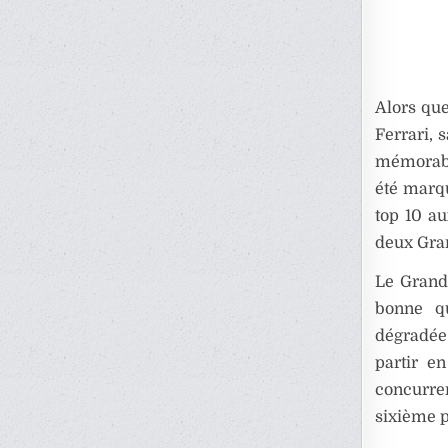
Alors qu
Ferrari, 
mémorab
été marq
top 10 au
deux Gran
Le Grand
bonne qu
dégradée
partir e
concurre
sixième p