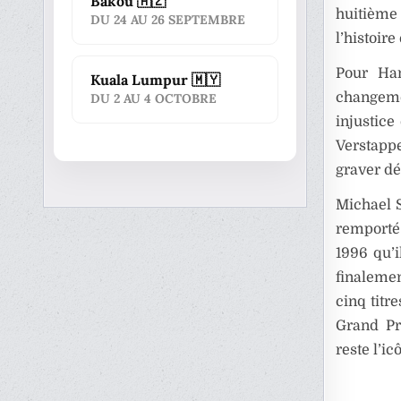
Bakou 🇦🇿
huitième
DU 24 AU 26 SEPTEMBRE
l’histoir
Pour Ham
Kuala Lumpur 🇲🇾
changemen
DU 2 AU 4 OCTOBRE
injustice
Verstappe
graver dé
Michael S
remporté 
1996 qu’i
finaleme
cinq titr
Grand Pr
reste l’ic