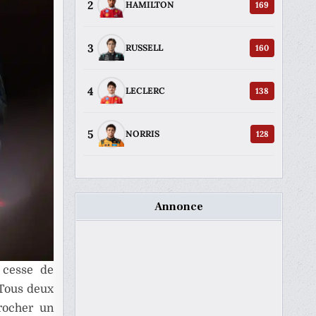
2
169
HAMILTON
3
160
RUSSELL
4
138
LECLERC
5
128
NORRIS
Annonce
 cesse de
 Tous deux
rocher un