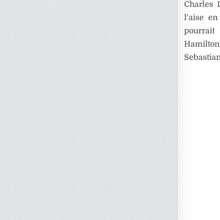
Charles 
l’aise e
pourrait
Hamilton
Sebastian