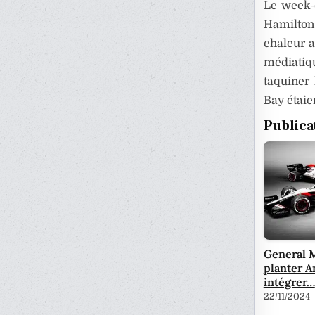
Le week-
Hamilton 
chaleur a
médiatiqu
taquiner
Bay étaie
Publica
General M
planter A
intégrer…
22/11/2024