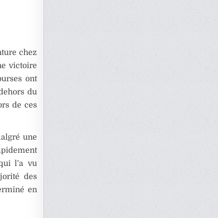
nture chez
e victoire
ourses ont
 dehors du
ors de ces
malgré une
apidement
qui l’a vu
jorité des
terminé en