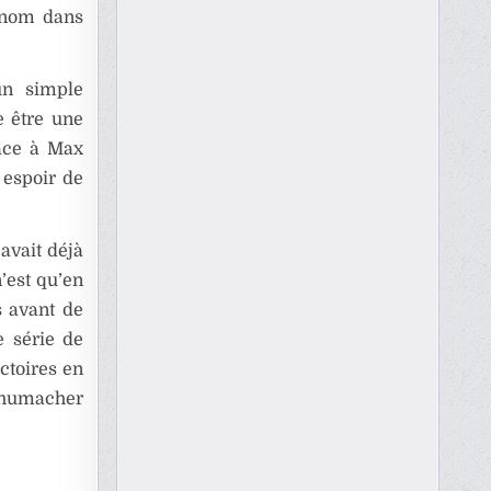
n nom dans
un simple
e être une
face à Max
 espoir de
avait déjà
’est qu’en
s avant de
 série de
ictoires en
chumacher