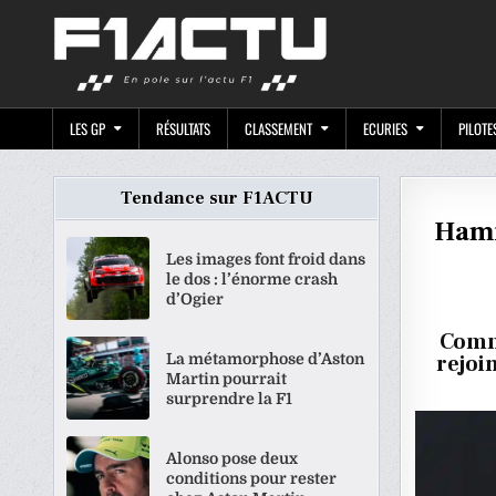
Skip
F1ACTU.CO
to
content
LES GP
RÉSULTATS
CLASSEMENT
ECURIES
PILOTE
Tendance sur F1ACTU
Hami
Les images font froid dans
le dos : l’énorme crash
d’Ogier
Comm
La métamorphose d’Aston
rejoi
Martin pourrait
surprendre la F1
Alonso pose deux
conditions pour rester