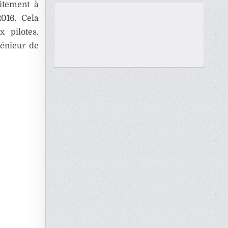
aitement à
2016. Cela
x pilotes.
génieur de