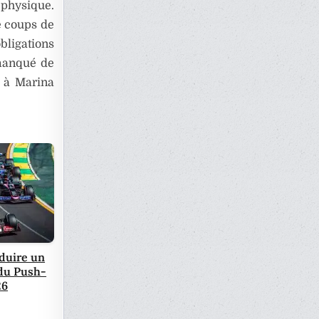
 physique.
e coups de
bligations
 manqué de
s à Marina
oduire un
du Push-
26