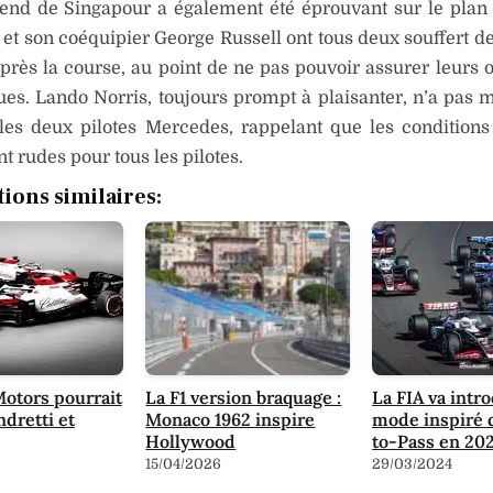
end de Singapour a également été éprouvant sur le plan
et son coéquipier George Russell ont tous deux souffert d
près la course, au point de ne pas pouvoir assurer leurs o
es. Lando Norris, toujours prompt à plaisanter, n’a pas
 les deux pilotes Mercedes, rappelant que les condition
nt rudes pour tous les pilotes.
tions similaires:
otors pourrait
La F1 version braquage :
La FIA va intr
ndretti et
Monaco 1962 inspire
mode inspiré 
Hollywood
to-Pass en 20
15/04/2026
29/03/2024