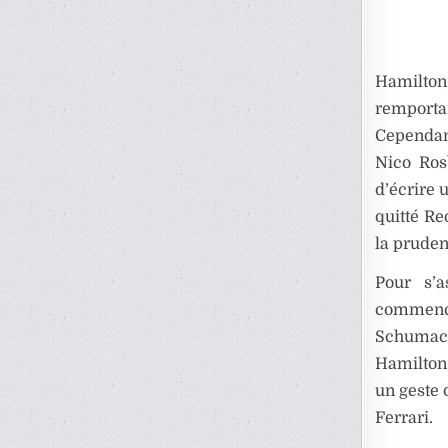
Hamilto
remporta
Cependan
Nico Ros
d’écrire 
quitté Re
la pruden
Pour s’a
commencé
Schumache
Hamilton 
un geste 
Ferrari.