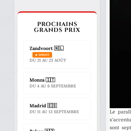
PROCHAINS
GRANDS PRIX
Zandvoort 🇳🇱
🔥 SPRINT
DU 21 AU 23 AOÛT
Monza 🇮🇹
DU 4 AU 6 SEPTEMBRE
Madrid 🇪🇸
DU 11 AU 13 SEPTEMBRE
Le paral
s’accentu
sont sep