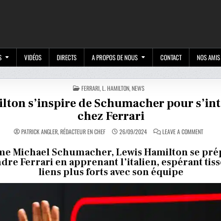
M
S
VIDÉOS
DIRECTS
A PROPOS DE NOUS
CONTACT
NOS AMIS
POSTED
FERRARI
,
L. HAMILTON
,
NEWS
IN
lton s’inspire de Schumacher pour s’in
chez Ferrari
ON
PATRICK ANGLER, RÉDACTEUR EN CHEF
26/09/2024
LEAVE A COMMENT
HAMILT
S’INSPI
DE
e Michael Schumacher, Lewis Hamilton se pré
SCHUM
ndre Ferrari en apprenant l’italien, espérant tis
POUR
S’INTÉG
liens plus forts avec son équipe
CHEZ
FERRAR