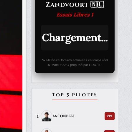
Zandvoort 🇳🇱
Essais Libres 1
Chargement...
🛰️ Météo et Horaires actualisés en temps réel
⚙️ Moteur SEO propulsé par F1ACTU
TOP 5 PILOTES
1
219
ANTONELLI