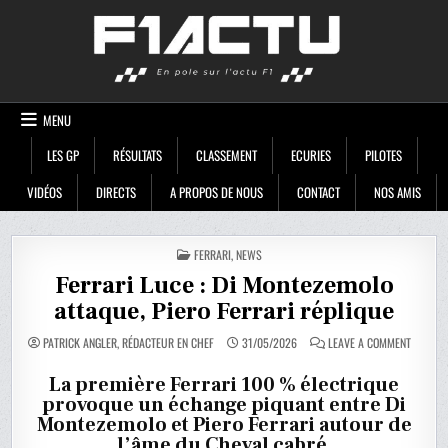
Skip
F1ACTU
to
content
MENU
LES GP
RÉSULTATS
CLASSEMENT
ECURIES
PILOTES
VIDÉOS
DIRECTS
A PROPOS DE NOUS
CONTACT
NOS AMIS
POSTED
FERRARI
,
NEWS
IN
Ferrari Luce : Di Montezemolo
attaque, Piero Ferrari réplique
ON
PATRICK ANGLER, RÉDACTEUR EN CHEF
31/05/2026
LEAVE A COMMENT
FERRARI
LUCE
:
La première Ferrari 100 % électrique
DI
provoque un échange piquant entre Di
MONTEZ
ATTAQUE
Montezemolo et Piero Ferrari autour de
PIERO
FERRARI
l’âme du Cheval cabré.