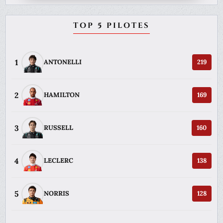
TOP 5 PILOTES
1
ANTONELLI
219
2
HAMILTON
169
3
RUSSELL
160
4
LECLERC
138
5
NORRIS
128