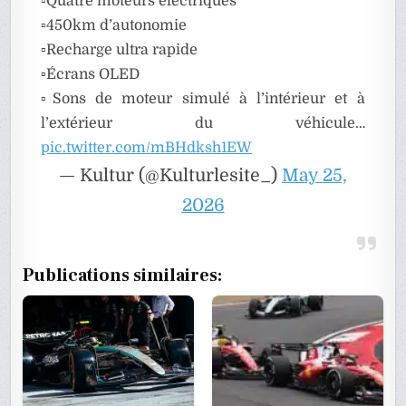
▫️Quatre moteurs électriques
▫️450km d’autonomie
▫️Recharge ultra rapide
▫️Écrans OLED
▫️Sons de moteur simulé à l’intérieur et à
l’extérieur du véhicule…
pic.twitter.com/mBHdksh1EW
— Kultur (@Kulturlesite_)
May 25,
2026
Publications similaires: