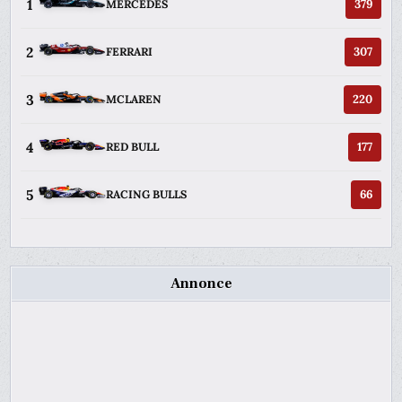
1
379
MERCEDES
2
307
FERRARI
3
220
MCLAREN
4
177
RED BULL
5
66
RACING BULLS
Annonce