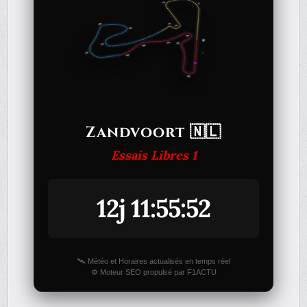
Zandvoort 🇳🇱
Essais Libres 1
12j 11:55:52
🛰️ Météo et Horaires actualisés en temps réel
⚙️ Moteur SEO propulsé par F1ACTU