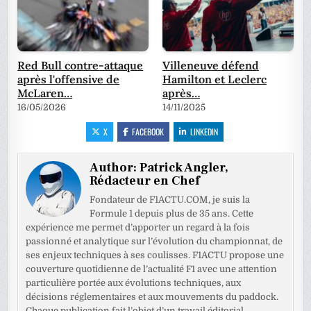
Red Bull contre-attaque
Villeneuve défend
après l'offensive de
Hamilton et Leclerc
McLaren…
après…
16/05/2026
14/11/2025
X
FACEBOOK
LINKEDIN
Author:
Patrick Angler,
Rédacteur en Chef
Fondateur de F1ACTU.COM, je suis la
Formule 1 depuis plus de 35 ans. Cette
expérience me permet d’apporter un regard à la fois
passionné et analytique sur l’évolution du championnat, de
ses enjeux techniques à ses coulisses. F1ACTU propose une
couverture quotidienne de l’actualité F1 avec une attention
particulière portée aux évolutions techniques, aux
décisions réglementaires et aux mouvements du paddock.
Chaque publication fait l’objet d’un travail éditorial