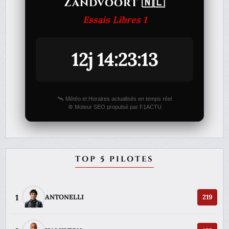
Zandvoort 🇳🇱
Essais Libres 1
12j 14:23:13
🛰️ Météo et Horaires actualisés en temps réel
⚙️ Moteur SEO propulsé par F1ACTU
TOP 5 PILOTES
1
ANTONELLI
219