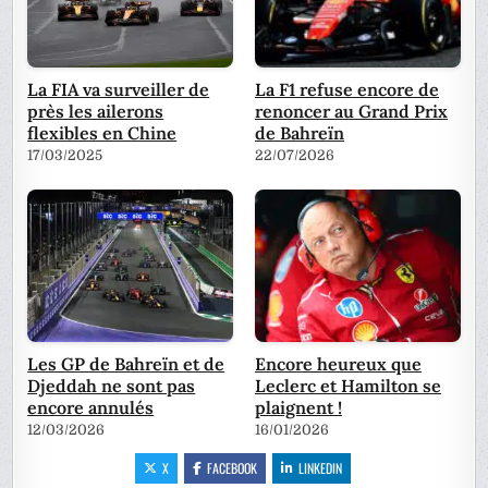
La FIA va surveiller de
La F1 refuse encore de
près les ailerons
renoncer au Grand Prix
flexibles en Chine
de Bahreïn
17/03/2025
22/07/2026
Les GP de Bahreïn et de
Encore heureux que
Djeddah ne sont pas
Leclerc et Hamilton se
encore annulés
plaignent !
12/03/2026
16/01/2026
X
FACEBOOK
LINKEDIN