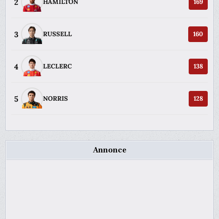
2
HAMILTON
169
3
RUSSELL
160
4
LECLERC
138
5
NORRIS
128
Annonce