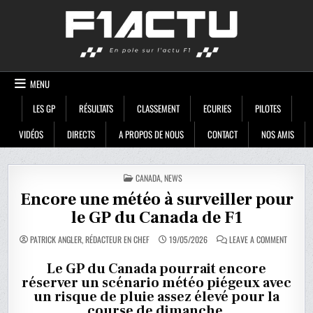
Skip
F1ACTU
to
content
MENU
LES GP
RÉSULTATS
CLASSEMENT
ECURIES
PILOTES
VIDÉOS
DIRECTS
A PROPOS DE NOUS
CONTACT
NOS AMIS
POSTED
CANADA
,
NEWS
IN
Encore une météo à surveiller pour
le GP du Canada de F1
ON
PATRICK ANGLER, RÉDACTEUR EN CHEF
19/05/2026
LEAVE A COMMENT
ENCORE
UNE
MÉTÉO
Le GP du Canada pourrait encore
À
réserver un scénario météo piégeux avec
SURVEIL
POUR
un risque de pluie assez élevé pour la
LE
GP
course de dimanche.