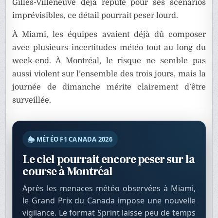
Gilles-Villeneuve déjà réputé pour ses scénarios
imprévisibles, ce détail pourrait peser lourd.
À Miami, les équipes avaient déjà dû composer
avec plusieurs incertitudes météo tout au long du
week-end. À Montréal, le risque ne semble pas
aussi violent sur l’ensemble des trois jours, mais la
journée de dimanche mérite clairement d’être
surveillée.
🌦️ MÉTÉO F1 CANADA 2026
Le ciel pourrait encore peser sur la
course à Montréal
Après les menaces météo observées à Miami,
le Grand Prix du Canada impose une nouvelle
vigilance. Le format Sprint laisse peu de temps