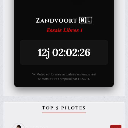
Zandvoort 🇳🇱
Essais Libres 1
12j 02:02:26
🛰️ Météo et Horaires actualisés en temps réel
⚙️ Moteur SEO propulsé par F1ACTU
TOP 5 PILOTES