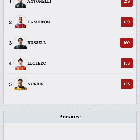
1
ANTONELLI
219
2
HAMILTON
169
3
RUSSELL
160
4
LECLERC
138
5
NORRIS
128
Annonce