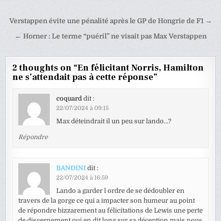
Navigation
Verstappen évite une pénalité après le GP de Hongrie de F1 →
de
← Horner : Le terme “puéril” ne visait pas Max Verstappen
l’article
2 thoughts on “
En félicitant Norris, Hamilton
ne s’attendait pas à cette réponse
”
coquard
dit :
22/07/2024 à 09:15
Max déteindrait il un peu sur lando…?
Répondre
BANDINI
dit :
22/07/2024 à 16:59
Lando a garder l ordre de se dédoubler en
travers de la gorge ce qui a impacter son humeur au point
de répondre bizzarement au félicitations de Lewis une perte
de discernement qui en dit long sur sa déception mais nous