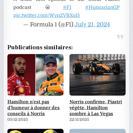
podcast 😬
#F1
#HungarianGP
pic.twitter.com/WvnZVBXo15
— Formula 1 (@F1)
July 21, 2024
Publications similaires:
Hamilton n'est pas
Norris confirme, Piastri
d'humeur à donner des
végète, Hamilton
conseils à Norris
sombre à Las Vegas
05/12/2025
22/11/2025