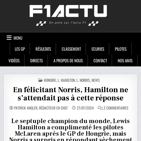
Skip
F1ACTU
to
content
MENU
LES GP
RÉSULTATS
CLASSEMENT
ECURIES
PILOTES
VIDÉOS
DIRECTS
A PROPOS DE NOUS
CONTACT
NOS AMIS
POSTED
HONGRIE
,
L. HAMILTON
,
L. NORRIS
,
NEWS
IN
En félicitant Norris, Hamilton ne
s’attendait pas à cette réponse
SUR
PATRICK ANGLER, RÉDACTEUR EN CHEF
21/07/2024
2 COMMENTAIRES
EN
FÉLICITA
NORRIS,
Le septuple champion du monde, Lewis
HAMILTO
Hamilton a complimenté les pilotes
NE
S’ATTEND
McLaren après le GP de Hongrie, mais
PAS
À
Norris a surpris en répondant sèchement