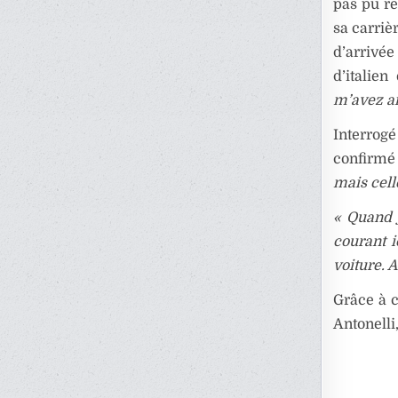
pas pu re
sa carriè
d’arrivée
d’italien
m’avez ai
Interrog
confirmé 
mais celle
« Quand j
courant i
voiture. A
Grâce à 
Antonelli