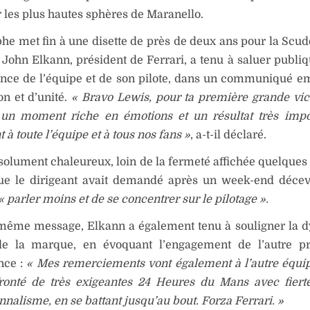
ir les plus hautes sphères de Maranello.
he met fin à une disette de près de deux ans pour la Scud
, John Elkann, président de Ferrari, a tenu à saluer publi
nce de l’équipe et de son pilote, dans un communiqué e
ion et d’unité.
« Bravo Lewis, pour ta première grande vic
: un moment riche en émotions et un résultat très impo
 à toute l’équipe et à tous nos fans »
, a-t-il déclaré.
solument chaleureux, loin de la fermeté affichée quelques
sque le dirigeant avait demandé après un week-end déce
« parler moins et de se concentrer sur le pilotage ».
même message, Elkann a également tenu à souligner la 
de la marque, en évoquant l’engagement de l’autre 
nce :
« Mes remerciements vont également à l’autre équip
fronté de très exigeantes 24 Heures du Mans avec fierté
nnalisme, en se battant jusqu’au bout. Forza Ferrari. »