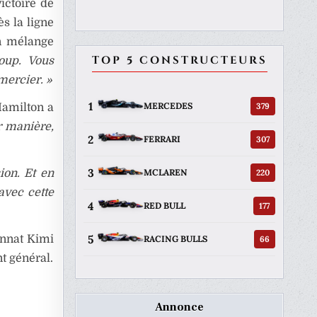
ictoire de
s la ligne
un mélange
TOP 5 CONSTRUCTEURS
oup. Vous
mercier. »
1
379
MERCEDES
Hamilton a
r manière,
2
307
FERRARI
3
220
MCLAREN
ion. Et en
avec cette
4
177
RED BULL
5
onnat Kimi
66
RACING BULLS
t général.
Annonce