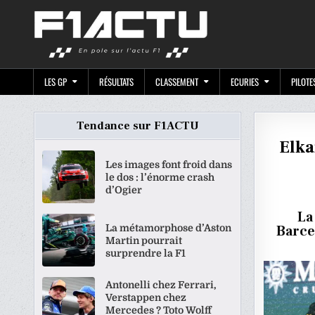
Skip
F1ACTU.CO
to
content
LES GP
RÉSULTATS
CLASSEMENT
ECURIES
PILOTE
Tendance sur F1ACTU
Elka
Les images font froid dans
le dos : l’énorme crash
d’Ogier
La
La métamorphose d’Aston
Barce
Martin pourrait
surprendre la F1
Antonelli chez Ferrari,
Verstappen chez
Mercedes ? Toto Wolff