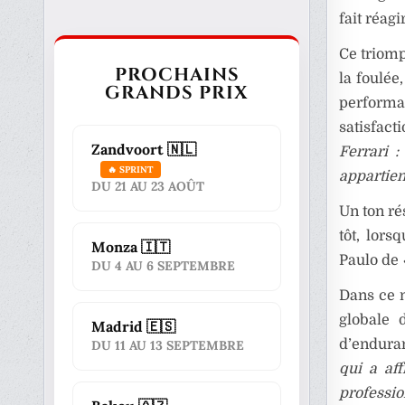
fait réag
Ce triomp
PROCHAINS
la foulée
GRANDS PRIX
performa
satisfact
Zandvoort 🇳🇱
Ferrari 
🔥 SPRINT
appartient
DU 21 AU 23 AOÛT
Un ton ré
tôt, lor
Monza 🇮🇹
Paulo de
DU 4 AU 6 SEPTEMBRE
Dans ce 
globale 
Madrid 🇪🇸
d’endura
DU 11 AU 13 SEPTEMBRE
qui a af
professio