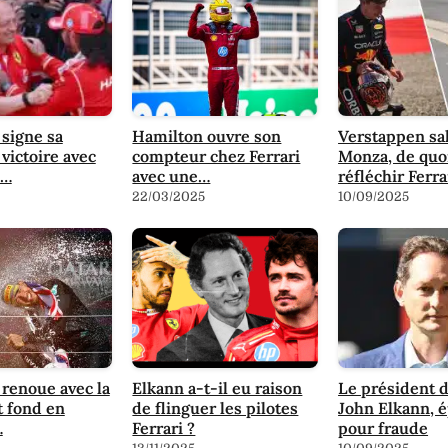
signe sa
Hamilton ouvre son
Verstappen sa
victoire avec
compteur chez Ferrari
Monza, de quoi
u…
avec une…
réfléchir Ferra
22/03/2025
10/09/2025
renoue avec la
Elkann a-t-il eu raison
Le président d
t fond en
de flinguer les pilotes
John Elkann, é
…
Ferrari ?
pour fraude