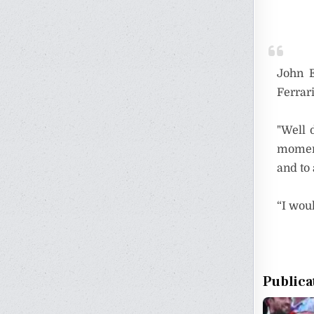
John E
Ferrari
"Well 
moment
and to 
“I wou
Publica