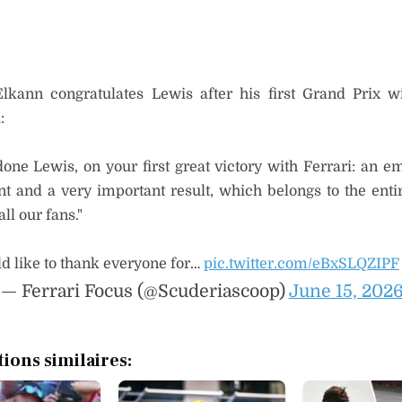
lkann congratulates Lewis after his first Grand Prix w
:
done Lewis, on your first great victory with Ferrari: an e
 and a very important result, which belongs to the enti
all our fans."
ld like to thank everyone for…
pic.twitter.com/eBxSLQZIPF
— Ferrari Focus (@Scuderiascoop)
June 15, 202
tions similaires: