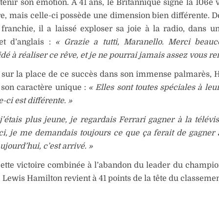
tenir son émotion. À 41 ans, le Britannique signe la 106e v
re, mais celle-ci possède une dimension bien différente. Dè
 franchie, il a laissé exploser sa joie à la radio, dans 
 et d’anglais :
« Grazie a tutti, Maranello. Merci beauc
dé à réaliser ce rêve, et je ne pourrai jamais assez vous re
é sur la place de ce succès dans son immense palmarès, 
son caractère unique :
« Elles sont toutes spéciales à leu
-ci est différente. »
’étais plus jeune, je regardais Ferrari gagner à la télévis
ci, je me demandais toujours ce que ça ferait de gagner 
ujourd’hui, c’est arrivé. »
cette victoire combinée à l’abandon du leader du champi
, Lewis Hamilton revient à 41 points de la tête du classemen