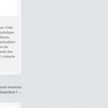
ns. Cette
analytique
lisses.
rticulière
nts du
antir des
U s’attache
 pour soutenir
Hamilton ? →