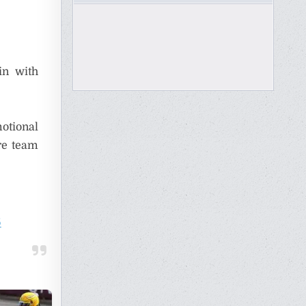
in with
motional
re team
6