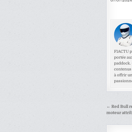
07/07/2024
F1ACTU pr
portée au
paddock. C
contenus 
à offrir u
passionné
Naviga
← Red Bull re
de
moteur attrib
l’articl