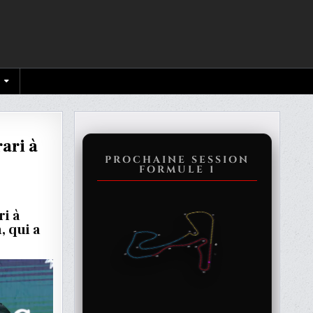
ari à
PROCHAINE SESSION
FORMULE 1
i à
E
, qui a
TON
ONE