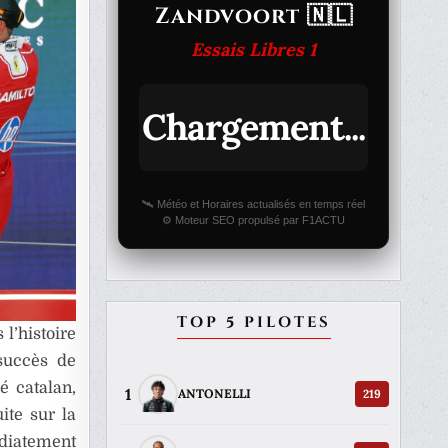
Zandvoort 🇳🇱
Essais Libres 1
Chargement...
🛰️ Météo et Horaires actualisés en temps réel
⚙️ Moteur SEO propulsé par F1ACTU
TOP 5 PILOTES
l’histoire
succès de
 catalan,
1
219
ANTONELLI
ite sur la
édiatement