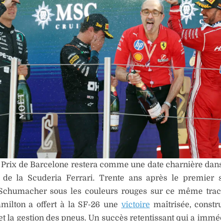
Prix de Barcelone restera comme une date charnière dans 
de la Scuderia Ferrari. Trente ans après le premier 
Schumacher sous les couleurs rouges sur ce même tracé
milton a offert à la SF-26 une
victoire
maîtrisée, constru
 et la gestion des pneus. Un succès retentissant qui a imm