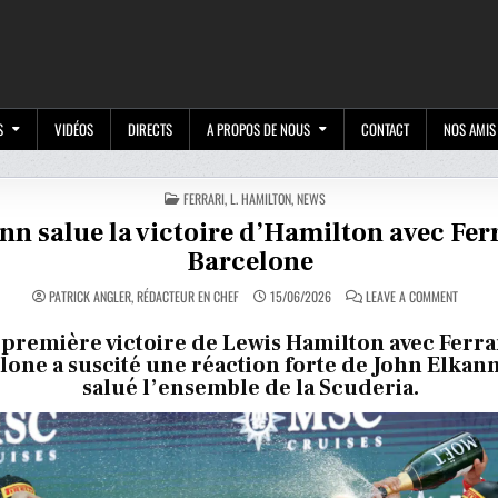
M
S
VIDÉOS
DIRECTS
A PROPOS DE NOUS
CONTACT
NOS AMIS
POSTED
FERRARI
,
L. HAMILTON
,
NEWS
IN
nn salue la victoire d’Hamilton avec Ferr
Barcelone
ON
PATRICK ANGLER, RÉDACTEUR EN CHEF
15/06/2026
LEAVE A COMMENT
ELKANN
SALUE
LA
 première victoire de Lewis Hamilton avec Ferrar
VICTOIR
lone a suscité une réaction forte de John Elkann
D’HAMIL
AVEC
salué l’ensemble de la Scuderia.
FERRARI
À
BARCEL