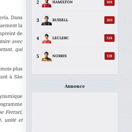
2
169
HAMILTON
eria. Dans
3
160
RUSSELL
quement la
mpreint de
4
138
LECLERC
toire avec
rtant, qui
5
128
NORRIS
 mois plus
vant à São
Annonce
dynamique
programme
e Ferrari,
, unité et