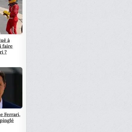
lué à
 faire
ri ?
e Ferrari,
pinglé