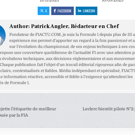
13/11/2025
10/09/2025
X
FACEBOOK
LINKEDIN
Author:
Patrick Angler, Rédacteur en Chef
Fondateur de F1ACTU.COM, je suis la Formule 1 depuis plus de 35 a
expérience me permet d’apporter un regard à la fois passionné et 
sur l’évolution du championnat, de ses enjeux techniques à ses cou
opose une couverture quotidienne de l’actualité F1 avec une attention pa
x évolutions techniques, aux décisions réglementaires et aux mouveme
haque publication fait l’objet d’un travail éditorial rigoureux afin de gar
clairs, contextualisés et fiables. Média indépendant et spécialisé, F1ACT
ne information réactive, accessible et fidèle à l’exigence qu’attendent les
s de Formule 1.
tion
jette l’étiquette de meilleur
Leclerc bientôt pilote N°2
uée par la FIA
e