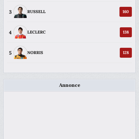
3
RUSSELL
160
4
LECLERC
138
5
NORRIS
128
Annonce