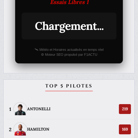
Essais Libres 1
Chargement...
🛰️ Météo et Horaires actualisés en temps réel
⚙️ Moteur SEO propulsé par F1ACTU
TOP 5 PILOTES
1
ANTONELLI
219
2
HAMILTON
169