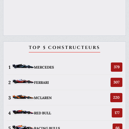
TOP 5 CONSTRUCTEURS
1
379
MERCEDES
2
307
FERRARI
3
220
MCLAREN
4
177
RED BULL
5
66
RACING BULLS