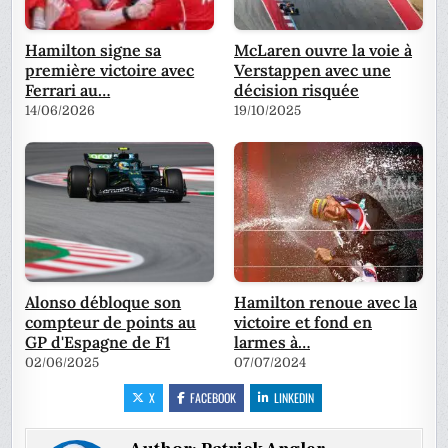
Hamilton signe sa
McLaren ouvre la voie à
première victoire avec
Verstappen avec une
Ferrari au…
décision risquée
14/06/2026
19/10/2025
Alonso débloque son
Hamilton renoue avec la
compteur de points au
victoire et fond en
GP d'Espagne de F1
larmes à…
02/06/2025
07/07/2024
X
FACEBOOK
LINKEDIN