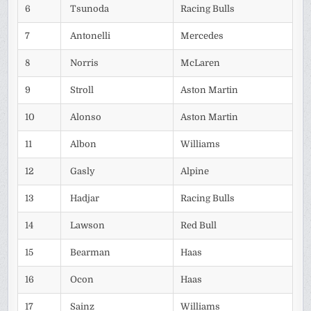
6
Tsunoda
Racing Bulls
7
Antonelli
Mercedes
8
Norris
McLaren
9
Stroll
Aston Martin
10
Alonso
Aston Martin
11
Albon
Williams
12
Gasly
Alpine
13
Hadjar
Racing Bulls
14
Lawson
Red Bull
15
Bearman
Haas
16
Ocon
Haas
17
Sainz
Williams