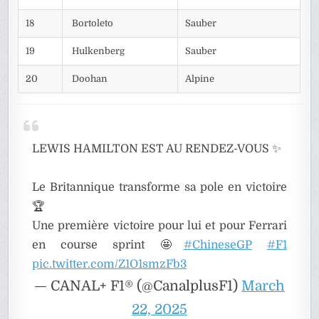
18
Bortoleto
Sauber
19
Hulkenberg
Sauber
20
Doohan
Alpine
LEWIS HAMILTON EST AU RENDEZ-VOUS ✨
Le Britannique transforme sa pole en victoire
🏆
Une première victoire pour lui et pour Ferrari
en course sprint 🤩
#ChineseGP
#F1
pic.twitter.com/Z1O1smzFb3
— CANAL+ F1® (@CanalplusF1)
March
22, 2025