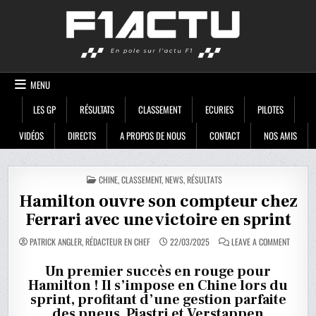
Skip
F1ACTU
to
content
MENU
LES GP
RÉSULTATS
CLASSEMENT
ECURIES
PILOTES
VIDÉOS
DIRECTS
A PROPOS DE NOUS
CONTACT
NOS AMIS
POSTED
CHINE
,
CLASSEMENT
,
NEWS
,
RÉSULTATS
IN
Hamilton ouvre son compteur chez
Ferrari avec une victoire en sprint
ON
PATRICK ANGLER, RÉDACTEUR EN CHEF
22/03/2025
LEAVE A COMMENT
HAMILT
OUVRE
SON
Un premier succès en rouge pour
COMPTE
Hamilton ! Il s’impose en Chine lors du
CHEZ
FERRARI
sprint, profitant d’une gestion parfaite
AVEC
UNE
des pneus. Piastri et Verstappen