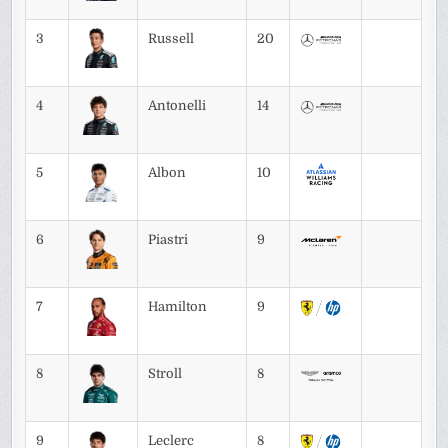
3
Russell
20
4
Antonelli
14
5
Albon
10
6
Piastri
9
7
Hamilton
9
8
Stroll
8
9
Leclerc
8