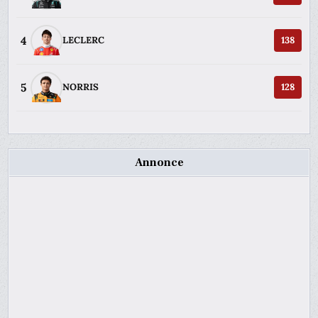
4
LECLERC
138
5
NORRIS
128
Annonce