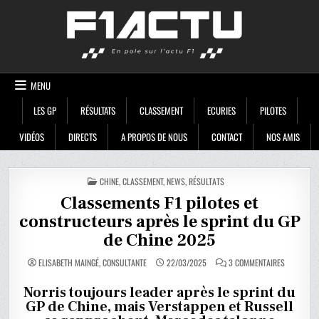
Skip
F1ACTU
to
content
MENU
LES GP
RÉSULTATS
CLASSEMENT
ECURIES
PILOTES
VIDÉOS
DIRECTS
A PROPOS DE NOUS
CONTACT
NOS AMIS
POSTED
CHINE
,
CLASSEMENT
,
NEWS
,
RÉSULTATS
IN
Classements F1 pilotes et
constructeurs après le sprint du GP
de Chine 2025
SUR
ELISABETH MAINGÉ, CONSULTANTE
22/03/2025
3 COMMENTAIRES
CLASSEME
F1
PILOTES
Norris toujours leader après le sprint du
ET
GP de Chine, mais Verstappen et Russell
CONSTRUC
APRÈS