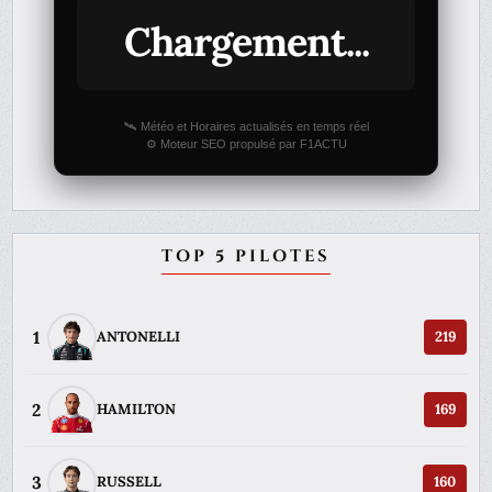
Chargement...
🛰️ Météo et Horaires actualisés en temps réel
⚙️ Moteur SEO propulsé par F1ACTU
TOP 5 PILOTES
1
ANTONELLI
219
2
HAMILTON
169
3
RUSSELL
160