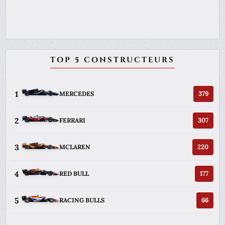
TOP 5 CONSTRUCTEURS
1
379
MERCEDES
2
307
FERRARI
3
220
MCLAREN
4
177
RED BULL
5
66
RACING BULLS