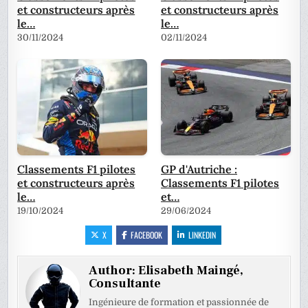
et constructeurs après
et constructeurs après
le…
le…
30/11/2024
02/11/2024
Classements F1 pilotes
GP d'Autriche :
et constructeurs après
Classements F1 pilotes
le…
et…
19/10/2024
29/06/2024
X
FACEBOOK
LINKEDIN
Author:
Elisabeth Maingé,
Consultante
Ingénieure de formation et passionnée de