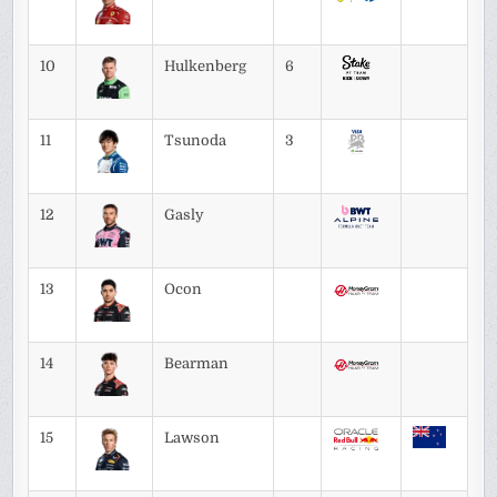
10
Hulkenberg
6
11
Tsunoda
3
12
Gasly
13
Ocon
14
Bearman
15
Lawson