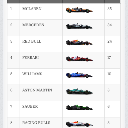
1
MCLAREN
35
2
MERCEDES
34
3
RED BULL
24
4
FERRARI
17
5
WILLIAMS
10
6
ASTON MARTIN
8
7
SAUBER
6
8
RACING BULLS
3