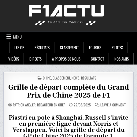
Skip
F1ACTU
to
content
MENU
LES GP
RÉSULTATS
CLASSEMENT
ECURIES
PILOTES
VIDÉOS
DIRECTS
A PROPOS DE NOUS
CONTACT
NOS AMIS
POSTED
CHINE
,
CLASSEMENT
,
NEWS
,
RÉSULTATS
IN
Grille de départ complète du Grand
Prix de Chine 2025 de F1
ON
PATRICK ANGLER, RÉDACTEUR EN CHEF
22/03/2025
LEAVE A COMMENT
GRILLE
DE
DÉPART
Piastri en pole à Shanghai, Russell s’invite
COMPLÈ
en première ligne devant Norris et
DU
GRAND
Verstappen. Voici la grille de départ du
PRIX
DE
GP de Chine 2025 de Formule 1.