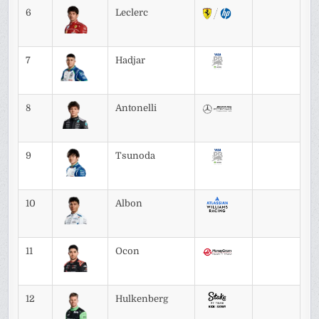
6
Leclerc
7
Hadjar
8
Antonelli
9
Tsunoda
10
Albon
11
Ocon
12
Hulkenberg