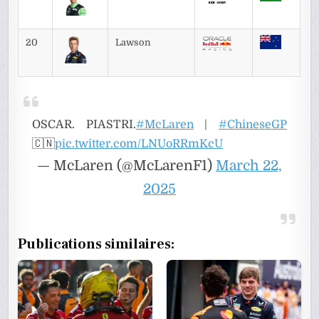
20
Lawson
OSCAR. PIASTRI.
#McLaren
|
#ChineseGP
🇨🇳
pic.twitter.com/LNUoRRmKcU
— McLaren (@McLarenF1)
March 22,
2025
Publications similaires: