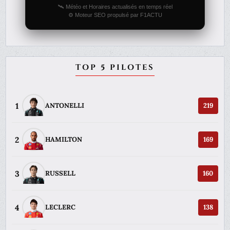
🛰️ Météo et Horaires actualisés en temps réel
⚙️ Moteur SEO propulsé par F1ACTU
TOP 5 PILOTES
1
ANTONELLI
219
2
HAMILTON
169
3
RUSSELL
160
4
LECLERC
138