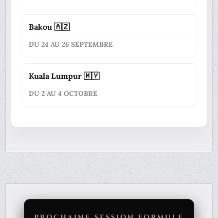
Bakou 🇦🇿
DU 24 AU 26 SEPTEMBRE
Kuala Lumpur 🇲🇾
DU 2 AU 4 OCTOBRE
PROCHAINE SESSION FORMULE