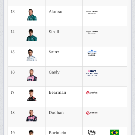
13
Alonso
14
Stroll
15
Sainz
16
Gasly
17
Bearman
18
Doohan
19
Bortoleto