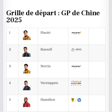
Grille de départ : GP de Chine
2025
1
Piastri
2
Russell
3
Norris
4
Verstappen
5
Hamilton