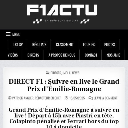
Skip
F1ACTU
to
content
MENU
LES GP
RÉSULTATS
CLASSEMENT
ECURIES
PILOTES
VIDÉOS
DIRECTS
A PROPOS DE NOUS
CONTACT
NOS AMIS
POSTED
DIRECTS
,
IMOLA
,
NEWS
IN
DIRECT F1 : Suivre en live le Grand
Prix d’Émilie-Romagne
ON
PATRICK ANGLER, RÉDACTEUR EN CHEF
18/05/2025
LEAVE A COMMENT
DIRECT
F1
:
Grand Prix d’Émilie-Romagne à suivre en
SUIVRE
live ! Départ à 15h avec Piastri en tête,
EN
LIVE
Colapinto pénalisé et Ferrari hors du top
LE
GRAND
10 à domicile