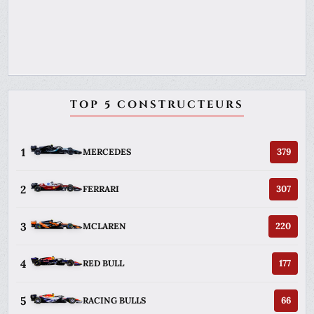
TOP 5 CONSTRUCTEURS
1
379
MERCEDES
2
307
FERRARI
3
220
MCLAREN
4
177
RED BULL
5
66
RACING BULLS