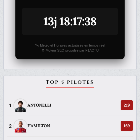
13j 18:17:38
🛰️ Météo et Horaires actualisés en temps réel
⚙️ Moteur SEO propulsé par F1ACTU
TOP 5 PILOTES
1
ANTONELLI
219
2
HAMILTON
169