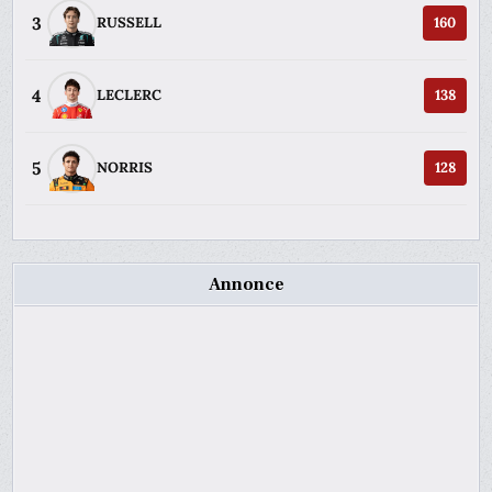
3
RUSSELL
160
4
LECLERC
138
5
NORRIS
128
Annonce