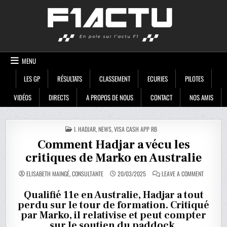
Skip
F1ACTU
to
content
MENU
LES GP
RÉSULTATS
CLASSEMENT
ECURIES
PILOTES
VIDÉOS
DIRECTS
A PROPOS DE NOUS
CONTACT
NOS AMIS
POSTED
I. HADJAR
,
NEWS
,
VISA CASH APP RB
IN
Comment Hadjar a vécu les
critiques de Marko en Australie
ON
ELISABETH MAINGÉ, CONSULTANTE
20/03/2025
LEAVE A COMMENT
COMMENT
HADJAR
A
Qualifié 11e en Australie, Hadjar a tout
VÉCU
perdu sur le tour de formation. Critiqué
LES
CRITIQUES
par Marko, il relativise et peut compter
DE
MARKO
sur le soutien du paddock.