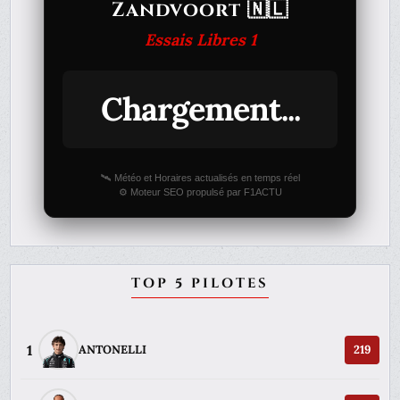
Zandvoort 🇳🇱
Essais Libres 1
Chargement...
🛰️ Météo et Horaires actualisés en temps réel
⚙️ Moteur SEO propulsé par F1ACTU
TOP 5 PILOTES
1
ANTONELLI
219