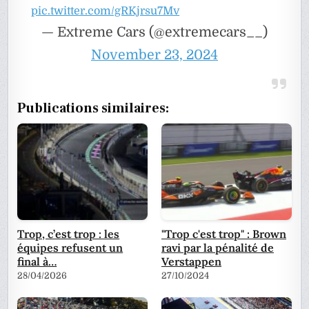
pic.twitter.com/gRKjrsu7Mv
— Extreme Cars (@extremecars__)
November 23, 2024
Publications similaires:
Trop, c’est trop : les
"Trop c'est trop" : Brown
équipes refusent un
ravi par la pénalité de
final à…
Verstappen
28/04/2026
27/10/2024