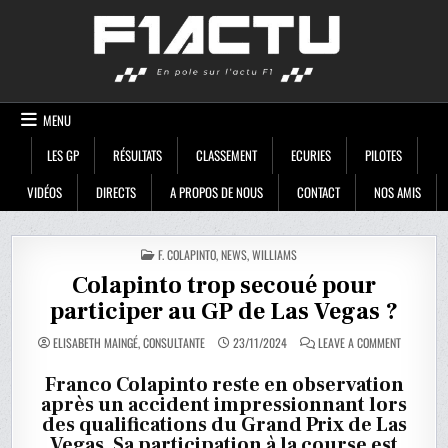
Skip
F1ACTU
to
content
MENU
LES GP
RÉSULTATS
CLASSEMENT
ECURIES
PILOTES
VIDÉOS
DIRECTS
A PROPOS DE NOUS
CONTACT
NOS AMIS
POSTED
F. COLAPINTO
,
NEWS
,
WILLIAMS
IN
Colapinto trop secoué pour
participer au GP de Las Vegas ?
ON
ELISABETH MAINGÉ, CONSULTANTE
23/11/2024
LEAVE A COMMENT
COLAPINT
TROP
SECOUÉ
Franco Colapinto reste en observation
POUR
après un accident impressionnant lors
PARTICIPE
AU
des qualifications du Grand Prix de Las
GP
DE
Vegas. Sa participation à la course est