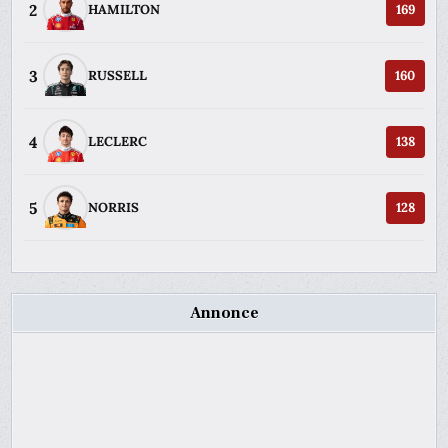
2
HAMILTON
169
3
RUSSELL
160
4
LECLERC
138
5
NORRIS
128
Annonce