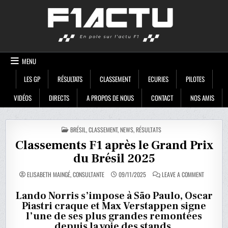
Skip
F1ACTU
to
content
MENU
LES GP
RÉSULTATS
CLASSEMENT
ECURIES
PILOTES
VIDÉOS
DIRECTS
A PROPOS DE NOUS
CONTACT
NOS AMIS
POSTED
BRÉSIL
,
CLASSEMENT
,
NEWS
,
RÉSULTATS
IN
Classements F1 après le Grand Prix
du Brésil 2025
ON
ELISABETH MAINGÉ, CONSULTANTE
09/11/2025
LEAVE A COMMENT
CLASSEME
F1
APRÈS
Lando Norris s’impose à São Paulo, Oscar
LE
Piastri craque et Max Verstappen signe
GRAND
PRIX
l’une de ses plus grandes remontées
DU
BRÉSIL
depuis la voie des stands.