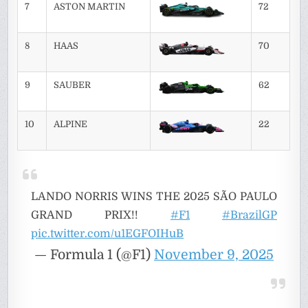
7
ASTON MARTIN
72
8
HAAS
70
9
SAUBER
62
10
ALPINE
22
LANDO NORRIS WINS THE 2025 SÃO PAULO
GRAND PRIX!!
#F1
#BrazilGP
pic.twitter.com/u1EGFOIHuB
— Formula 1 (@F1)
November 9, 2025