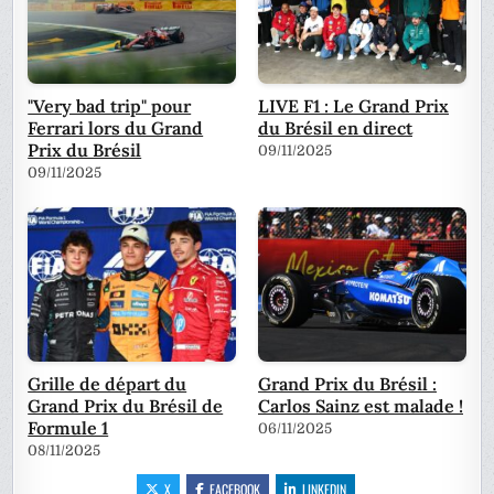
"Very bad trip" pour
LIVE F1 : Le Grand Prix
Ferrari lors du Grand
du Brésil en direct
Prix du Brésil
09/11/2025
09/11/2025
Grille de départ du
Grand Prix du Brésil :
Grand Prix du Brésil de
Carlos Sainz est malade !
Formule 1
06/11/2025
08/11/2025
X
FACEBOOK
LINKEDIN