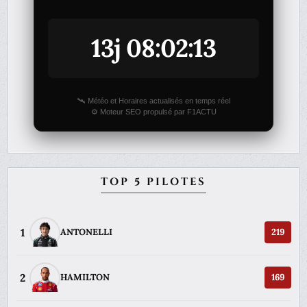
13j 08:02:13
🛰️ Météo et Horaires actualisés en temps réel
⚙️ Moteur SEO propulsé par F1ACTU
TOP 5 PILOTES
1
ANTONELLI
219
2
HAMILTON
169