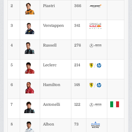
2
Piastri
366
3
Verstappen
341
4
Russell
276
5
Leclerc
214
6
Hamilton
148
7
Antonelli
122
8
Albon
73