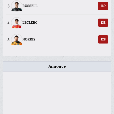
3
RUSSELL
160
4
LECLERC
138
5
NORRIS
128
Annonce