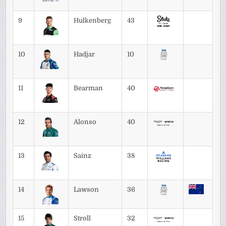
9
Hulkenberg
43
10
Hadjar
10
11
Bearman
40
12
Alonso
40
13
Sainz
38
14
Lawson
36
15
Stroll
32