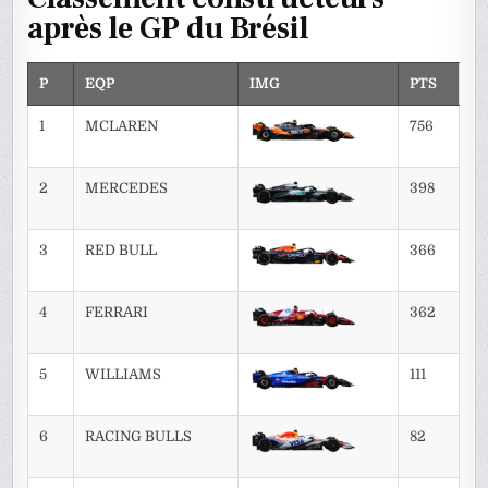
après le GP du Brésil
P
EQP
IMG
PTS
1
MCLAREN
756
2
MERCEDES
398
3
RED BULL
366
4
FERRARI
362
5
WILLIAMS
111
6
RACING BULLS
82