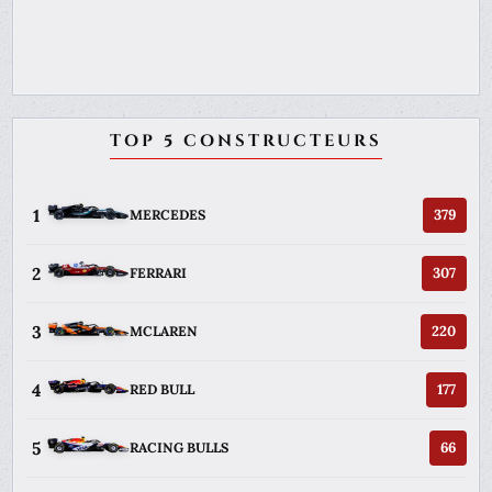
TOP 5 CONSTRUCTEURS
1
379
MERCEDES
2
307
FERRARI
3
220
MCLAREN
4
177
RED BULL
5
66
RACING BULLS