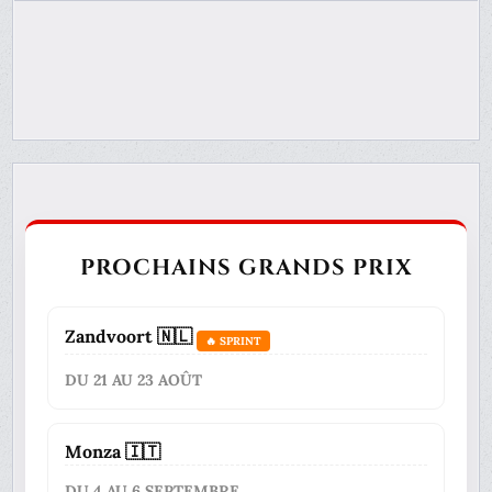
PROCHAINS GRANDS PRIX
Zandvoort 🇳🇱
🔥 SPRINT
DU 21 AU 23 AOÛT
Monza 🇮🇹
DU 4 AU 6 SEPTEMBRE