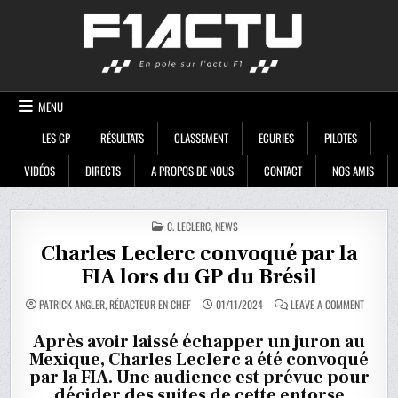
Skip
F1ACTU
to
content
MENU
LES GP
RÉSULTATS
CLASSEMENT
ECURIES
PILOTES
VIDÉOS
DIRECTS
A PROPOS DE NOUS
CONTACT
NOS AMIS
POSTED
C. LECLERC
,
NEWS
IN
Charles Leclerc convoqué par la
FIA lors du GP du Brésil
ON
PATRICK ANGLER, RÉDACTEUR EN CHEF
01/11/2024
LEAVE A COMMENT
CHARLE
LECLERC
CONVOQ
Après avoir laissé échapper un juron au
PAR
Mexique, Charles Leclerc a été convoqué
LA
FIA
par la FIA. Une audience est prévue pour
LORS
DU
décider des suites de cette entorse