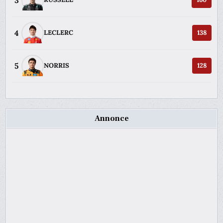
3
4
LECLERC
138
5
NORRIS
128
Annonce