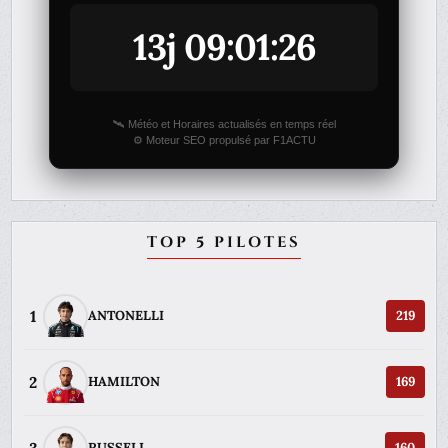
13j 09:01:26
🛰️ Météo et Horaires actualisés en temps réel
⚙️ Moteur SEO propulsé par F1ACTU
TOP 5 PILOTES
1
ANTONELLI
219
2
HAMILTON
169
RUSSELL
160