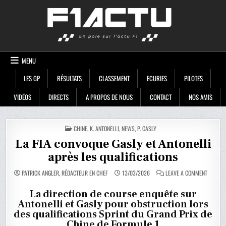
Skip
F1ACTU
to
content
MENU
LES GP
RÉSULTATS
CLASSEMENT
ECURIES
PILOTES
VIDÉOS
DIRECTS
A PROPOS DE NOUS
CONTACT
NOS AMIS
POSTED
CHINE
,
K. ANTONELLI
,
NEWS
,
P. GASLY
IN
La FIA convoque Gasly et Antonelli
après les qualifications
ON
PATRICK ANGLER, RÉDACTEUR EN CHEF
13/03/2026
LEAVE A COMMENT
LA
FIA
CONVOQ
La direction de course enquête sur
GASLY
Antonelli et Gasly pour obstruction lors
ET
ANTONEL
des qualifications Sprint du Grand Prix de
APRÈS
LES
Chine de Formule 1