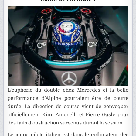
QUALIFI
L’euphorie du doublé chez Mercedes et la belle
performance d’Alpine pourraient être de courte
durée. La direction de course vient de convoquer
officiellement Kimi Antonelli et Pierre Gasly pour
des faits d’obstruction survenus durant la session.
Le jeune pilote italien est dans le collimateur des