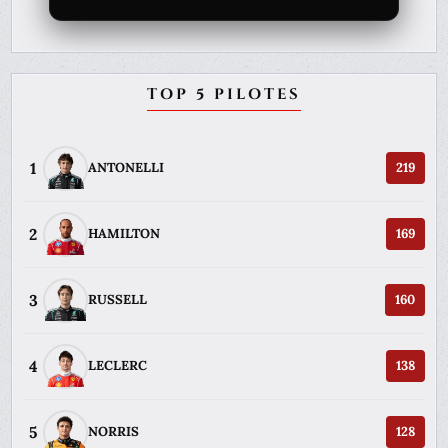
TOP 5 PILOTES
1
ANTONELLI
219
2
HAMILTON
169
3
RUSSELL
160
4
LECLERC
138
5
NORRIS
128