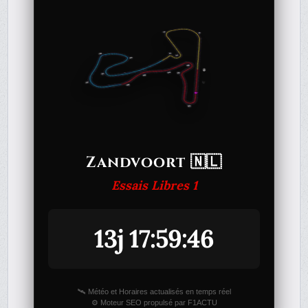
Zandvoort 🇳🇱
Essais Libres 1
13j 17:59:46
🛰️ Météo et Horaires actualisés en temps réel
⚙️ Moteur SEO propulsé par F1ACTU