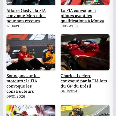
Affaire Gasly : la FIA
La FIA convoque 5
convoque Mercedes
pilotes avant les
pour son recours
qualifications à Monza
17/06/2026
31/08/2024
Soupçons sur les
Charles Leclerc
moteurs : la FIA
convoqué par la FIA lors
convoque les
du GP du Brésil
constructeurs
01/11/2024
09/01/2026