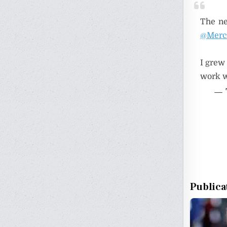
The ne
@Merc
I grew
work w
— 
Publica