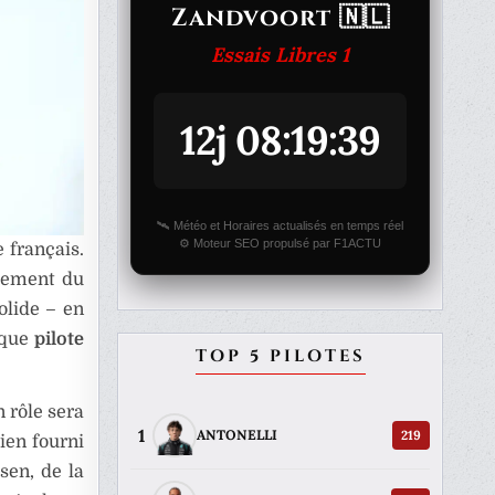
Zandvoort 🇳🇱
Essais Libres 1
12j 08:19:39
🛰️ Météo et Horaires actualisés en temps réel
⚙️ Moteur SEO propulsé par F1ACTU
 français.
blement du
olide – en
 que
pilote
TOP 5 PILOTES
n rôle sera
1
219
ANTONELLI
ien fourni
sen, de la