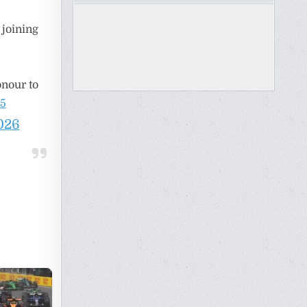
 joining
onour to
N5
026