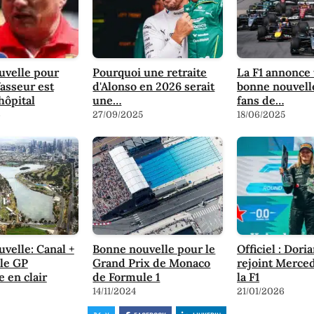
uvelle pour
Pourquoi une retraite
La F1 annonce
Vasseur est
d'Alonso en 2026 serait
bonne nouvell
’hôpital
une…
fans de…
6
27/09/2025
18/06/2025
velle: Canal +
Bonne nouvelle pour le
Officiel : Dori
 le GP
Grand Prix de Monaco
rejoint Merce
e en clair
de Formule 1
la F1
14/11/2024
21/01/2026