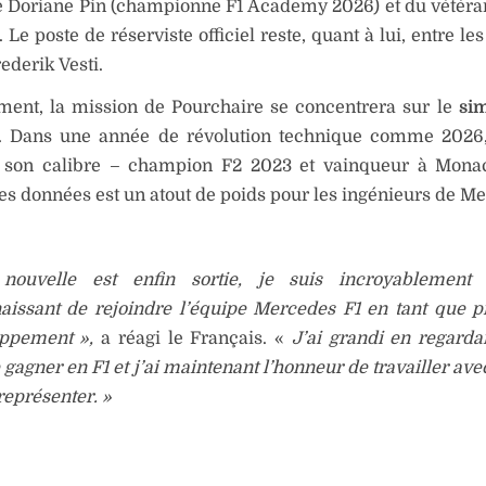
e Doriane Pin (championne F1 Academy 2026) et du vétér
 Le poste de réserviste officiel reste, quant à lui, entre l
ederik Vesti.
ment, la mission de Pourchaire se concentrera sur le
sim
. Dans une année de révolution technique comme 2026,
e son calibre – champion F2 2023 et vainqueur à Mona
les données est un atout de poids pour les ingénieurs de M
nouvelle est enfin sortie, je suis incroyablement 
aissant de rejoindre l’équipe Mercedes F1 en tant que pi
ppement »,
a réagi le Français. «
J’ai grandi en regardan
gagner en F1 et j’ai maintenant l’honneur de travailler ave
représenter. »