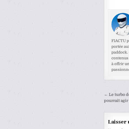
F1ACTU pr
portée au
paddock. C
contenus 
à offrir u
passionné
Naviga
← Le turbo de
de
pourrait agir
l’articl
Laisser