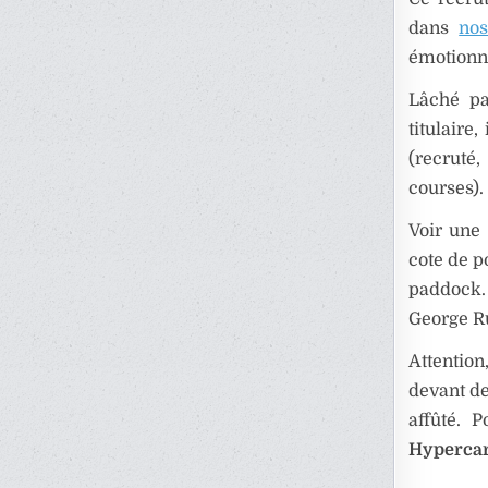
dans
nos
émotionne
Lâché pa
titulaire
(recruté
courses).
Voir une
cote de p
paddock. 
George Rus
Attentio
devant de
affûté. 
Hypercar