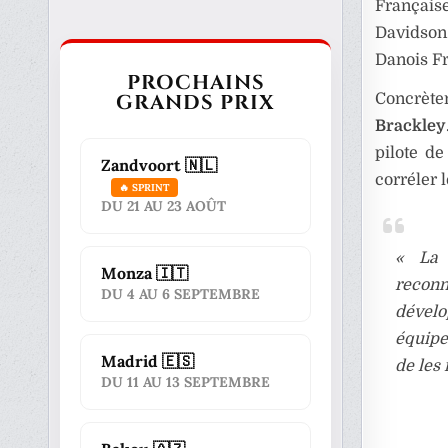
Français
Davidson.
Danois Fr
PROCHAINS
GRANDS PRIX
Concrète
Brackley
pilote d
Zandvoort 🇳🇱
corréler 
🔥 SPRINT
DU 21 AU 23 AOÛT
« La 
Monza 🇮🇹
reconn
DU 4 AU 6 SEPTEMBRE
dévelo
équipe 
Madrid 🇪🇸
de les 
DU 11 AU 13 SEPTEMBRE