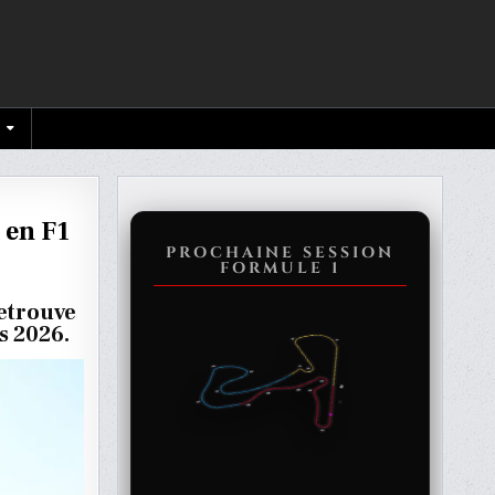
 en F1
PROCHAINE SESSION
FORMULE 1
LE
etrouve
AIRE
s 2026.
ES