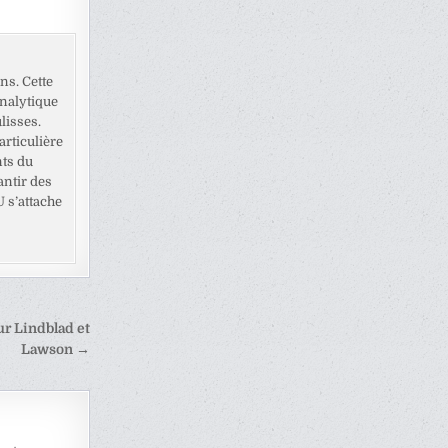
ns. Cette
analytique
lisses.
rticulière
nts du
antir des
U s’attache
ur Lindblad et
Lawson →