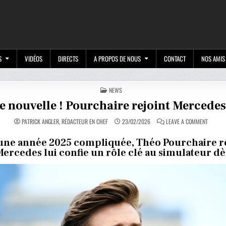
M
S
VIDÉOS
DIRECTS
A PROPOS DE NOUS
CONTACT
NOS AMIS
POSTED
NEWS
IN
 nouvelle ! Pourchaire rejoint Mercedes
ON
PATRICK ANGLER, RÉDACTEUR EN CHEF
23/02/2026
LEAVE A COMMENT
BONNE
NOUVEL
!
une année 2025 compliquée, Théo Pourchaire r
POURCH
 Mercedes lui confie un rôle clé au simulateur dè
REJOINT
MERCED
EN
F1