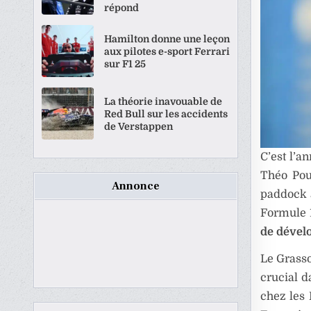
répond
Hamilton donne une leçon
aux pilotes e-sport Ferrari
sur F1 25
La théorie inavouable de
Red Bull sur les accidents
de Verstappen
C’est l’a
Théo Pour
Annonce
paddock 
Formule 1
de déve
Le Grasso
crucial d
chez les