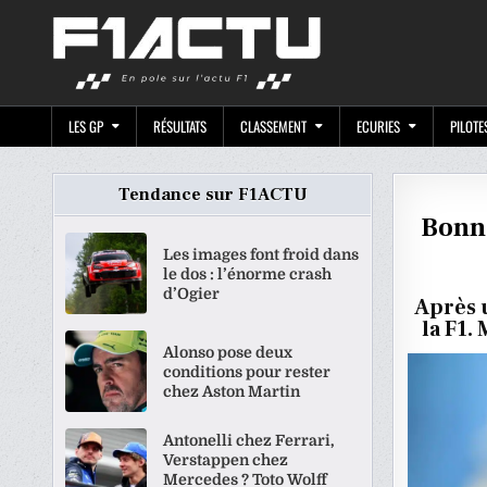
Skip
F1ACTU.CO
to
content
LES GP
RÉSULTATS
CLASSEMENT
ECURIES
PILOTE
Tendance sur F1ACTU
Bonne
Les images font froid dans
le dos : l’énorme crash
d’Ogier
Après 
la F1.
Alonso pose deux
conditions pour rester
chez Aston Martin
Antonelli chez Ferrari,
Verstappen chez
Mercedes ? Toto Wolff