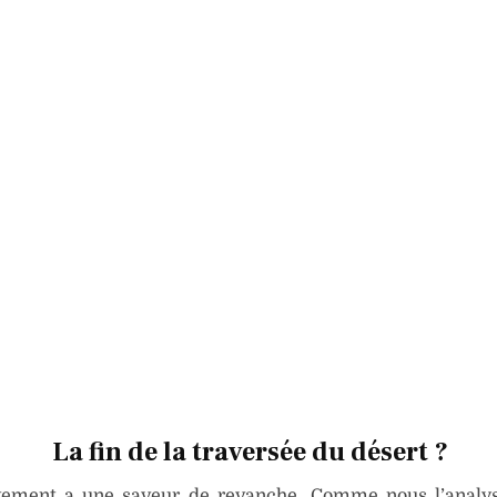
La fin de la traversée du désert ?
tement a une saveur de revanche. Comme nous l’analys