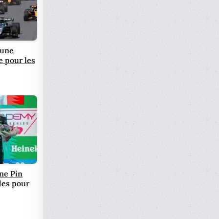
 une
e pour les
ane Pin
des pour