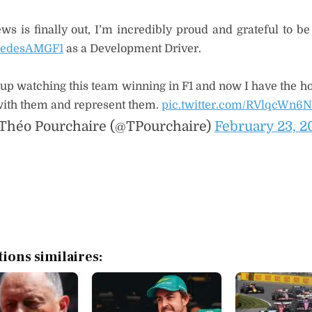
ws is finally out, I’m incredibly proud and grateful to be
edesAMGF1
as a Development Driver.
 up watching this team winning in F1 and now I have the h
ith them and represent them.
pic.twitter.com/RVlqcWn6
Théo Pourchaire (@TPourchaire)
February 23, 2
tions similaires: