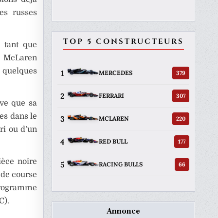
es russes
TOP 5 CONSTRUCTEURS
 tant que
ec McLaren
 quelques
1
379
MERCEDES
2
307
FERRARI
uve que sa
tes dans le
3
220
MCLAREN
ri ou d’un
4
177
RED BULL
ièce noire
5
66
RACING BULLS
e de course
programme
C).
Annonce