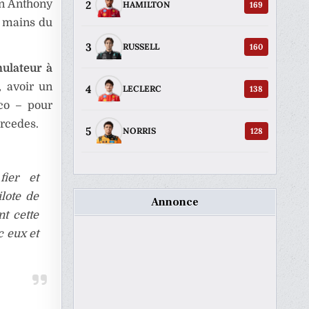
2
an Anthony
169
HAMILTON
es mains du
3
160
RUSSELL
ulateur à
 avoir un
4
138
LECLERC
co – pour
ercedes.
5
128
NORRIS
fier et
lote de
Annonce
t cette
c eux et