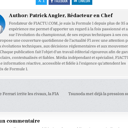
X
FACEBOOK
LINKEDIN
Author:
Patrick Angler, Rédacteur en Chef
Fondateur de F1ACTU.COM, je suis la Formule 1 depuis plus de 35 a
expérience me permet d’apporter un regard à la fois passionné et 
sur l’évolution du championnat, de ses enjeux techniques à ses cou
opose une couverture quotidienne de l’actualité F1 avec une attention pa
x évolutions techniques, aux décisions réglementaires et aux mouveme
haque publication fait l’objet d’un travail éditorial rigoureux afin de gar
clairs, contextualisés et fiables. Média indépendant et spécialisé, F1ACT
ne information réactive, accessible et fidèle à l’exigence qu’attendent les
s de Formule 1.
tion
 Ferrari irrite les rivaux, la FIA
Tsunoda met déjà la pression s
e
 un commentaire