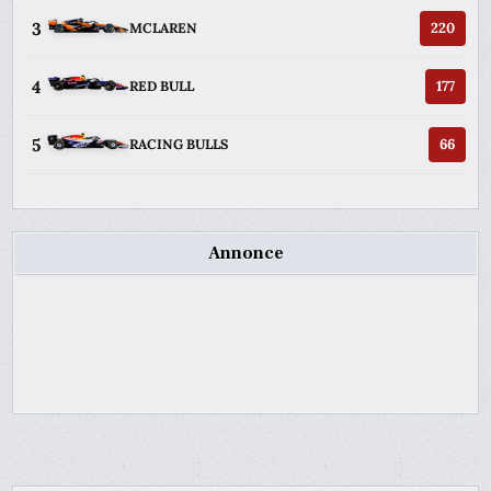
3
220
MCLAREN
4
177
RED BULL
5
66
RACING BULLS
Annonce