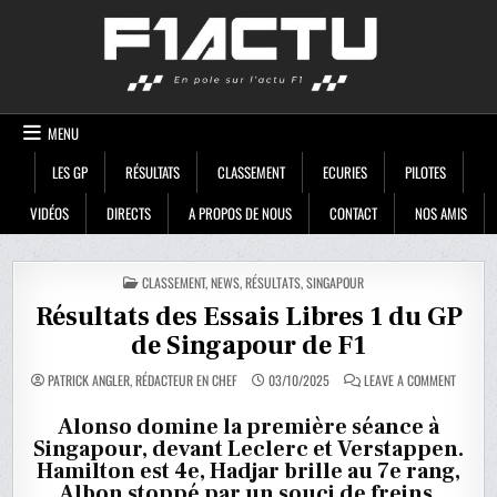
Skip
F1ACTU
to
content
MENU
LES GP
RÉSULTATS
CLASSEMENT
ECURIES
PILOTES
VIDÉOS
DIRECTS
A PROPOS DE NOUS
CONTACT
NOS AMIS
POSTED
CLASSEMENT
,
NEWS
,
RÉSULTATS
,
SINGAPOUR
IN
Résultats des Essais Libres 1 du GP
de Singapour de F1
ON
PATRICK ANGLER, RÉDACTEUR EN CHEF
03/10/2025
LEAVE A COMMENT
RÉSULT
DES
ESSAIS
Alonso domine la première séance à
LIBRES
Singapour, devant Leclerc et Verstappen.
1
DU
Hamilton est 4e, Hadjar brille au 7e rang,
GP
DE
Albon stoppé par un souci de freins.