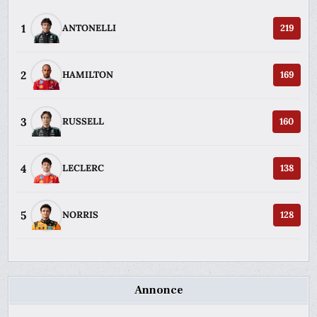
1
ANTONELLI
219
2
HAMILTON
169
3
RUSSELL
160
4
LECLERC
138
5
NORRIS
128
Annonce