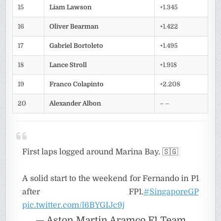
15
Liam Lawson
+1.345
16
Oliver Bearman
+1.422
17
Gabriel Bortoleto
+1.495
18
Lance Stroll
+1.918
19
Franco Colapinto
+2.208
20
Alexander Albon
– –
First laps logged around Marina Bay. 🇸🇬
A solid start to the weekend for Fernando in P1
after FP1.
#SingaporeGP
pic.twitter.com/l6BYGIJc9j
— Aston Martin Aramco F1 Team