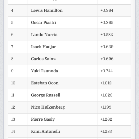
4
Lewis Hamilton
+0.364
5
Oscar Piastri
+0.365
6
Lando Norris
+0.582
7
Isack Hadjar
+0.639
8
Carlos Sainz
+0.696
9
Yuki Tsunoda
+0.744
10
Esteban Ocon
+1.012
11
George Russell
+1.023
12
Nico Hulkenberg
+1.199
13
Pierre Gasly
+1.262
14
Kimi Antonelli
+1.283