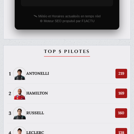
🛰️ Météo et Horaires actualisés en temps réel
⚙️ Moteur SEO propulsé par F1ACTU
TOP 5 PILOTES
1
ANTONELLI
219
2
HAMILTON
169
3
RUSSELL
160
4
LECLERC
138