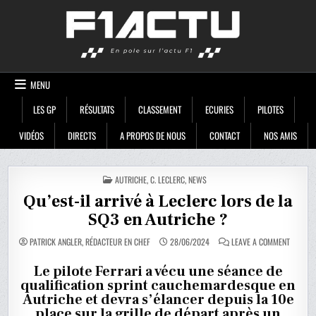
Skip
F1ACTU
to
content
MENU
LES GP
RÉSULTATS
CLASSEMENT
ECURIES
PILOTES
VIDÉOS
DIRECTS
A PROPOS DE NOUS
CONTACT
NOS AMIS
POSTED
AUTRICHE
,
C. LECLERC
,
NEWS
IN
Qu’est-il arrivé à Leclerc lors de la
SQ3 en Autriche ?
ON
PATRICK ANGLER, RÉDACTEUR EN CHEF
28/06/2024
LEAVE A COMMENT
QU’EST-
IL
ARRIVÉ
Le pilote Ferrari a vécu une séance de
À
qualification sprint cauchemardesque en
LECLERC
LORS
Autriche et devra s’élancer depuis la 10e
DE
LA
place sur la grille de départ après un