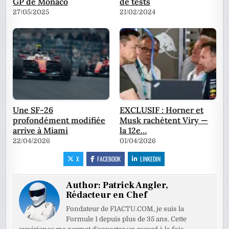
GP de Monaco
de tests
27/05/2025
21/02/2024
Une SF-26
EXCLUSIF : Horner et
profondément modifiée
Musk rachètent Viry —
arrive à Miami
la 12e…
22/04/2026
01/04/2026
X
FACEBOOK
LINKEDIN
Author:
Patrick Angler,
Rédacteur en Chef
Fondateur de F1ACTU.COM, je suis la
Formule 1 depuis plus de 35 ans. Cette