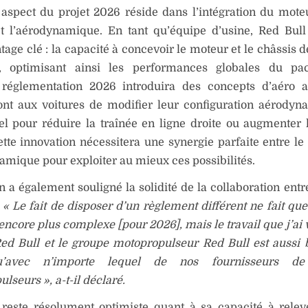
aspect du projet 2026 réside dans l’intégration du mote
et l’aérodynamique. En tant qu’équipe d’usine, Red Bull
tage clé : la capacité à concevoir le moteur et le châssis 
e, optimisant ainsi les performances globales du pa
 réglementation 2026 introduira des concepts d’aéro a
ont aux voitures de modifier leur configuration aérody
l pour réduire la traînée en ligne droite ou augmenter 
ette innovation nécessitera une synergie parfaite entre le
amique pour exploiter au mieux ces possibilités.
a également souligné la solidité de la collaboration entr
:
« Le fait de disposer d’un règlement différent ne fait que
 encore plus complexe [pour 2026], mais le travail que j’ai 
ed Bull et le groupe motopropulseur Red Bull est aussi 
u’avec n’importe lequel de nos fournisseurs de
lseurs », a-t-il déclaré.
 reste résolument optimiste quant à sa capacité à relev