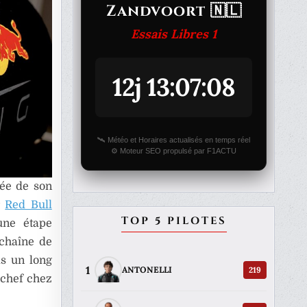
Zandvoort 🇳🇱
Essais Libres 1
12j 13:07:08
🛰️ Météo et Horaires actualisés en temps réel
⚙️ Moteur SEO propulsé par F1ACTU
vée de son
r
Red Bull
TOP 5 PILOTES
une étape
 chaîne de
as un long
1
219
ANTONELLI
 chef chez