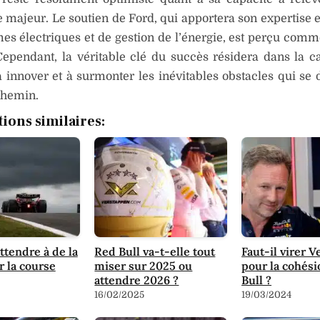
 majeur. Le soutien de Ford, qui apportera son expertise 
es électriques et de gestion de l’énergie, est perçu comm
ependant, la véritable clé du succès résidera dans la c
à innover et à surmonter les inévitables obstacles qui se 
chemin.
tions similaires:
attendre à de la
Red Bull va-t-elle tout
Faut-il virer 
r la course
miser sur 2025 ou
pour la cohés
attendre 2026 ?
Bull ?
16/02/2025
19/03/2024