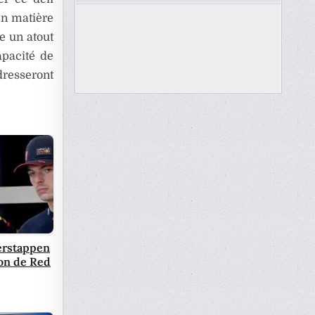
en matière
e un atout
apacité de
dresseront
Verstappen
ion de Red