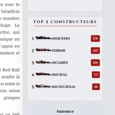
ur avec le
 bénéficie
de manière
TOP 5 CONSTRUCTEURS
ckage. La
ctive, qui
1
379
MERCEDES
namique en
l’appui en
2
307
FERRARI
 moteur et
3
220
MCLAREN
e Red Bull
4
177
RED BULL
 rendre la
vu entre le
5
66
RACING BULLS
bon, sinon
 groupes
Annonce
er ce défi