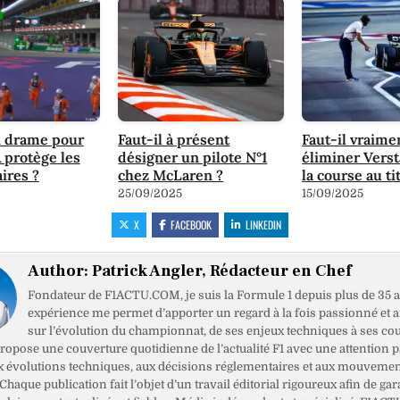
n drame pour
Faut-il à présent
Faut-il vraime
A protège les
désigner un pilote N°1
éliminer Vers
ires ?
chez McLaren ?
la course au ti
25/09/2025
15/09/2025
X
FACEBOOK
LINKEDIN
Author:
Patrick Angler, Rédacteur en Chef
Fondateur de F1ACTU.COM, je suis la Formule 1 depuis plus de 35 a
expérience me permet d’apporter un regard à la fois passionné et 
sur l’évolution du championnat, de ses enjeux techniques à ses cou
opose une couverture quotidienne de l’actualité F1 avec une attention pa
x évolutions techniques, aux décisions réglementaires et aux mouveme
haque publication fait l’objet d’un travail éditorial rigoureux afin de gar