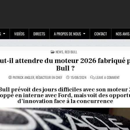
M
S
VIDÉOS
DIRECTS
A PROPOS DE NOUS
CONTACT
NOS AMIS
POSTED
NEWS
,
RED BULL
IN
ut-il attendre du moteur 2026 fabriqué 
Bull ?
ON
PATRICK ANGLER, RÉDACTEUR EN CHEF
15/08/2024
LEAVE A COMMENT
QUE
FAUT-
IL
Bull prévoit des jours difficiles avec son moteur
ATTEND
oppé en interne avec Ford, mais voit des opport
DU
MOTEUR
d’innovation face à la concurrence
2026
FABRIQ
PAR
RED
BULL
?