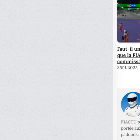
Faut-il u
que la FI
commissa
25/11/2025
F1ACTU pr
portée au
paddock. C