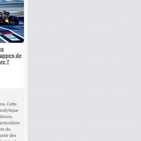
nt
tappen de
tre ?
ns. Cette
analytique
lisses.
rticulière
nts du
antir des