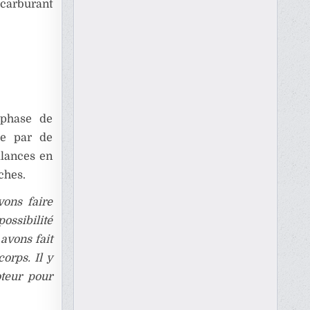
 carburant
 phase de
ée par de
llances en
ches.
vons faire
possibilité
avons fait
orps. Il y
oteur pour