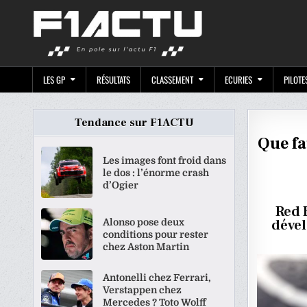
Skip
F1ACTU.CO
to
content
LES GP
RÉSULTATS
CLASSEMENT
ECURIES
PILOTE
Tendance sur F1ACTU
Que fa
Les images font froid dans
le dos : l’énorme crash
d’Ogier
Red 
Alonso pose deux
dével
conditions pour rester
chez Aston Martin
Antonelli chez Ferrari,
Verstappen chez
Mercedes ? Toto Wolff