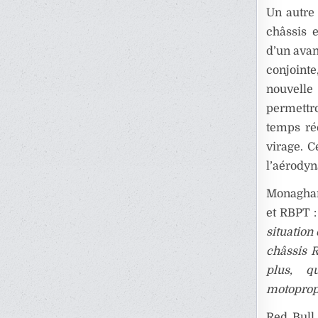
Un autre 
châssis 
d’un avan
conjoint
nouvelle
permettr
temps rée
virage. C
l’aérodyn
Monaghan 
et RBPT 
situation
châssis R
plus, q
motopropu
Red Bull