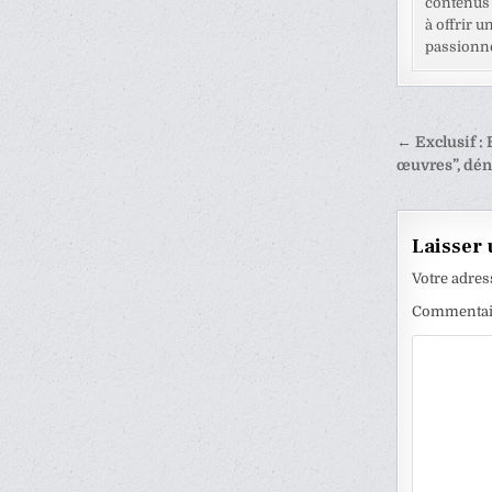
contenus 
à offrir u
passionné
Naviga
← Exclusif :
de
œuvres”, dén
l’articl
Laisser
Votre adres
Commenta