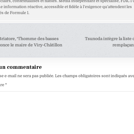
clairs, contextualisés et fiables. Média indépendant et spécialisé, F1ACT
ne information réactive, accessible et fidèle à l’exigence qu’attendent les
s de Formule 1.
tion
 Briatore, “l’homme des basses
Tsunoda intègre la liste 
once le maire de Viry-Châtillon
remplaçan
e
 un commentaire
se e-mail ne sera pas publiée.
Les champs obligatoires sont indiqués av
ire
*