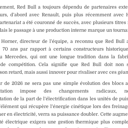
uement, Red Bull a toujours dépendu de partenaires ext
urs, d’abord avec Renault, puis plus récemment avec 
artenariat a été couronné de succès, avec plusieurs titre
 Mais le passage à une production interne marque un tournan
n Horner, directeur de l’équipe, a reconnu que Red Bull
e 70 ans par rapport à certains constructeurs histori
ou Mercedes, qui ont une longue tradition dans la fabr
de compétition. Cela signifie que Red Bull doit non 
 son retard, mais aussi innover pour rivaliser avec ces géan
r de 2026 ne sera pas une simple évolution des blocs a
entation impose des changements radicaux, n
ation de la part de l’électrification dans les unités de pu
élément qui récupère l’énergie cinétique lors des freinag
er en électricité, verra sa puissance doubler. Cette augme
ité électrique exigera une gestion thermique plus compl