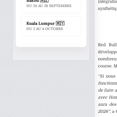
Bakou 🇦🇿
intégrati
DU 24 AU 26 SEPTEMBRE
synthétiq
Kuala Lumpur 🇲🇾
DU 2 AU 4 OCTOBRE
Red Bull
dévelop
nombreux 
course. 
“Si nous
fonctionn
de faire 
avec Hond
aura des 
2026”
, a