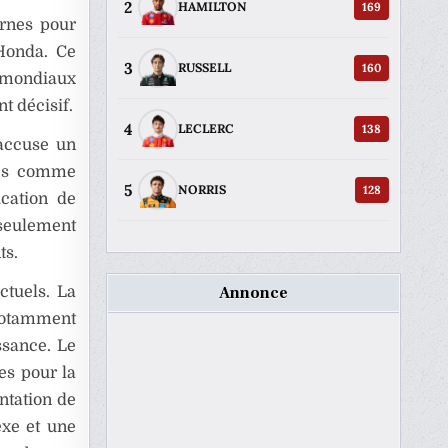
2
169
HAMILTON
ernes pour
Honda. Ce
3
160
RUSSELL
s mondiaux
t décisif.
4
138
LECLERC
 accuse un
ques comme
5
128
NORRIS
ication de
seulement
ts.
Annonce
ctuels. La
otamment
issance. Le
es pour la
ntation de
exe et une