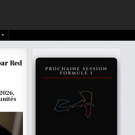
par Red
PROCHAINE SESSION
FORMULE 1
 2026,
RE
unités
UÉ