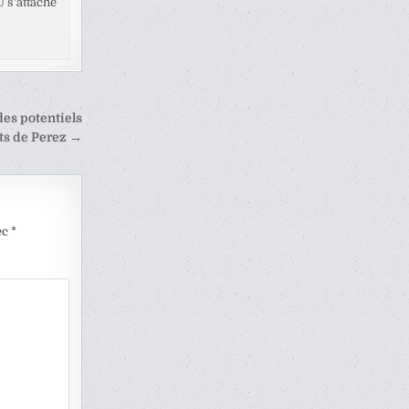
U s’attache
des potentiels
ts de Perez →
ec
*