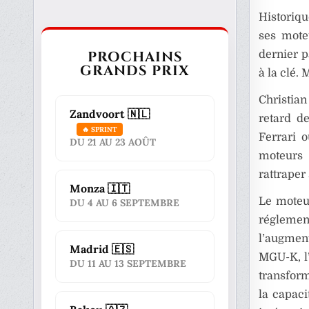
Historiq
ses mote
PROCHAINS
dernier p
GRANDS PRIX
à la clé.
Christia
Zandvoort 🇳🇱
retard d
🔥 SPRINT
Ferrari 
DU 21 AU 23 AOÛT
moteurs 
rattraper
Monza 🇮🇹
Le moteu
DU 4 AU 6 SEPTEMBRE
réglem
l’augment
Madrid 🇪🇸
MGU-K, l’
DU 11 AU 13 SEPTEMBRE
transform
la capac