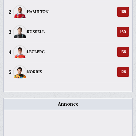
2
HAMILTON
169
3
RUSSELL
160
4
LECLERC
138
5
NORRIS
128
Annonce