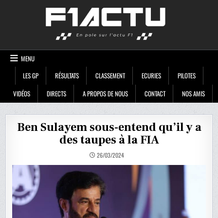
Skip
F1ACTU
to
content
MENU
LES GP
RÉSULTATS
CLASSEMENT
ECURIES
PILOTES
VIDÉOS
DIRECTS
A PROPOS DE NOUS
CONTACT
NOS AMIS
Ben Sulayem sous-entend qu’il y a
des taupes à la FIA
26/03/2024