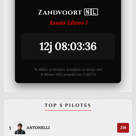
Zandvoort 🇳🇱
Essais Libres 1
12j 08:03:36
🛰️ Météo et Horaires actualisés en temps réel
⚙️ Moteur SEO propulsé par F1ACTU
TOP 5 PILOTES
1
ANTONELLI
219