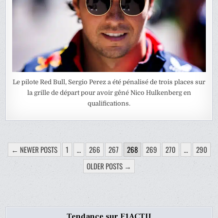
Le pilote Red Bull, Sergio Perez a été pénalisé de trois places sur
la grille de départ pour avoir gêné Nico Hulkenberg en
qualifications.
PAGINATION
← NEWER POSTS
1
…
266
267
268
269
270
…
290
DES
OLDER POSTS →
PUBLICATIONS
Tendance sur F1ACTU