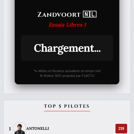
Zandvoort 🇳🇱
Essais Libres 1
Chargement...
🛰️ Météo et Horaires actualisés en temps réel
⚙️ Moteur SEO propulsé par F1ACTU
TOP 5 PILOTES
1
ANTONELLI
219