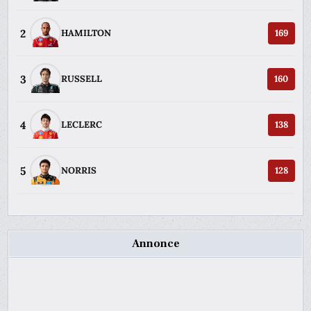
2
HAMILTON
169
3
RUSSELL
160
4
LECLERC
138
5
NORRIS
128
Annonce