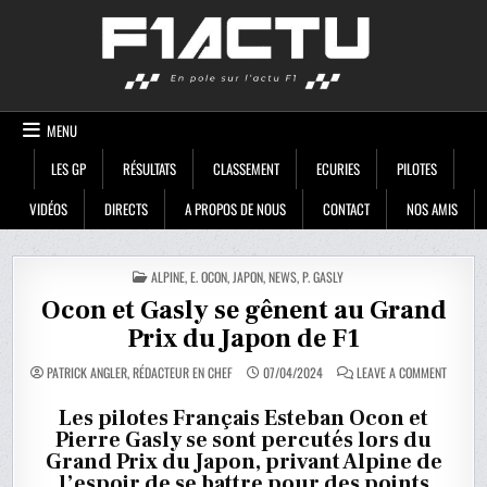
Skip
F1ACTU
to
content
MENU
LES GP
RÉSULTATS
CLASSEMENT
ECURIES
PILOTES
VIDÉOS
DIRECTS
A PROPOS DE NOUS
CONTACT
NOS AMIS
POSTED
ALPINE
,
E. OCON
,
JAPON
,
NEWS
,
P. GASLY
IN
Ocon et Gasly se gênent au Grand
Prix du Japon de F1
ON
PATRICK ANGLER, RÉDACTEUR EN CHEF
07/04/2024
LEAVE A COMMENT
OCON
ET
GASLY
Les pilotes Français Esteban Ocon et
SE
Pierre Gasly se sont percutés lors du
GÊNENT
AU
Grand Prix du Japon, privant Alpine de
GRAND
PRIX
l’espoir de se battre pour des points