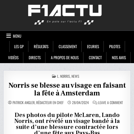
Skip
F1ACTU
to
content
MENU
LES GP
RÉSULTATS
CLASSEMENT
ECURIES
PILOTES
VIDÉOS
DIRECTS
A PROPOS DE NOUS
CONTACT
NOS AMIS
POSTED
L. NORRIS
,
NEWS
IN
Norris se blesse au visage en faisant
la fête à Amsterdam
ON
PATRICK ANGLER, RÉDACTEUR EN CHEF
28/04/2024
LEAVE A COMMENT
NORRIS
SE
BLESSE
Des photos du pilote McLaren, Lando
AU
Norris, ont révélé un visage bandé à la
VISAGE
EN
suite d’une blessure contractée lors
FAISANT
LA
d’une fête aux Pays-Bas