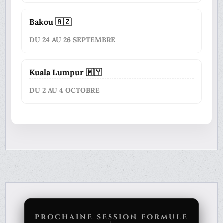
Bakou 🇦🇿
DU 24 AU 26 SEPTEMBRE
Kuala Lumpur 🇲🇾
DU 2 AU 4 OCTOBRE
PROCHAINE SESSION FORMULE