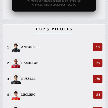
🛰️ Météo et Horaires actualisés en temps réel
⚙️ Moteur SEO propulsé par F1ACTU
TOP 5 PILOTES
1
ANTONELLI
219
2
HAMILTON
169
3
RUSSELL
160
4
LECLERC
138