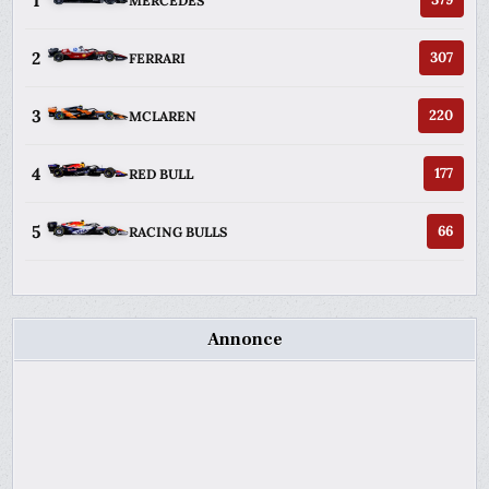
1
MERCEDES
2
307
FERRARI
3
220
MCLAREN
4
177
RED BULL
5
66
RACING BULLS
Annonce