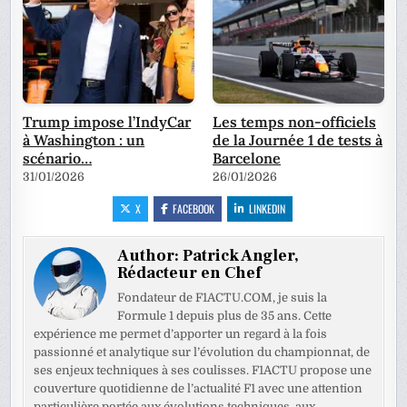
Trump impose l’IndyCar
Les temps non-officiels
à Washington : un
de la Journée 1 de tests à
scénario…
Barcelone
31/01/2026
26/01/2026
X
FACEBOOK
LINKEDIN
Author:
Patrick Angler,
Rédacteur en Chef
Fondateur de F1ACTU.COM, je suis la
Formule 1 depuis plus de 35 ans. Cette
expérience me permet d’apporter un regard à la fois
passionné et analytique sur l’évolution du championnat, de
ses enjeux techniques à ses coulisses. F1ACTU propose une
couverture quotidienne de l’actualité F1 avec une attention
particulière portée aux évolutions techniques, aux