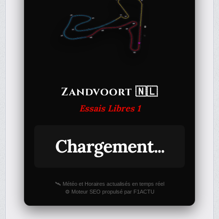
Zandvoort 🇳🇱
Essais Libres 1
Chargement...
🛰️ Météo et Horaires actualisés en temps réel
⚙️ Moteur SEO propulsé par F1ACTU