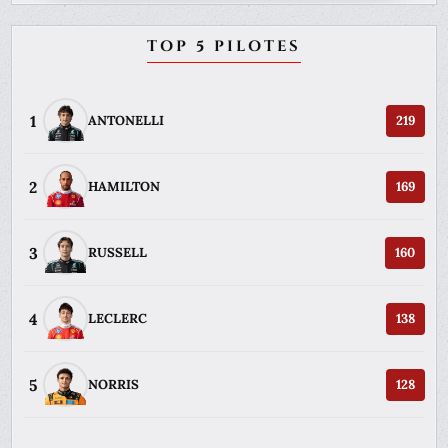
TOP 5 PILOTES
1
ANTONELLI
219
2
HAMILTON
169
3
RUSSELL
160
4
LECLERC
138
5
NORRIS
128