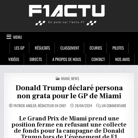
Skip
F1ACTU
to
content
MENU
LES GP
RÉSULTATS
CLASSEMENT
ECURIES
PILOTES
VIDÉOS
DIRECTS
A PROPOS DE NOUS
CONTACT
NOS AMIS
POSTED
MIAMI
,
NEWS
IN
Donald Trump déclaré persona
non grata pour le GP de Miami
SUR
PATRICK ANGLER, RÉDACTEUR EN CHEF
28/04/2024
UN COMMENTAIRE
DONALD
TRUMP
DÉCLARÉ
Le Grand Prix de Miami prend une
PERSON
position ferme en refusant une collecte
NON
GRATA
de fonds pour la campagne de Donald
POUR
LE
Trump lors de l’événement de F1