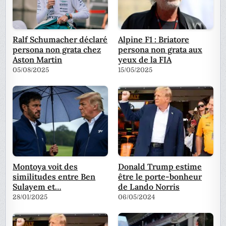
Ralf Schumacher déclaré
Alpine F1 : Briatore
persona non grata chez
persona non grata aux
Aston Martin
yeux de la FIA
05/08/2025
15/05/2025
Montoya voit des
Donald Trump estime
similitudes entre Ben
être le porte-bonheur
Sulayem et…
de Lando Norris
28/01/2025
06/05/2024