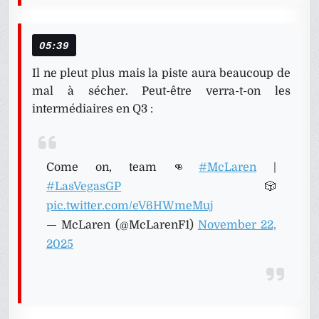
05:39
Il ne pleut plus mais la piste aura beaucoup de
mal à sécher. Peut-être verra-t-on les
intermédiaires en Q3 :
Come on, team 👊
#McLaren
|
#LasVegasGP
🎲
pic.twitter.com/eV6HWmeMuj
— McLaren (@McLarenF1)
November 22,
2025