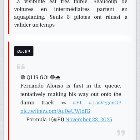
La visibilité est très faible. Beaucoup de
voitures en intermédiaires partent en
aquaplaning. Seuls 3 pilotes ont réussi à
valider un temps
05:04
🟢 Q1 IS GO! 🟢🌧️
Fernando Alonso is first in the queue,
tentatively making his way out onto the
damp track 👀
#F1
#LasVegasGP
pic.twitter.com/Ac0eUWldfG
— Formula 1 (@F1)
November 22, 2025