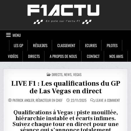
Skip
F1ACTU
to
content
MENU
LES GP
RÉSULTATS
CLASSEMENT
ECURIES
PILOTES
VIDÉOS
DIRECTS
A PROPOS DE NOUS
CONTACT
NOS AMIS
POSTED
DIRECTS
,
NEWS
,
VEGAS
IN
LIVE F1 : Les qualifications du GP
de Las Vegas en direct
ON
PATRICK ANGLER, RÉDACTEUR EN CHEF
22/11/2025
LEAVE A COMMENT
LIVE
F1
:
Qualifications à Vegas : piste mouillée,
LES
hiérarchie instable et écarts infimes.
QUALIFI
DU
Suivez chaque tour en direct pour une
GP
DE
séance qui s’annonce totalement