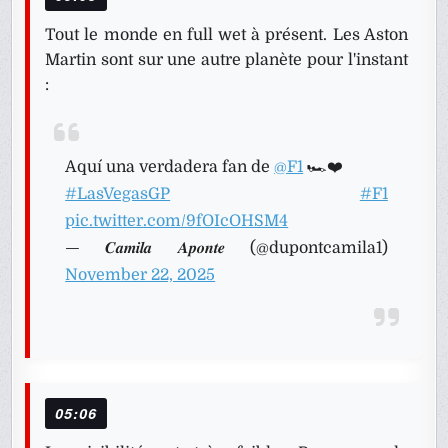
Tout le monde en full wet à présent. Les Aston
Martin sont sur une autre planète pour l'instant
:
Aquí una verdadera fan de
@F1
🏎️❤️
#LasVegasGP
#F1
pic.twitter.com/9fOIcOHSM4
— 𝑪𝒂𝒎𝒊𝒍𝒂 𝑨𝒑𝒐𝒏𝒕𝒆 (@dupontcamila1)
November 22, 2025
05:06