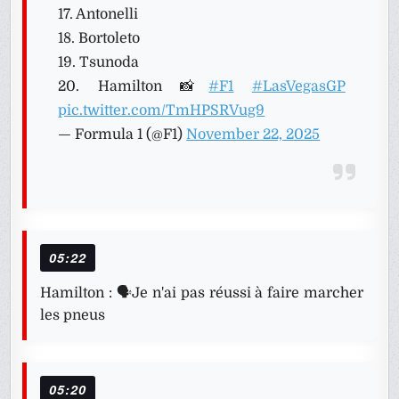
17. Antonelli
18. Bortoleto
19. Tsunoda
20. Hamilton 📸
#F1
#LasVegasGP
pic.twitter.com/TmHPSRVug9
— Formula 1 (@F1)
November 22, 2025
05:22
Hamilton : 🗣️Je n'ai pas réussi à faire marcher
les pneus
05:20