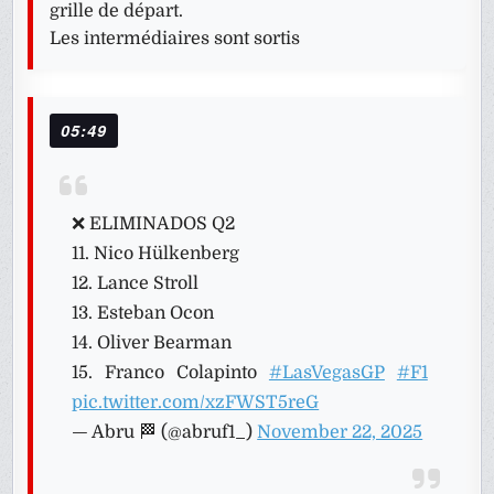
grille de départ.
Les intermédiaires sont sortis
05:49
❌ ELIMINADOS Q2
11. Nico Hülkenberg
12. Lance Stroll
13. Esteban Ocon
14. Oliver Bearman
15. Franco Colapinto
#LasVegasGP
#F1
pic.twitter.com/xzFWST5reG
— Abru 🏁 (@abruf1_)
November 22, 2025