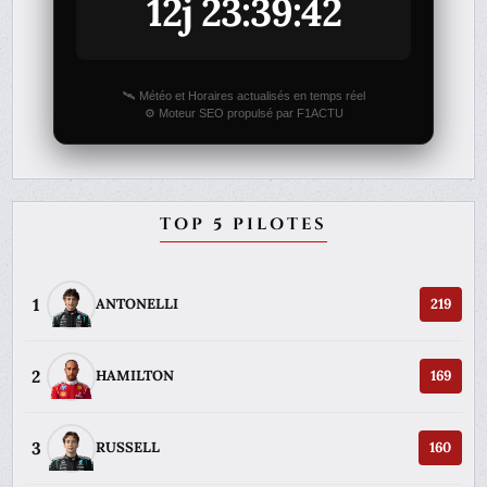
12j 23:39:42
🛰️ Météo et Horaires actualisés en temps réel
⚙️ Moteur SEO propulsé par F1ACTU
TOP 5 PILOTES
1
ANTONELLI
219
2
HAMILTON
169
3
RUSSELL
160