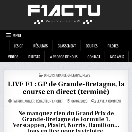
Skip
F1ACTU
to
content
MENU
LES GP
RÉSULTATS
CLASSEMENT
ECURIES
PILOTES
VIDÉOS
DIRECTS
A PROPOS DE NOUS
CONTACT
NOS AMIS
POSTED
DIRECTS
,
GRANDE-BRETAGNE
,
NEWS
IN
LIVE F1 : GP de Grande-Bretagne, la
course en direct (terminé)
ON
PATRICK ANGLER, RÉDACTEUR EN CHEF
06/07/2025
LEAVE A COMMENT
LIVE
F1
:
Ne manquez rien du Grand Prix de
GP
Grande-Bretagne de Formule 1.
DE
GRANDE
Verstappen, Piastri, Norris, Hamilton…
BRETAGN
LA
tous en lice pour la victoire.