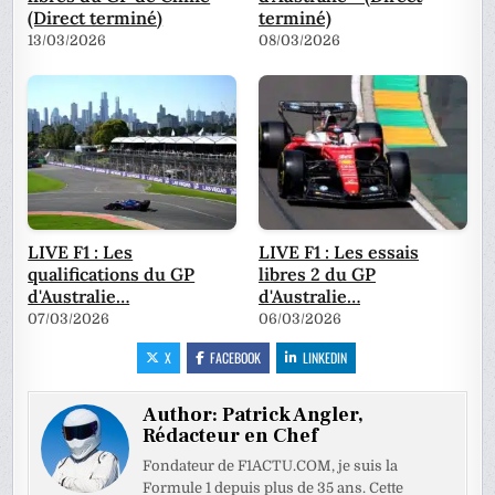
(Direct terminé)
terminé)
13/03/2026
08/03/2026
LIVE F1 : Les
LIVE F1 : Les essais
qualifications du GP
libres 2 du GP
d'Australie…
d'Australie…
07/03/2026
06/03/2026
X
FACEBOOK
LINKEDIN
Author:
Patrick Angler,
Rédacteur en Chef
Fondateur de F1ACTU.COM, je suis la
Formule 1 depuis plus de 35 ans. Cette