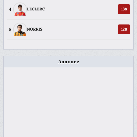
4
LECLERC
138
5
NORRIS
128
Annonce