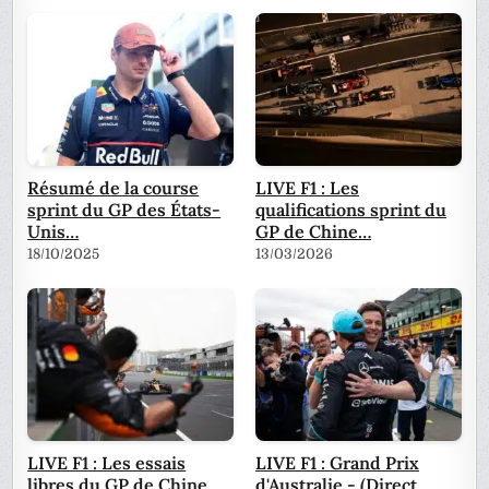
Résumé de la course
LIVE F1 : Les
sprint du GP des États-
qualifications sprint du
Unis…
GP de Chine…
18/10/2025
13/03/2026
LIVE F1 : Les essais
LIVE F1 : Grand Prix
libres du GP de Chine
d'Australie - (Direct