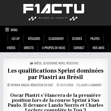
Skip
F1ACTU
to
content
MENU
LES GP
RÉSULTATS
CLASSEMENT
ECURIES
PILOTES
VIDÉOS
DIRECTS
A PROPOS DE NOUS
CONTACT
NOS AMIS
POSTED
BRÉSIL
,
CLASSEMENT
,
NEWS
,
RÉSULTATS
IN
Les qualifications Sprint dominées
par Piastri au Brésil
ON
PATRICK ANGLER, RÉDACTEUR EN CHEF
01/11/2024
LEAVE A COMMENT
LES
QUALIFI
SPRINT
Oscar Piastri s’élancera de la première
DOMINÉE
position lors de la course Sprint à Sao
PAR
PIASTRI
Paulo. Il devance Lando Norris et Charles
AU
BRÉSIL
Leclerc complète le Top 3