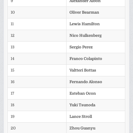
9
Alexander Albon
10
Oliver Bearman
11
Lewis Hamilton
12
Nico Hulkenberg
13
Sergio Perez
14
Franco Colapinto
15
Valtteri Bottas
16
Fernando Alonso
17
Esteban Ocon
18
Yuki Tsunoda
19
Lance Stroll
20
Zhou Guanyu