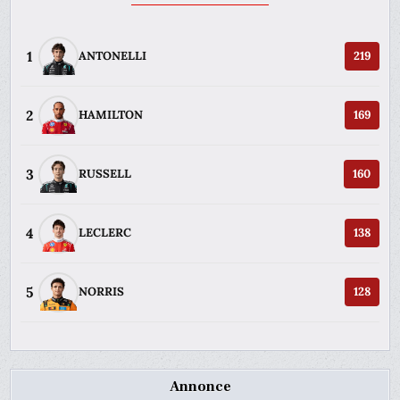
1
ANTONELLI
219
2
HAMILTON
169
3
RUSSELL
160
4
LECLERC
138
5
NORRIS
128
Annonce