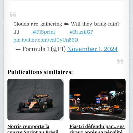
Clouds are gathering ☁️ Will they bring rain?
🤷‍♂️
#F1Sprint
#BrazilGP
pic.twitter.com/crJ0yUn56O
— Formula 1 (@F1)
November 1, 2024
Publications similaires:
Norris remporte la
Piastri défendu par… ses
course Sprint au Brésil,
rivaux après sa pénalité