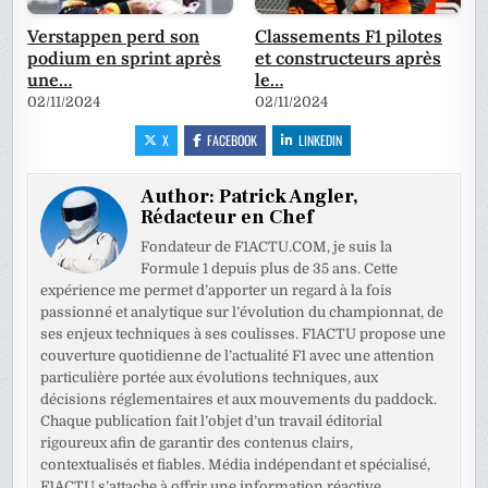
Verstappen perd son
Classements F1 pilotes
podium en sprint après
et constructeurs après
une…
le…
02/11/2024
02/11/2024
X
FACEBOOK
LINKEDIN
Author:
Patrick Angler,
Rédacteur en Chef
Fondateur de F1ACTU.COM, je suis la
Formule 1 depuis plus de 35 ans. Cette
expérience me permet d’apporter un regard à la fois
passionné et analytique sur l’évolution du championnat, de
ses enjeux techniques à ses coulisses. F1ACTU propose une
couverture quotidienne de l’actualité F1 avec une attention
particulière portée aux évolutions techniques, aux
décisions réglementaires et aux mouvements du paddock.
Chaque publication fait l’objet d’un travail éditorial
rigoureux afin de garantir des contenus clairs,
contextualisés et fiables. Média indépendant et spécialisé,
F1ACTU s’attache à offrir une information réactive,