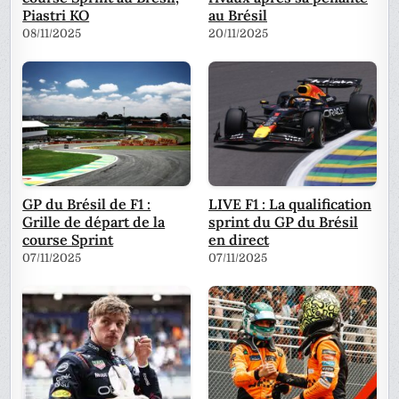
Piastri KO
au Brésil
08/11/2025
20/11/2025
GP du Brésil de F1 :
LIVE F1 : La qualification
Grille de départ de la
sprint du GP du Brésil
course Sprint
en direct
07/11/2025
07/11/2025