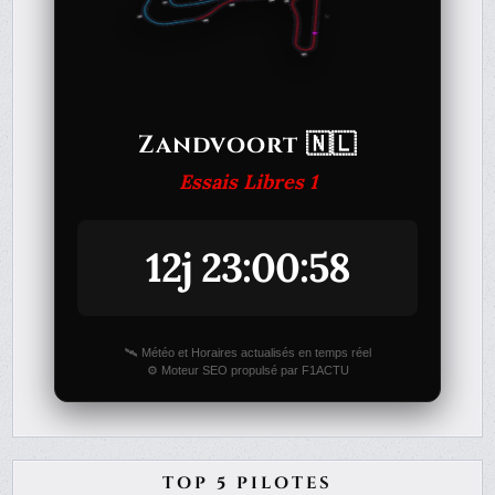
Zandvoort 🇳🇱
Essais Libres 1
12j 23:00:58
🛰️ Météo et Horaires actualisés en temps réel
⚙️ Moteur SEO propulsé par F1ACTU
TOP 5 PILOTES