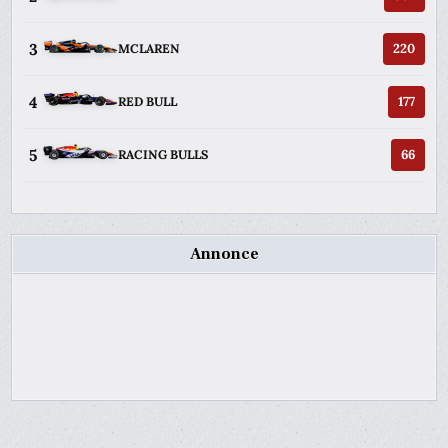
3
220
MCLAREN
4
177
RED BULL
5
66
RACING BULLS
Annonce