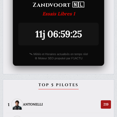
Zandvoort 🇳🇱
Essais Libres 1
11j 06:59:25
🛰️ Météo et Horaires actualisés en temps réel
⚙️ Moteur SEO propulsé par F1ACTU
TOP 5 PILOTES
1
ANTONELLI
219