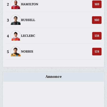
2
HAMILTON
169
3
RUSSELL
160
4
LECLERC
138
5
NORRIS
128
Annonce