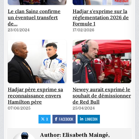
Le clan Sainz confirme
Hadjar s'exprime sur la
un éventuel transfert
réglementation 2026 de
de…
Formule 1
23/01/2024
17/02/2026
Hadjar père exprime sa
Newey aurait exprimé le
reconnaissance envers
souhait de démissionner
Hamilton père
de Red Bull
07/06/2025
25/04/2024
X
FACEBOOK
LINKEDIN
Author:
Elisabeth Maingé,