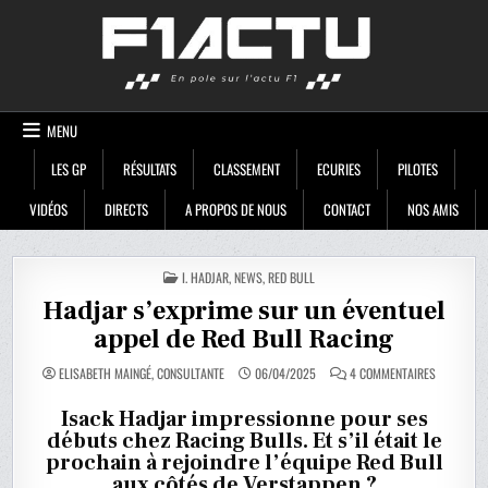
Skip
F1ACTU
to
content
MENU
LES GP
RÉSULTATS
CLASSEMENT
ECURIES
PILOTES
VIDÉOS
DIRECTS
A PROPOS DE NOUS
CONTACT
NOS AMIS
POSTED
I. HADJAR
,
NEWS
,
RED BULL
IN
Hadjar s’exprime sur un éventuel
appel de Red Bull Racing
SUR
ELISABETH MAINGÉ, CONSULTANTE
06/04/2025
4 COMMENTAIRES
HADJAR
S’EXPRIME
SUR
Isack Hadjar impressionne pour ses
UN
débuts chez Racing Bulls. Et s’il était le
ÉVENTUEL
APPEL
prochain à rejoindre l’équipe Red Bull
DE
RED
aux côtés de Verstappen ?