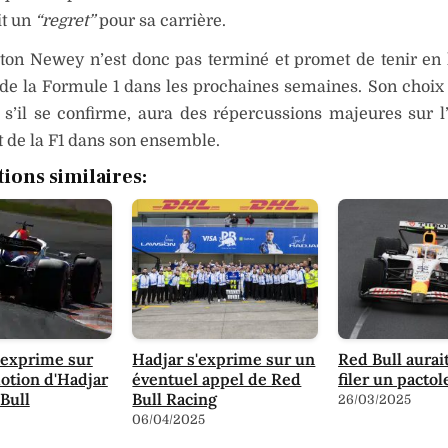
it un
“regret”
pour sa carrière.
eton Newey n’est donc pas terminé et promet de tenir en 
e la Formule 1 dans les prochaines semaines. Son choix 
 s’il se confirme, aura des répercussions majeures sur l
et de la F1 dans son ensemble.
tions similaires:
'exprime sur
Hadjar s'exprime sur un
Red Bull aurait
otion d'Hadjar
éventuel appel de Red
filer un pacto
Bull
Bull Racing
26/03/2025
06/04/2025