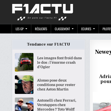
Skip
F1ACTU.CO
to
content
LES GP
RÉSULTATS
CLASSEMENT
ECURIES
PILOTE
Tendance sur F1ACTU
Newey
Les images font froid dans
le dos : l’énorme crash
d’Ogier
Adri
Alonso pose deux
pour
conditions pour rester
chez Aston Martin
Antonelli chez Ferrari,
Verstappen chez
Mercedes ? Toto Wolff