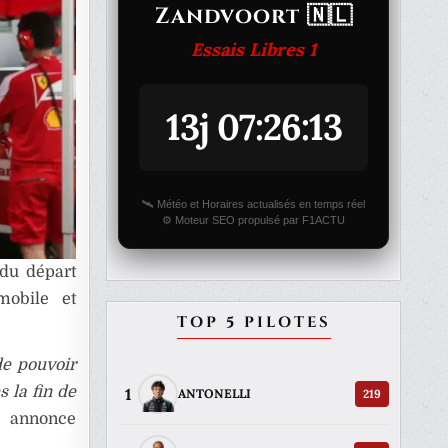
Zandvoort 🇳🇱
Essais Libres 1
13j 07:26:13
🛰️ Météo et Horaires actualisés en temps réel
⚙️ Moteur SEO propulsé par F1ACTU
 du départ
mobile et
TOP 5 PILOTES
de pouvoir
s la fin de
1
219
ANTONELLI
 annonce