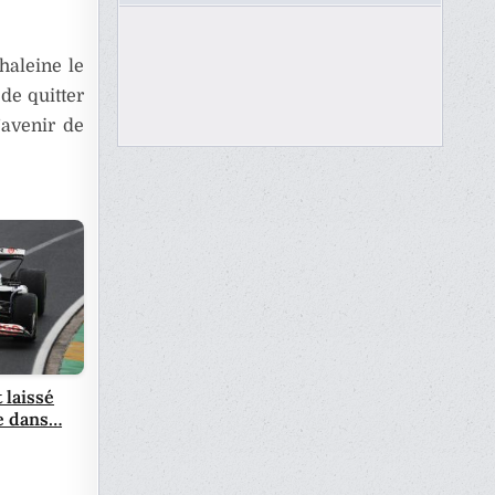
haleine le
de quitter
’avenir de
 laissé
le dans…