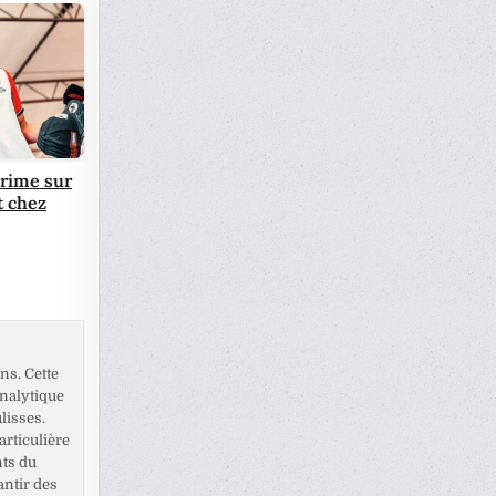
rime sur
t chez
ns. Cette
analytique
lisses.
rticulière
nts du
antir des