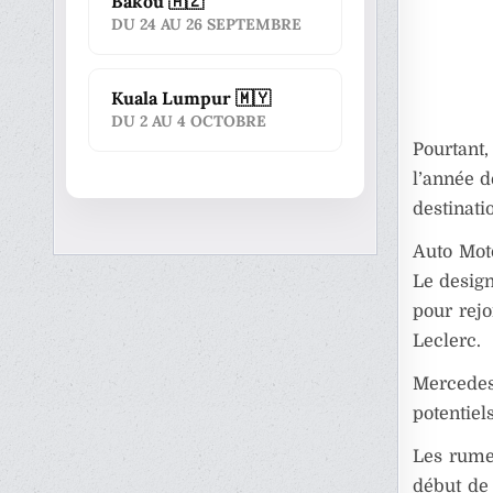
Bakou 🇦🇿
DU 24 AU 26 SEPTEMBRE
Kuala Lumpur 🇲🇾
DU 2 AU 4 OCTOBRE
Pourtant,
l’année d
destinati
Auto Mot
Le design
pour rej
Leclerc.
Mercedes 
potentiel
Les rume
début de 