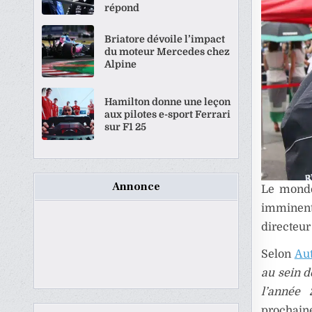
répond
Briatore dévoile l’impact
du moteur Mercedes chez
Alpine
Hamilton donne une leçon
aux pilotes e-sport Ferrari
sur F1 25
Annonce
Le monde
imminent
directeur
Selon
Au
au sein d
l’année 
prochaine