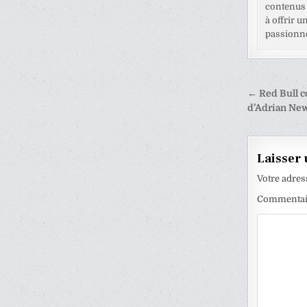
contenus 
à offrir u
passionné
Naviga
← Red Bull 
de
d’Adrian Ne
l’articl
Laisser
Votre adres
Commenta