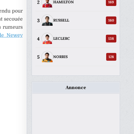
2
169
HAMILTON
tendu pour
st secouée
3
160
RUSSELL
es rumeurs
 de Newey
4
138
LECLERC
5
128
NORRIS
Annonce