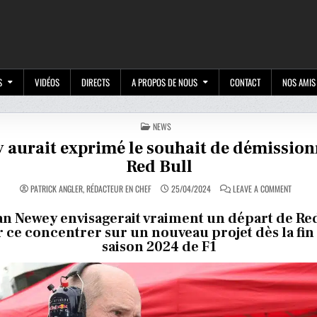
M
S
VIDÉOS
DIRECTS
A PROPOS DE NOUS
CONTACT
NOS AMIS
POSTED
NEWS
IN
 aurait exprimé le souhait de démission
Red Bull
ON
PATRICK ANGLER, RÉDACTEUR EN CHEF
25/04/2024
LEAVE A COMMENT
NEWEY
AURAIT
EXPRIM
an Newey envisagerait vraiment un départ de Re
LE
 ce concentrer sur un nouveau projet dès la fin 
SOUHAI
DE
saison 2024 de F1
DÉMISS
DE
RED
BULL