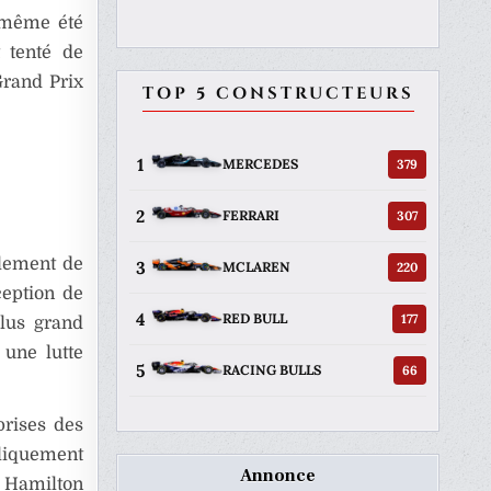
a même été
t tenté de
rand Prix
TOP 5 CONSTRUCTEURS
1
379
MERCEDES
2
307
FERRARI
blement de
3
220
MCLAREN
ception de
4
177
RED BULL
lus grand
 une lutte
5
66
RACING BULLS
prises des
bliquement
Annonce
 Hamilton