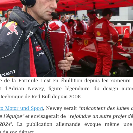
 de la Formule 1 est en ébullition depuis les rumeurs
 d’Adrian Newey, figure légendaire du design auto
 technique de Red Bull depuis 2006.
to Motor und Sport
, Newey serait
“mécontent des luttes 
e l’équipe”
et envisagerait de “
rejoindre un autre projet dè
2024″
. La publication allemande évoque même une
 de son départ.