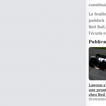
constitua
Le feuill
paddock d
Red Bull,
l’écurie 
Publica
Lawson s
une prom
chez Red 
10/09/2025