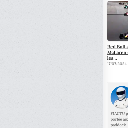
Red Bull 
McLaren d
les…
17/07/2024
F1ACTU pr
portée au
paddock. C