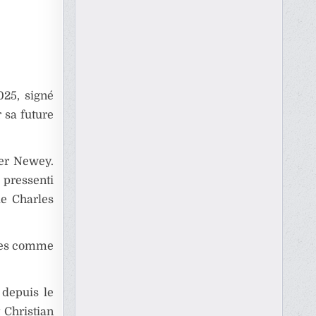
025, signé
 sa future
rer Newey.
 pressenti
de Charles
tées comme
 depuis le
 Christian