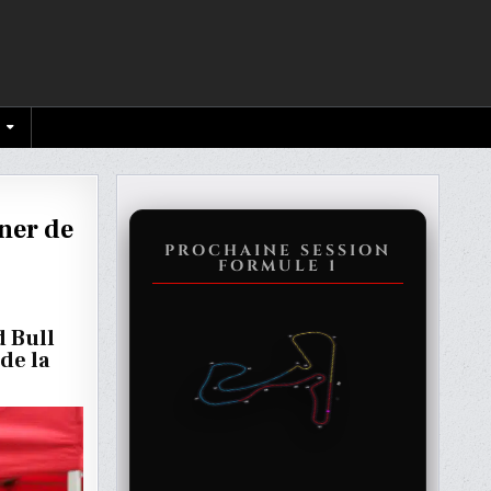
ner de
PROCHAINE SESSION
FORMULE 1
É
d Bull
de la
T
IONNER