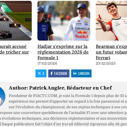
aurait accusé
Hadjar s'exprime sur la
Bearman s'exp
e tricher sur
réglementation 2026 de
un futur volan
Formule 1
Ferrari
17/02/2026
23/12/2025
X
FACEBOOK
LINKEDIN
Author:
Patrick Angler, Rédacteur en Chef
Fondateur de F1ACTU.COM, je suis la Formule 1 depuis plus de 35 a
expérience me permet d’apporter un regard à la fois passionné et 
sur l’évolution du championnat, de ses enjeux techniques à ses cou
opose une couverture quotidienne de l’actualité F1 avec une attention pa
x évolutions techniques, aux décisions réglementaires et aux mouveme
haque publication fait l’objet d’un travail éditorial rigoureux afin de gar