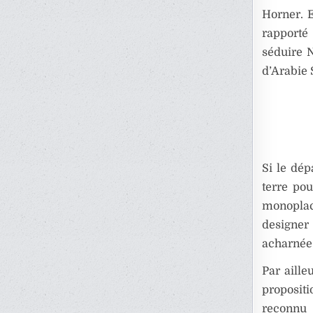
Horner. E
rapporté
séduire 
d’Arabie 
Si le dép
terre pou
monoplac
designer 
acharnée 
Par aille
proposit
reconnu 