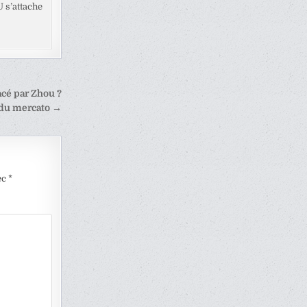
U s’attache
acé par Zhou ?
 du mercato →
ec
*