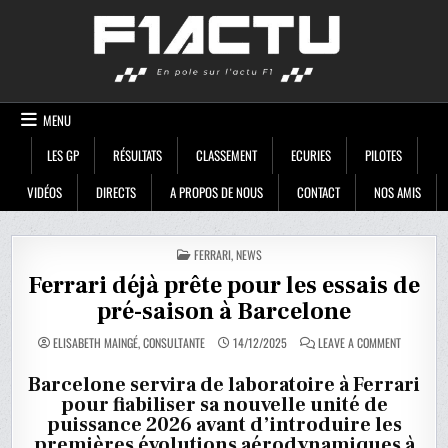
Skip
F1ACTU
to
content
MENU
LES GP
RÉSULTATS
CLASSEMENT
ECURIES
PILOTES
VIDÉOS
DIRECTS
A PROPOS DE NOUS
CONTACT
NOS AMIS
POSTED
FERRARI
,
NEWS
IN
Ferrari déjà prête pour les essais de
pré-saison à Barcelone
ON
ELISABETH MAINGÉ, CONSULTANTE
14/12/2025
LEAVE A COMMENT
FERRARI
DÉJÀ
PRÊTE
Barcelone servira de laboratoire à Ferrari
POUR
pour fiabiliser sa nouvelle unité de
LES
ESSAIS
puissance 2026 avant d’introduire les
DE
PRÉ-
premières évolutions aérodynamiques à