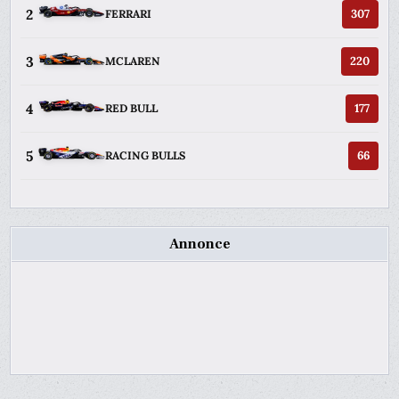
2
307
FERRARI
3
220
MCLAREN
4
177
RED BULL
5
66
RACING BULLS
Annonce