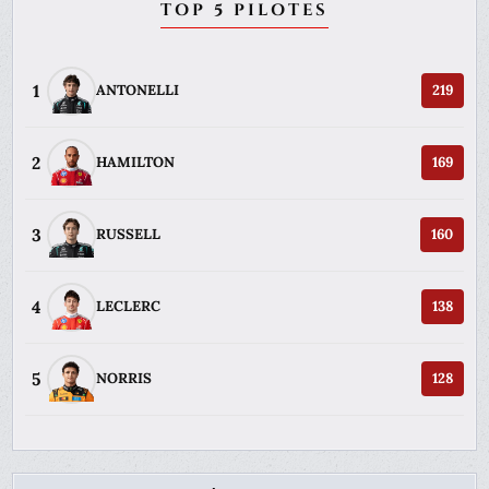
TOP 5 PILOTES
1
ANTONELLI
219
2
HAMILTON
169
3
RUSSELL
160
4
LECLERC
138
5
NORRIS
128