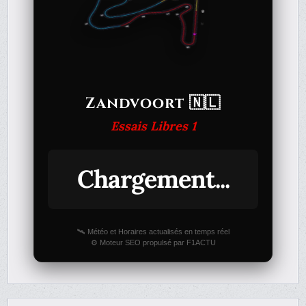
Zandvoort 🇳🇱
Essais Libres 1
Chargement...
🛰️ Météo et Horaires actualisés en temps réel
⚙️ Moteur SEO propulsé par F1ACTU