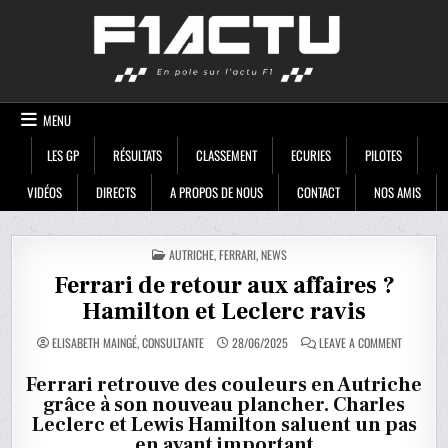
Skip
F1ACTU
to
content
MENU
LES GP
RÉSULTATS
CLASSEMENT
ECURIES
PILOTES
VIDÉOS
DIRECTS
A PROPOS DE NOUS
CONTACT
NOS AMIS
POSTED
AUTRICHE
,
FERRARI
,
NEWS
IN
Ferrari de retour aux affaires ?
Hamilton et Leclerc ravis
ON
ELISABETH MAINGÉ, CONSULTANTE
28/06/2025
LEAVE A COMMENT
FERRARI
DE
RETOUR
Ferrari retrouve des couleurs en Autriche
AUX
grâce à son nouveau plancher. Charles
AFFAIRES
?
Leclerc et Lewis Hamilton saluent un pas
HAMILTON
ET
en avant important