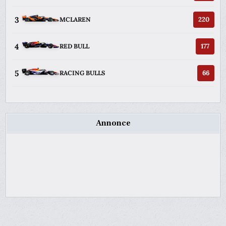
3
220
MCLAREN
4
177
RED BULL
5
66
RACING BULLS
Annonce