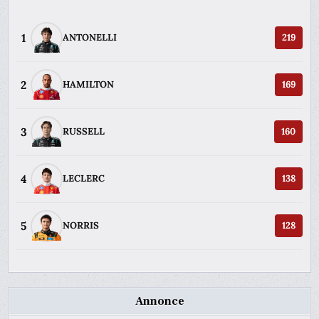
1
ANTONELLI
219
2
HAMILTON
169
3
RUSSELL
160
4
LECLERC
138
5
NORRIS
128
Annonce