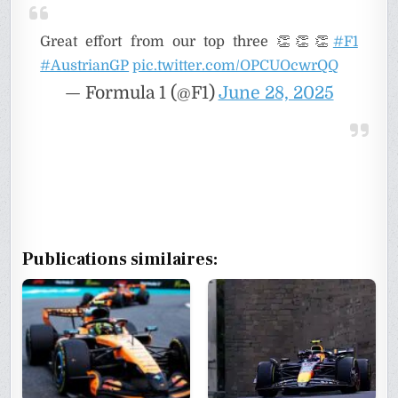
Great effort from our top three 👏👏👏
#F1
#AustrianGP
pic.twitter.com/OPCUOcwrQQ
— Formula 1 (@F1)
June 28, 2025
Publications similaires: