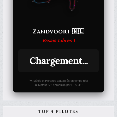
Zandvoort 🇳🇱
Essais Libres 1
Chargement...
🛰️ Météo et Horaires actualisés en temps réel
⚙️ Moteur SEO propulsé par F1ACTU
TOP 5 PILOTES